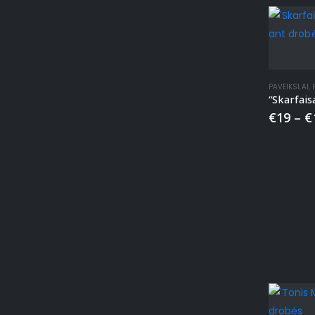
PAVEIKSLAI
,
€
19
–
€