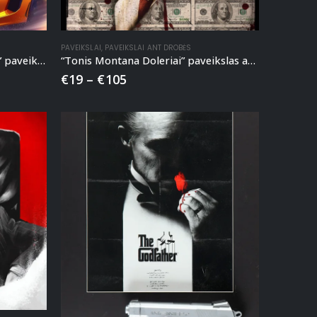
PAVEIKSLAI
,
PAVEIKSLAI ANT DROBĖS
“Skrudžas ir Superautomobilis” paveikslas ant drobės
“Tonis Montana Doleriai” paveikslas ant drobės
€
19
–
€
105