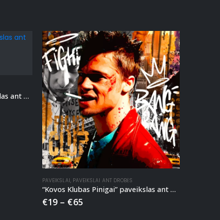
“Lola Bania Prabanga” paveikslas ant drobės
PAVEIKSLAI
,
PAVEIKSLAI ANT DROBĖS
“Kovos Klubas Pinigai” paveikslas ant drobės
€
19
–
€
65