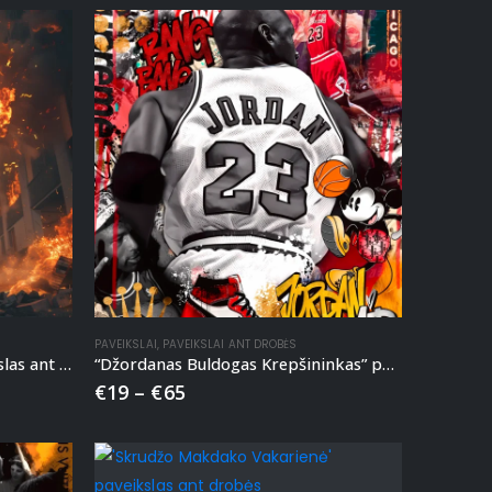
PAVEIKSLAI
,
PAVEIKSLAI ANT DROBĖS
“Bitkoino Ugnies Galia” paveikslas ant drobės
“Džordanas Buldogas Krepšininkas” paveikslas ant drobės
€
19
–
€
65