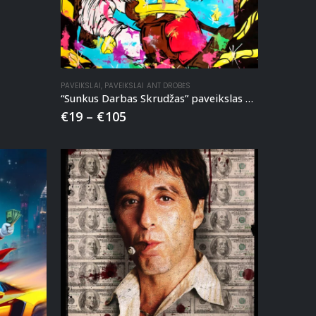
PAVEIKSLAI
,
PAVEIKSLAI ANT DROBĖS
“Sunkus Darbas Skrudžas” paveikslas ant drobės
€
19
–
€
105