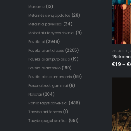
(12)
Makrame
(28)
Metalinės sienų apdailos
(34)
Metaliniai paveikslai
(9)
Molbertai ir tapybos rinkiniai
(2948)
Paveikslai
(2265)
Paveikslai ant drobės
PAVEIKSLAI
,
(19)
Paveikslai ant putplasčio
€
19
–
€
(180)
Paveikslai ant stiklo
(99)
Paveikslai su samanomis
(8)
Personalizuoti gaminiai
(204)
Plakatai
(486)
Ranka tapyti paveikslai
(1)
Tapyba ant faneros
(681)
Tapyba pagal skaičius