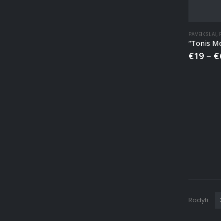
PAVEIKSLAI
,
€
19
–
€
Rodyti: