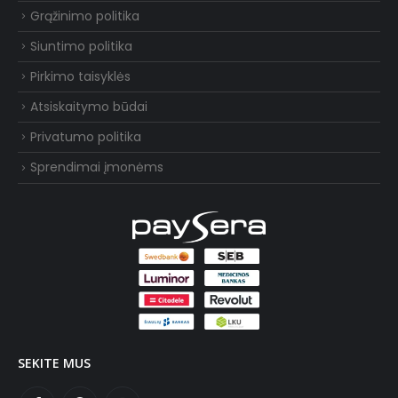
Grąžinimo politika
Siuntimo politika
Pirkimo taisyklės
Atsiskaitymo būdai
Privatumo politika
Sprendimai įmonėms
SEKITE MUS