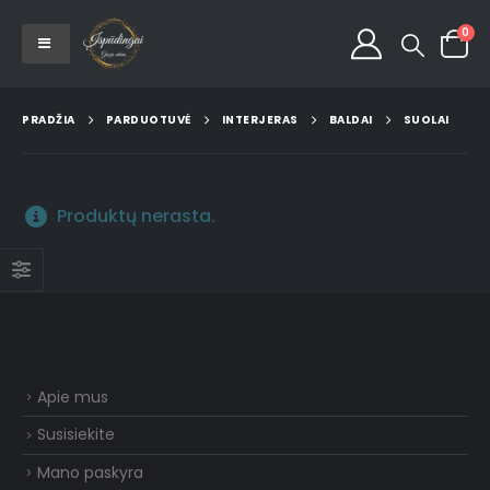
0
PRADŽIA
PARDUOTUVĖ
INTERJERAS
BALDAI
SUOLAI
Produktų nerasta.
Apie mus
Susisiekite
Mano paskyra