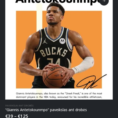
PAVEIKSLAI ANT DROBĖS
“Giannis Antetokounmpo” paveikslas ant drobės
€
39
–
€
125