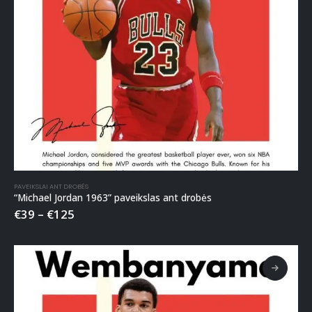
PAVEIKSLAI ANT DROBĖS
“Michael Jordan 1963” paveikslas ant drobės
€
39
–
€
125