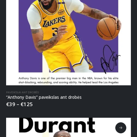
PAVEIKSLAI ANT DROBĖS
“Anthony Davis” paveikslas ant drobės
€
39
–
€
125