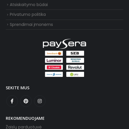
Atsiskaitymo būdai
Privatumo politika
Sprendimai įmonėms
SEKITE MUS
REKOMENDUOJAME
Žaislų parduotuvė