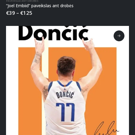
PAVEIKSLAI ANT DROBĖS
“Joel Embiid” paveikslas ant drobės
€
39
–
€
125