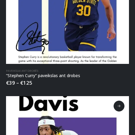
PAVEIKSLAI ANT DROBĖS
“Stephen Curry” paveikslas ant drobės
€
39
–
€
125