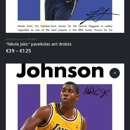
PAVEIKSLAI ANT DROBĖS
“Nikola Jokic” paveikslas ant drobės
€
39
–
€
125