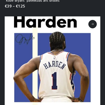
“Kobe Bryant” paveikslas ant drobės
€
39
–
€
125