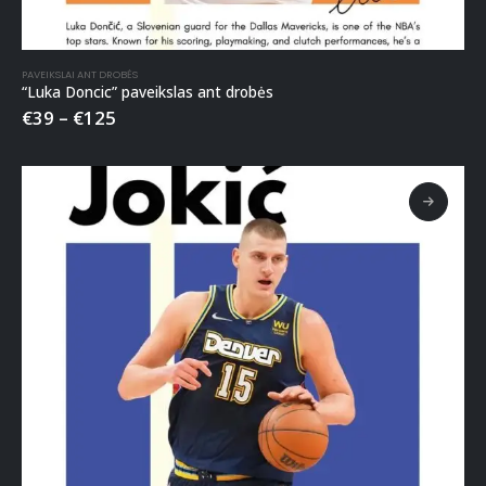
PAVEIKSLAI ANT DROBĖS
“Luka Doncic” paveikslas ant drobės
€
39
–
€
125