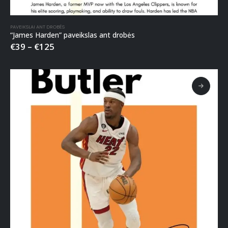
PAVEIKSLAI ANT DROBĖS
“James Harden” paveikslas ant drobės
€
39
–
€
125