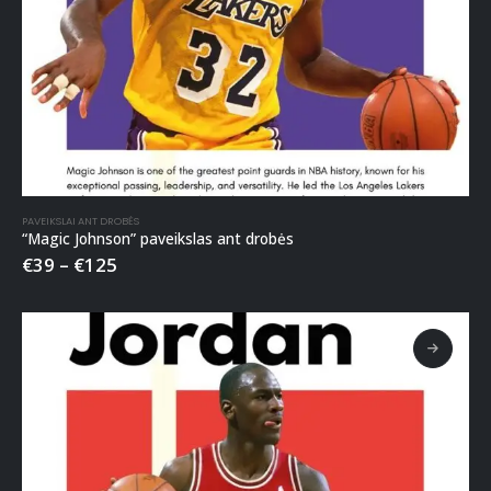
PAVEIKSLAI ANT DROBĖS
“Magic Johnson” paveikslas ant drobės
€
39
–
€
125