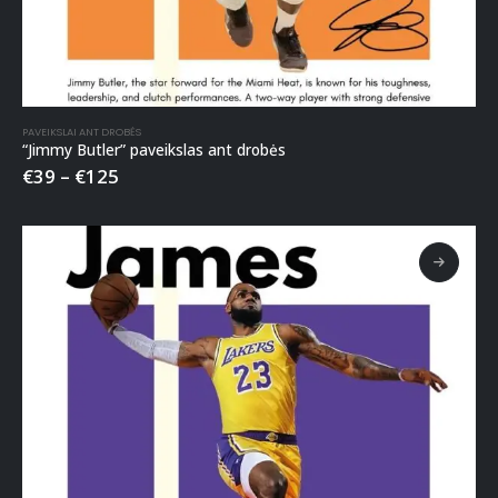
PAVEIKSLAI ANT DROBĖS
“Jimmy Butler” paveikslas ant drobės
€
39
–
€
125