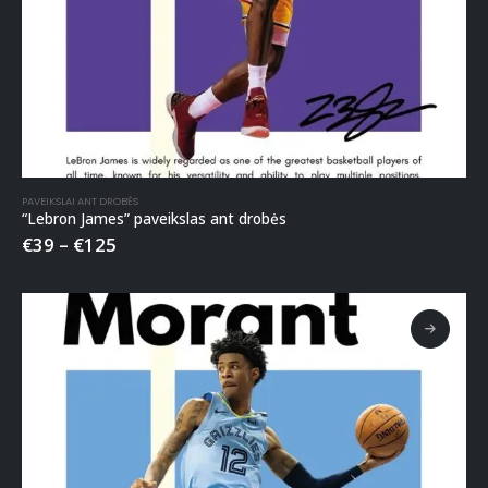
PAVEIKSLAI ANT DROBĖS
“Lebron James” paveikslas ant drobės
€
39
–
€
125