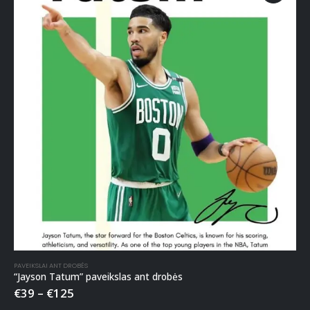
PAVEIKSLAI ANT DROBĖS
“Jayson Tatum” paveikslas ant drobės
€
39
–
€
125