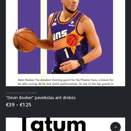
PAVEIKSLAI ANT DROBĖS
“Devin Booker” paveikslas ant drobės
€
39
–
€
125