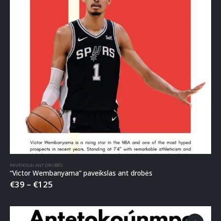
PAVEIKSLAI ANT DROBĖS
“Victor Wembanyama” paveikslas ant drobės
€
39
–
€
125