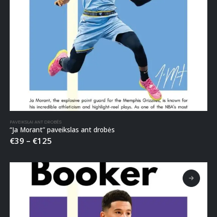
PAVEIKSLAI ANT DROBĖS
“Ja Morant” paveikslas ant drobės
€
39
–
€
125