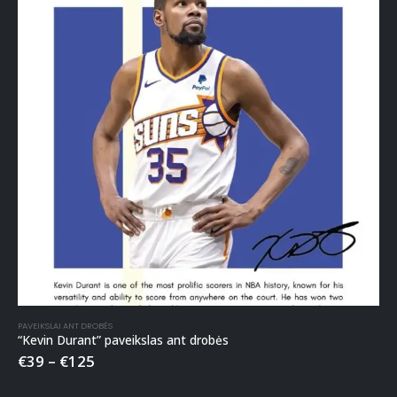
PAVEIKSLAI ANT DROBĖS
“Kevin Durant” paveikslas ant drobės
€
39
–
€
125