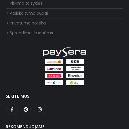
Pirkimo taisyklės
Atsiskaitymo būdai
Privatumo politika
Sprendimai įmonėms
SEKITE MUS
REKOMENDUOJAME