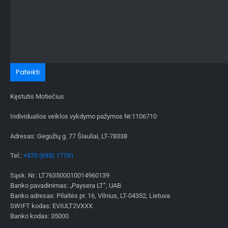
Kęstutis Motiečius
Individualios veiklos vykdymo pažymos Nr.1106710
Adresas: Gegužių g. 77 Šiauliai, LT-78338
Tel.:
+370 (693) 17731
Sąsk. Nr.: LT763500010014960139
Banko pavadinimas: „Paysera LT“, UAB
Banko adresas: Pilaitės pr. 16, Vilnius, LT-04352, Lietuva
SWIFT kodas: EVIULT2VXXX
Banko kodas: 35000