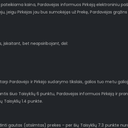
je pateikiama kaina, Pardavėjas informuos Pirkėją elektroniniu 
, jeigu Pirkėjas jau bus sumokėjęs už Prekę, Pardavėjas grąžins
s, įskaitant, bet neapsiribojant, dėl:
tarp Pardavėjo ir Pirkėjo sudarymo tikslais, galios tuo metu galioj
antis šiuo Taisyklių 6 punktu, Pardavėjas informuos Pirkėją ir pr
ų Taisyklių 1.4 punkte.
ąžinti gautas (atsiimtas) prekes – per šių Taisyklių 7.3 punkte nuro