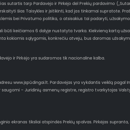
ias sutartis tarp Pardavėjo ir Pirkėjo dėl Prekių pardavimo („Suta
skaityti šias Taisykles ir įsitikinti, kad jas tinkamai supratote.
yklėmis bei Privatumo politika, o atsisakius tai padaryti, užsak
gali būti keičiamos 6 dalyje nustatyta tvarka. Kiekvieną kartą u
pranta kokiomis sąlygomis, konkrečiu atveju, bus daromas užsakyma
rdavėjo ir Pirkėjo yra sudaromos tik nacionaline kalba.
 adresu www.įspūdingai.lt. Pardavėjas yra vykdantis veiklą pagal I
saugomi – Juridinių asmenų registre, registro tvarkytojas Valst
nginio ekranas tiksliai atspindės Prekių spalvas. Pirkėjas supranta,