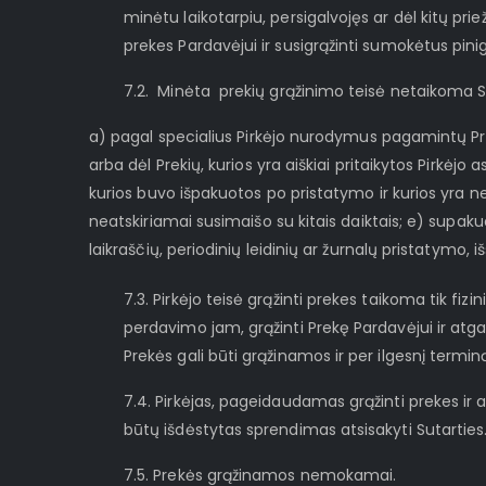
minėtu laikotarpiu, persigalvojęs ar dėl kitų pri
prekes Pardavėjui ir susigrąžinti sumokėtus pinig
7.2. Minėta prekių grąžinimo teisė netaikoma S
a) pagal specialius Pirkėjo nurodymus pagamintų Pre
arba dėl Prekių, kurios yra aiškiai pritaikytos Pirkė
kurios buvo išpakuotos po pristatymo ir kurios yra n
neatskiriamai susimaišo su kitais daiktais; e) supak
laikraščių, periodinių leidinių ar žurnalų pristatymo, 
7.3. Pirkėjo teisė grąžinti prekes taikoma tik fi
perdavimo jam, grąžinti Prekę Pardavėjui ir atga
Prekės gali būti grąžinamos ir per ilgesnį termin
7.4. Pirkėjas, pageidaudamas grąžinti prekes ir a
būtų išdėstytas sprendimas atsisakyti Sutartie
7.5. Prekės grąžinamos nemokamai.