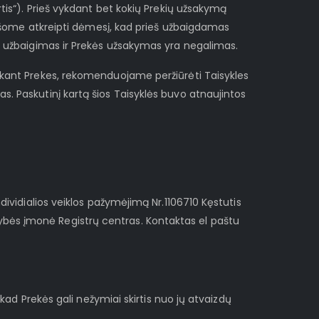
rtis“). Prieš vykdant bet kokių Prekių užsakymą
 Prašome atkreipti dėmesį, kad prieš užbaigdamas
ymo užbaigimas ir Prekės užsakymas yra negalimas.
žsakant Prekes, rekomenduojame peržiūrėti Taisykles
s. Paskutinį kartą šios Taisyklės buvo atnaujintos
ndividialios veiklos pažymėjimą Nr.1106710 Kęstutis
ybės įmonė Registrų centras. Kontaktas el paštu
 kad Prekės gali nežymiai skirtis nuo jų atvaizdų