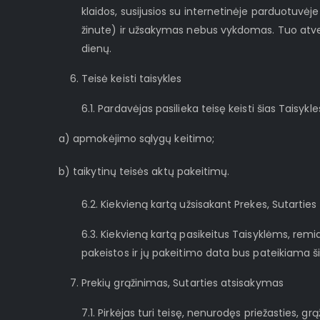
klaidos, susijusios su internetinėje parduotuvė
žinute) ir užsakymas nebus vykdomas. Tuo atveju
dienų.
Teisė keisti taisykles
6.1. Pardavėjas pasilieka teisę keisti šias Taisykle
a) apmokėjimo sąlygų keitimo;
b) taikytinų teisės aktų pakeitimų.
6.2. Kiekvieną kartą užsisakant Prekes, Sutarties 
6.3. Kiekvieną kartą pasikeitus Taisyklėms, remi
pakeistos ir jų pakeitimo data bus pateikiama ši
Prekių grąžinimas, Sutarties atsisakymas
7.1. Pirkėjas turi teisę, nenurodęs priežasties, gr