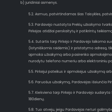
b) juridiniai asmenys.
5.2. Asmuo, patvirtindamas šias Taisykles, patvirt
5.3. Pardavėjo nustatyta Prekių užsakymo tvarka 
Pirkėjas atidžiai perskaitytų ir patikrintų tei
5.4. Sutartis tarp Pirkėjo ir Pardavėjo laikoma 
(lotyniškomis raidėmis) ir pristatymo adresą, ti
apmoka užsakymą arba pasirenka apmokėjimo būd
nurodytu telefono numeriu arba elektroniniu pa
5.5. Pirkėjui pateikus ir apmokėjus užsakymą ar
5.6. Paruošus užsakymą, Pardavėjas išsiunčia Pirk
5.7. Kiekviena tarp Pirkėjo ir Pardavėjo sudar
180dienų.
5.8. Tuo atveju, jeigu Pardavėjas neturi galimy