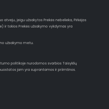
o atveju, jeigu užsakytos Prekės nebelieka, Pirkėjas
te) ir tokios Prekės užsakymo vykdymas yra
ieno užsakymo metu.
atumo politikoje nurodomos svarbios Taisyklių
s nuostatos jam yra suprantamos ir priimtinos.