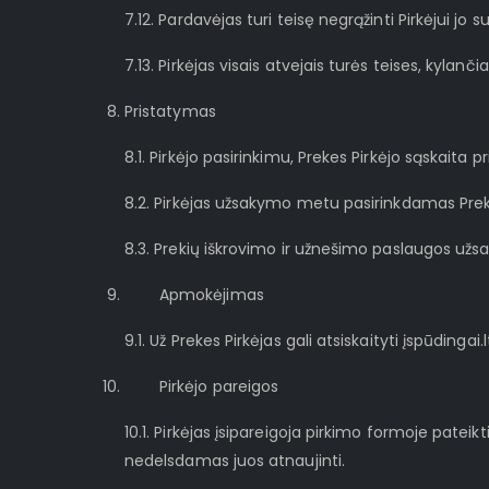
7.12. Pardavėjas turi teisę negrąžinti Pirkėjui j
7.13. Pirkėjas visais atvejais turės teises, kyla
Pristatymas
8.1. Pirkėjo pasirinkimu, Prekes Pirkėjo sąskaita
8.2. Pirkėjas užsakymo metu pasirinkdamas Preki
8.3. Prekių iškrovimo ir užnešimo paslaugos užs
Apmokėjimas
9.1. Už Prekes Pirkėjas gali atsiskaityti įspūdinga
Pirkėjo pareigos
10.1. Pirkėjas įsipareigoja pirkimo formoje pate
nedelsdamas juos atnaujinti.