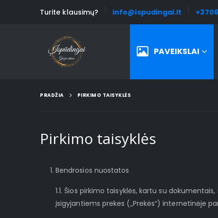
Turite klausimų?
info@ispudingai.lt
+3706
PAVEIKSLAI
PRADŽIA
PIRKIMO TAISYKLĖS
Pirkimo taisyklės
Bendrosios nuostatos
1.1. Šios pirkimo taisyklės, kartu su dokumentais,
įsigyjantiems prekes („Prekės“) internetinėje p