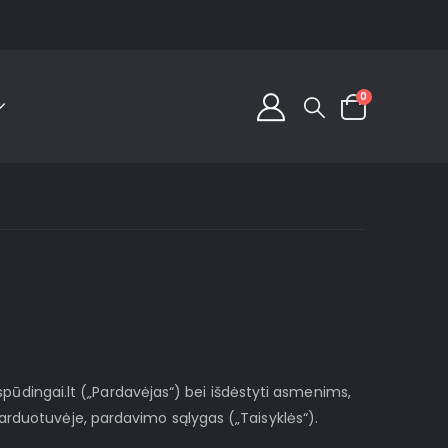
0
 įspūdingai.lt („Pardavėjas“) bei išdėstyti asmenims,
parduotuvėje, pardavimo sąlygas („Taisyklės“).