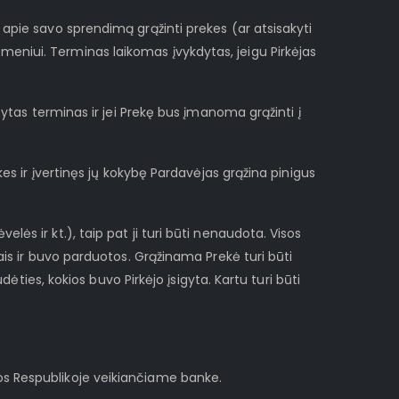
 apie savo sprendimą grąžinti prekes (ar atsisakyti
meniui. Terminas laikomas įvykdytas, jeigu Pirkėjas
atytas terminas ir jei Prekę bus įmanoma grąžinti į
kes ir įvertinęs jų kokybę Pardavėjas grąžina pinigus
ės ir kt.), taip pat ji turi būti nenaudota. Visos
iais ir buvo parduotos. Grąžinama Prekė turi būti
dėties, kokios buvo Pirkėjo įsigyta. Kartu turi būti
vos Respublikoje veikiančiame banke.