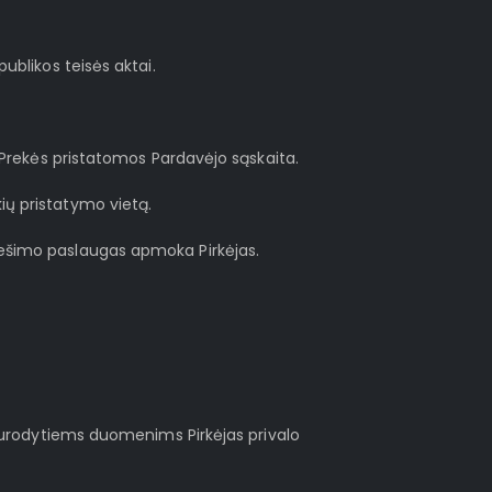
publikos teisės aktai.
s Prekės pristatomos Pardavėjo sąskaita.
ių pristatymo vietą.
žnešimo paslaugas apmoka Pirkėjas.
e nurodytiems duomenims Pirkėjas privalo