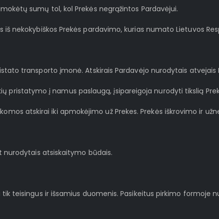
o sumokėtų sumų tol, kol Prekės negrąžintos Pardavėjui.
nčias iš nekokybiškos Prekės pardavimo, kurias numato Lietuvos Res
 pristato transporto įmonė. Atskirais Pardavėjo nurodytais atvejai
ų pristatymo į namus paslaugą, įsipareigoja nurodyti tikslią Prek
akomos atskirai iki apmokėjimo už Prekes. Prekės iškrovimo ir u
i.lt nurodytais atsiskaitymo būdais.
ikti tik teisingus ir išsamius duomenis. Pasikeitus pirkimo formoj