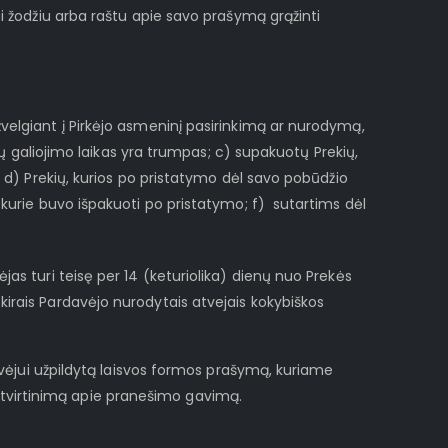
jui žodžiu arba raštu apie savo prašymą grąžinti
velgiant į Pirkėjo asmeninį pasirinkimą ar nurodymą,
ių galiojimo laikas yra trumpas; c) supakuotų Prekių,
 d) Prekių, kurios po pristatymo dėl savo pobūdžio
 kurie buvo išpakuoti po pristatymo; f) sutartims dėl
jas turi teisę per 14 (keturiolika) dienų nuo Prekės
kirais Pardavėjo nurodytais atvejais kokybiškos
rdavėjui užpildytą laisvos formos prašymą, kuriame
atvirtinimą apie pranešimo gavimą.