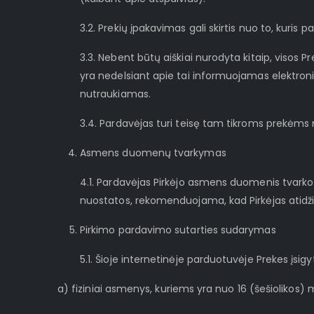
3.2. Prekių įpakavimas gali skirtis nuo to, kuri
3.3. Nebent būtų aiškiai nurodyta kitaip, visos 
yra nedelsiant apie tai informuojamas elektron
nutraukiamas.
3.4. Pardavėjas turi teisę tam tikroms prekėm
Asmens duomenų tvarkymas
4.1. Pardavėjas Pirkėjo asmens duomenis tvarko 
nuostatos, rekomenduojama, kad Pirkėjas atidžiai
Pirkimo pardavimo sutarties sudarymas
5.1. Šioje internetinėje parduotuvėje Prekes įsigyti
a) fiziniai asmenys, kuriems yra nuo 16 (šešiolikos) 