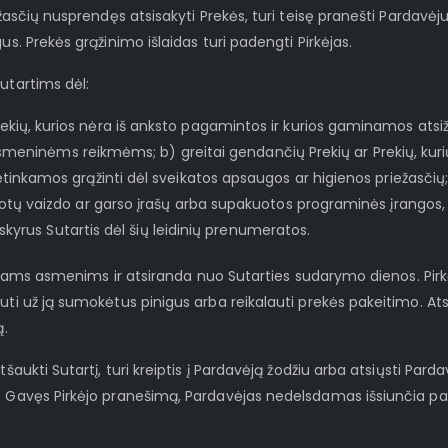
ežasčių nusprendęs atsisakyti Prekės, turi teisę pranešti Pardavė
us. Prekės grąžinimo išlaidas turi padengti Pirkėjas.
utartims dėl:
kių, kurios nėra iš anksto pagamintos ir kurios gaminamos atsiž
jo asmeninėms reikmėms; b) greitai gendančių Prekių ar Prekių, kur
etinkamos grąžinti dėl sveikatos apsaugos ar higienos priežasčių;
uotų vaizdo ar garso įrašų arba supakuotos programinės įrangos,
išskyrus Sutartis dėl šių leidinių prenumeratos.
ziniams asmenims ir atsiranda nuo Sutarties sudarymo dienos. Pirkė
uti už ją sumokėtus pinigus arba reikalauti prekės pakeitimo. Ats
ą.
tšaukti Sutartį, turi kreiptis į Pardavėją žodžiu arba atsiųsti Pa
s. Gavęs Pirkėjo pranešimą, Pardavėjas nedelsdamas išsiunčia p