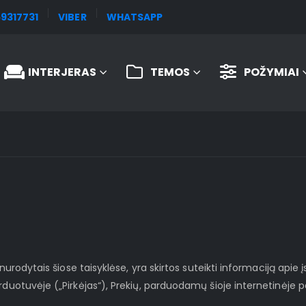
9317731
VIBER
WHATSAPP
INTERJERAS
TEMOS
POŽYMIAI
 nurodytais šiose taisyklėse, yra skirtos suteikti informaciją apie
arduotuvėje („Pirkėjas“), Prekių, parduodamų šioje internetinėje 