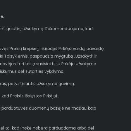
je.
teikiant galutinį užsakymą. Rekomenduojama, kad
avęs Prekių krepšelį, nurodęs Pirkėjo vardą, pavardę
is Taisyklėmis, paspaudžia mygtuką „Užsakyti“ ir
jas turi teisę susisiekti su Pirkėju užsakyme
aiškumus dėl sutarties vykdymo.
škas, patvirtinantis užsakymo gavimą.
kad Prekės išsiųstos Pirkėjui .
inės parduotuvės duomenų bazėje ne mažiau kaip
, dėl to, kad Prekė nebėra parduodama arba dėl