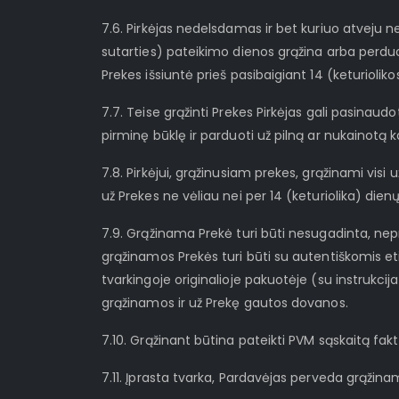
7.6. Pirkėjas nedelsdamas ir bet kuriuo atveju n
sutarties) pateikimo dienos grąžina arba perduo
Prekes išsiuntė prieš pasibaigiant 14 (keturiolikos
7.7. Teise grąžinti Prekes Pirkėjas gali pasinaud
pirminę būklę ir parduoti už pilną ar nukainotą k
7.8. Pirkėjui, grąžinusiam prekes, grąžinami visi
už Prekes ne vėliau nei per 14 (keturiolika) dienų
7.9. Grąžinama Prekė turi būti nesugadinta, nepra
grąžinamos Prekės turi būti su autentiškomis etik
tvarkingoje originalioje pakuotėje (su instrukcija 
grąžinamos ir už Prekę gautos dovanos.
7.10. Grąžinant būtina pateikti PVM sąskaitą fa
7.11. Įprasta tvarka, Pardavėjas perveda grąži