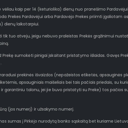
e vėliau kaip per 14 (keturiolika) dienų nuo pranešimo Pardavėjui
da Prekes Pardavėjui arba Pardavėjo Prekes priimti įgaliotam as
) dienų laikotarpiui.
oti tik tuo atveju, jeigu nebuvo praleistas Prekės grąžinimui nust
ainą.
 už Prekę sumokėti pinigai įskaitant pristatymo išlaidas. Gavęs Pre
.
radusi prekinės išvaizdos (nepažeistos etiketės, apsauginės plėvel
etėmis, apsauginiais maišeliais bei tais pačiais priedais, su kur
ir garantiniu talonu, jei jie buvo pristatyti su Preke) tos pačios su
ktūrą (jos numerį) ir užsakymo numerį.
namas sumas į Pirkėjo nurodytą banko sąskaitą bet kuriame Lietu