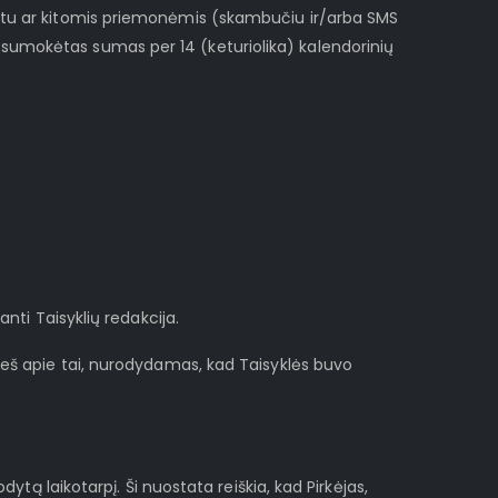
paštu ar kitomis priemonėmis (skambučiu ir/arba SMS
 sumokėtas sumas per 14 (keturiolika) kalendorinių
anti Taisyklių redakcija.
aneš apie tai, nurodydamas, kad Taisyklės buvo
dytą laikotarpį. Ši nuostata reiškia, kad Pirkėjas,