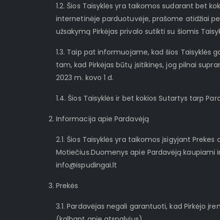
1.2. Šios Taisyklės yra taikomos sudarant bet kok
internetinėje parduotuvėje, prašome atidžiai per
užsakymą Pirkėjas privalo sutikti su šiomis Tais
1.3. Taip pat informuojame, kad šios Taisyklės 
tam, kad Pirkėjas būtų įsitikinęs, jog pilnai su
2023 m. kovo 1 d.
1.4. Šios Taisyklės ir bet kokios Sutartys tarp Pa
Informacija apie Pardavėją
2.1. Šios Taisyklės yra taikomos įsigyjant Prekes
Motiečius.Duomenys apie Pardavėją kaupiami ir 
info@ispudingai.lt
Prekės
3.1. Pardavėjas negali garantuoti, kad Pirkėjo įre
(kalbant apie atspalvius).