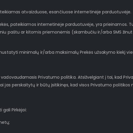
s pateikiamas atvaizduose, esančiuose internetinėje parduotuvėje.
Prekės, pateikiamos internetinėje parduotuvėje, yra prieinamos. Tu
iniu paštu ar kitomis priemonėmis (skambučiu ir/arba SMS žinu
s nustatyti minimalų ir/arba maksimalų Prekės užsakymo kiekį v
vadovaudamasis Privatumo politika. Atsižvelgiant į tai, kad Priv
 jas perskaitytų ir būtų įsitikinęs, kad visos Privatumo politiko
 gali Pirkėjai:
metų;