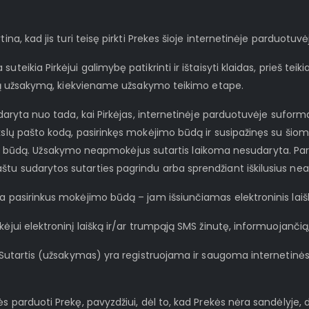
ina, kad jis turi teisę pirkti Prekes šioje internetinėje parduotuvė
suteikia Pirkėjui galimybę patikrinti ir ištaisyti klaidas, prieš 
kiamą užsakymą, kiekviename užsakymo teikimo etape.
sudaryta nuo tada, kai Pirkėjas, internetinėje parduotuvėje suform
kslų pašto kodą, pasirinkęs mokėjimo būdą ir susipažinęs su šiom
ą. Užsakymo neapmokėjus sutartis laikoma nesudaryta. Pardavė
štu sudarytos sutarties pagrindu arba sprendžiant iškilusius ne
ba pasirinkus mokėjimo būdą – jam išsiunčiamas elektroninis lai
ėjui elektroninį laišką ir/ar trumpąją SMS žinutę, informuojančią, 
yta Sutartis (užsakymas) yra registruojama ir saugoma internet
bės parduoti Prekę, pavyzdžiui, dėl to, kad Prekės nėra sandėlyje