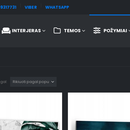
9317731
VIBER
WHATSAPP
INTERJERAS
TEMOS
POŽYMIAI
agal: