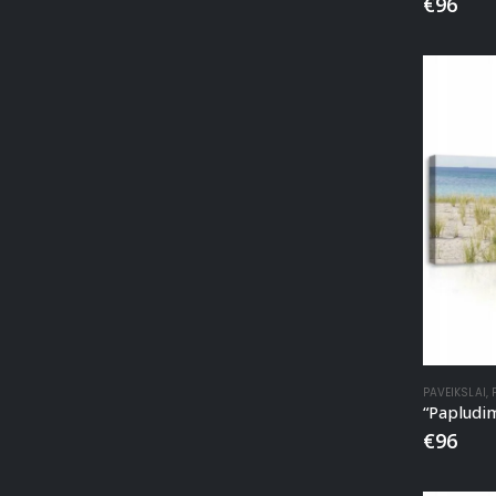
€
96
PAVEIKSLAI
,
€
96