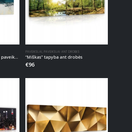
PAVEIKSLAI
,
PAVEIKSLAI ANT DROBĖS
“Chaoso Harmonija” 160x50cm paveikslas ant drobės
“Miškas” tapyba ant drobės
€
96