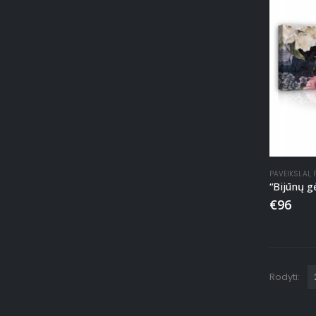
PAVEIKSLAI
,
“Bijūnų g
€
96
Rodyti: