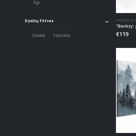
Ilgi
Dydžių Filtras
PAVEIKSLAI
,
€
119
Didelis
Vidutinis