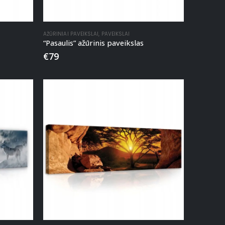
AŽŪRINIAI PAVEIKSLAI
,
PAVEIKSLAI
“Pasaulis” ažūrinis paveikslas
€
79