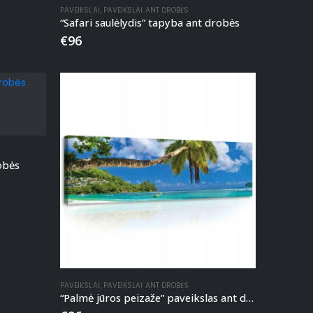
PAVEIKSLAI
,
PAVEIKSLAI ANT DROBĖS
“Safari saulėlydis” tapyba ant drobės
€
96
obės
PAVEIKSLAI
,
PAVEIKSLAI ANT DROBĖS
“Palmė jūros peizaže” paveikslas ant drobės