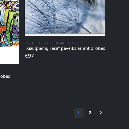
PAVEIKSLAI
,
PAVEIKSLAI ANT DROBĖS
“Kiaulpienių rasa” paveikslas ant drobės
€
97
robės
1
2