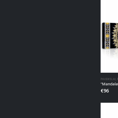
PAVEIKSLAI
,
“Mandala
€
96