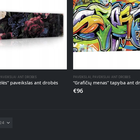
PAVEIKSLAI ANT DROBĖS
PAVEIKSLAI
,
PAVEIKSLAI ANT DROBĖS
ėlės” paveikslas ant drobės
“Grafičių menas” tapyba ant d
€
96