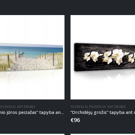
PAVEIKSLAI ANT DROBĖS
PAVEIKSLAI
,
PAVEIKSLAI ANT DROBĖS
“Papludimio jūros peizažas” tapyba ant drobės
“Orchidėjų grožis” tapyba ant
€
96