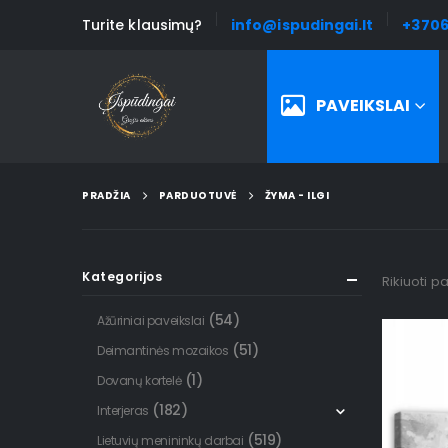
Turite klausimų?
info@ispudingai.lt
+3706
PAVEIKSLAI
PRADŽIA
PARDUOTUVĖ
ŽYMA -
ILGI
Kategorijos
Rikiuoti p
(54)
Ažūriniai paveikslai
(51)
Deimantinės mozaikos
(1)
Dovanų kortelė
(182)
Interjeras
(519)
Lietuvių menininkų darbai