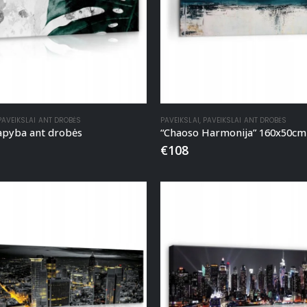
PAVEIKSLAI ANT DROBĖS
PAVEIKSLAI
,
PAVEIKSLAI ANT DROBĖS
tapyba ant drobės
€
108