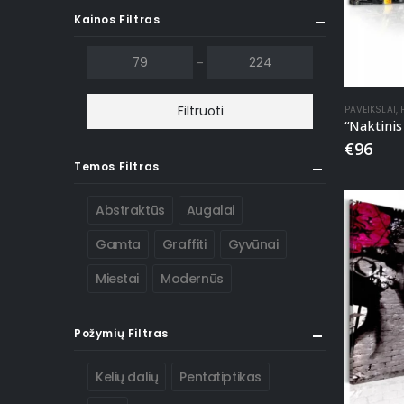
Kainos Filtras
-
Filtruoti
PAVEIKSLAI
,
“Naktinis
€
96
Temos Filtras
Abstraktūs
Augalai
Gamta
Graffiti
Gyvūnai
Miestai
Modernūs
Požymių Filtras
Kelių dalių
Pentatiptikas