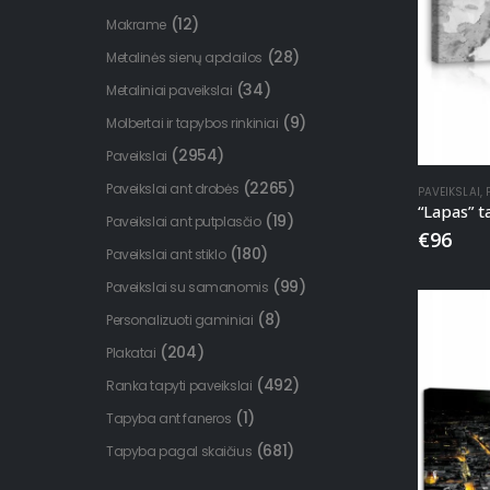
(12)
Makrame
(28)
Metalinės sienų apdailos
(34)
Metaliniai paveikslai
(9)
Molbertai ir tapybos rinkiniai
(2954)
Paveikslai
(2265)
Paveikslai ant drobės
PAVEIKSLAI
,
“Lapas” 
(19)
Paveikslai ant putplasčio
€
96
(180)
Paveikslai ant stiklo
(99)
Paveikslai su samanomis
(8)
Personalizuoti gaminiai
(204)
Plakatai
(492)
Ranka tapyti paveikslai
(1)
Tapyba ant faneros
(681)
Tapyba pagal skaičius