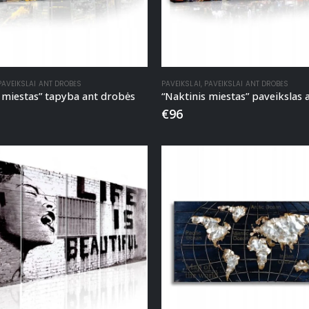
PAVEIKSLAI ANT DROBĖS
PAVEIKSLAI
,
PAVEIKSLAI ANT DROBĖS
 miestas” tapyba ant drobės
€
96