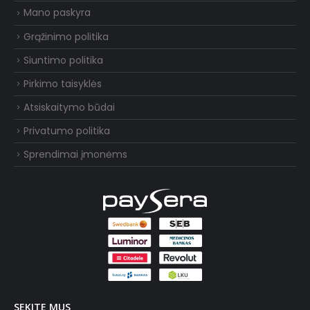
Mano paskyra
Grąžinimo politika
Siuntimo politika
Pirkimo taisyklės
Atsiskaitymo būdai
Privatumo politika
Sprendimai įmonėms
SEKITE MUS