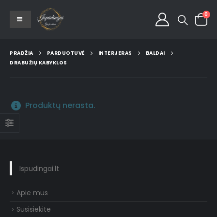
0
PRADŽIA
PARDUOTUVĖ
INTERJERAS
BALDAI
DRABUŽIŲ KABYKLOS
Produktų nerasta.
Ispudingai.lt
Apie mus
Susisiekite