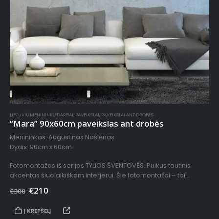
LIETUVIŲ MENININKŲ DARBAI
,
PAVEIKSLAI
,
PAVEIKSLAI ANT DROBĖS
“Mara” 90x60cm paveikslas ant drobės
Menininkas: Augustinas Našlėnas
Dydis: 90cm x 60cm
Fotomontažas iš serijos TYLIOS ŠVENTOVĖS. Puikus tautinis
akcentas šiuolaikiškam interjerui. Šie fotomontažai – tai
sustabdyti kadrai, paimti iš audio-vizualinės instaliacijos TYLIOS
€
210
€
300
ŠVENTOVĖS filmo. Juose matomi…
Į KREPŠELĮ