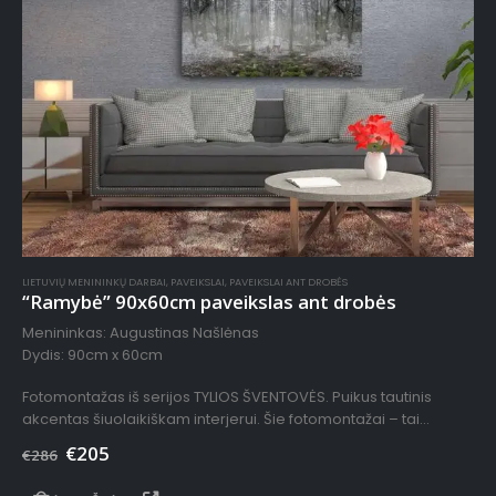
LIETUVIŲ MENININKŲ DARBAI
,
PAVEIKSLAI
,
PAVEIKSLAI ANT DROBĖS
“Ramybė” 90x60cm paveikslas ant drobės
Menininkas: Augustinas Našlėnas
Dydis: 90cm x 60cm
Fotomontažas iš serijos TYLIOS ŠVENTOVĖS. Puikus tautinis
akcentas šiuolaikiškam interjerui. Šie fotomontažai – tai
sustabdyti kadrai, paimti iš audio-vizualinės instaliacijos TYLIOS
€
205
€
286
ŠVENTOVĖS filmo. Juose matomi…