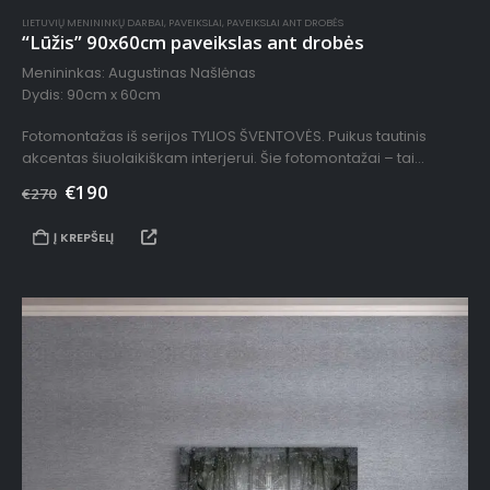
LIETUVIŲ MENININKŲ DARBAI
,
PAVEIKSLAI
,
PAVEIKSLAI ANT DROBĖS
“Lūžis” 90x60cm paveikslas ant drobės
Menininkas: Augustinas Našlėnas
Dydis: 90cm x 60cm
Fotomontažas iš serijos TYLIOS ŠVENTOVĖS. Puikus tautinis
akcentas šiuolaikiškam interjerui. Šie fotomontažai – tai
sustabdyti kadrai, paimti iš audio-vizualinės instaliacijos TYLIOS
€
190
€
270
ŠVENTOVĖS filmo. Juose matomi…
Į KREPŠELĮ