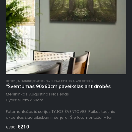
LIETUVIŲ MENININKŲ DARBAI
,
PAVEIKSLAI
,
PAVEIKSLAI ANT DROBĖS
“Šventumas 90x60cm paveikslas ant drobės
Menininkas: Augustinas Našlėnas
Dydis: 90cm x 60cm
Fotomontažas iš serijos TYLIOS ŠVENTOVĖS. Puikus tautinis
akcentas šiuolaikiškam interjerui. Šie fotomontažai – tai
sustabdyti kadrai, paimti iš audio-vizualinės instaliacijos TYLIOS
€
210
€
300
ŠVENTOVĖS filmo. Juose matomi…