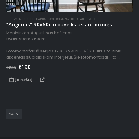
LIETUVIŲ MENININKŲ DARBAI
,
PAVEIKSLAI
,
PAVEIKSLAI ANT DROBĖS
“Augimas” 90x60cm paveikslas ant drobės
Menininkas: Augustinas Našlėnas
Dydis: 90cm x 60cm
Fotomontažas iš serijos TYLIOS ŠVENTOVĖS. Puikus tautinis
akcentas šiuolaikiškam interjerui. Šie fotomontažai – tai
sustabdyti kadrai, paimti iš audio-vizualinės instaliacijos TYLIOS
€
190
€
265
ŠVENTOVĖS filmo. Juose matomi…
Į KREPŠELĮ