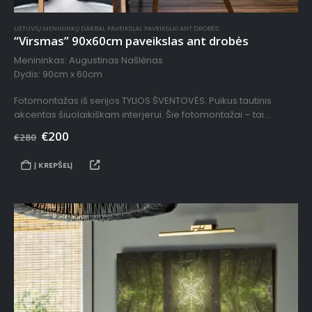
LIETUVIŲ MENININKŲ DARBAI
,
PAVEIKSLAI
,
PAVEIKSLAI ANT DROBĖS
“Virsmas” 90x60cm paveikslas ant drobės
Menininkas: Augustinas Našlėnas
Dydis: 90cm x 60cm
Fotomontažas iš serijos TYLIOS ŠVENTOVĖS. Puikus tautinis
akcentas šiuolaikiškam interjerui. Šie fotomontažai – tai
sustabdyti kadrai, paimti iš audio-vizualinės instaliacijos TYLIOS
€
200
€
280
ŠVENTOVĖS filmo. Juose matomi…
Į KREPŠELĮ