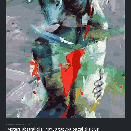
TAPYBA PAGAL SKAIČIUS
“Moters abstrakcija” 40×50 tapyba pagal skaičius