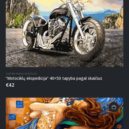
TAPYBA PAGAL SKAIČIUS
“Motociklų ekspedicija” 40×50 tapyba pagal skaičius
€
42