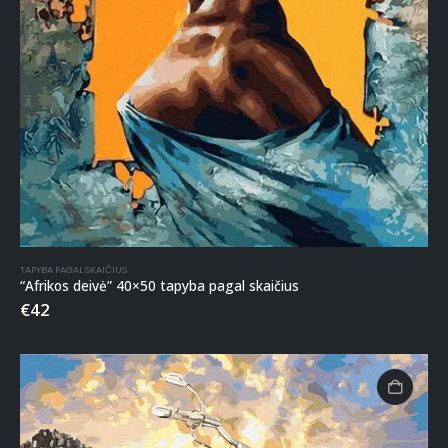
TAPYBA PAGAL SKAIČIUS
“Afrikos deivė” 40×50 tapyba pagal skaičius
€
42