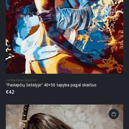
TAPYBA PAGAL SKAIČIUS
“Paslapčių šešėlyje” 40×50 tapyba pagal skaičius
€
42