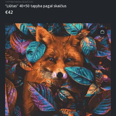
TAPYBA PAGAL SKAIČIUS
“Liūtas” 40×50 tapyba pagal skaičius
€
42