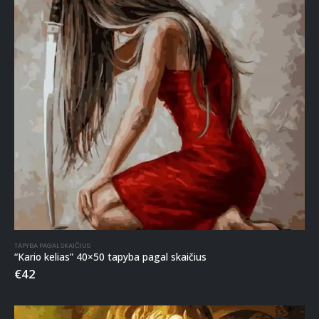
TAPYBA PAGAL SKAIČIUS
“Kario kelias” 40×50 tapyba pagal skaičius
€
42