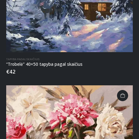
TAPYBA PAGAL SKAIČIUS
“Trobelė” 40×50 tapyba pagal skaičius
€
42