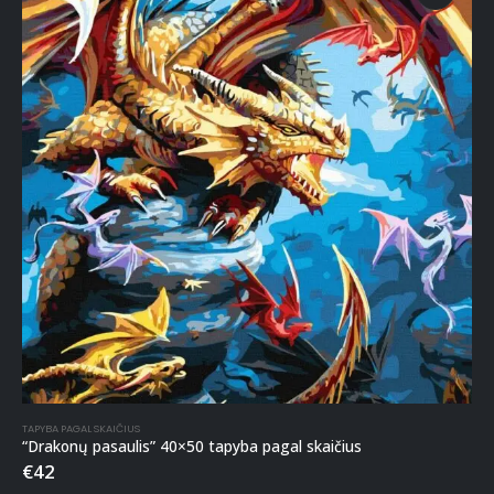
TAPYBA PAGAL SKAIČIUS
“Drakonų pasaulis” 40×50 tapyba pagal skaičius
€
42