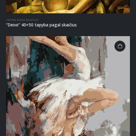
TAPYBA PAGAL SKAIČIUS
“Deivė” 40×50 tapyba pagal skaičius