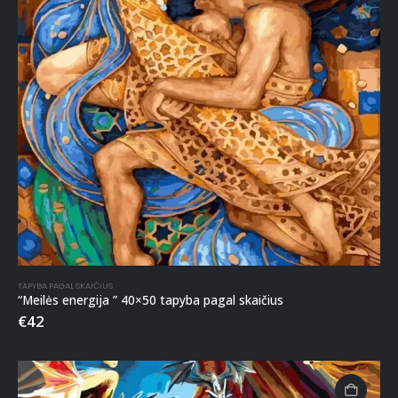
TAPYBA PAGAL SKAIČIUS
“Meilės energija ” 40×50 tapyba pagal skaičius
€
42