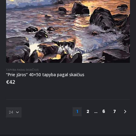
TAPYBA PAGAL SKAIČIUS
“Prie jūros” 40×50 tapyba pagal skaičius
€
42
1
2
…
6
7