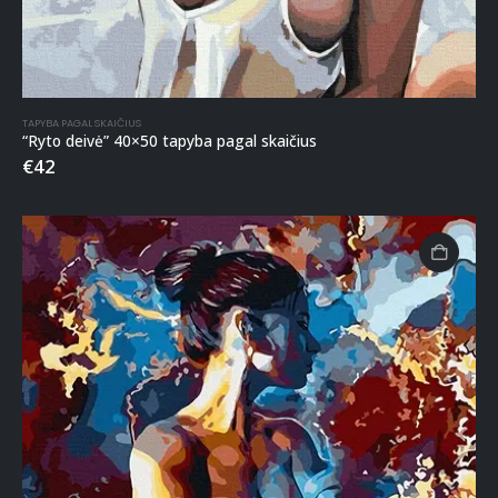
TAPYBA PAGAL SKAIČIUS
“Ryto deivė” 40×50 tapyba pagal skaičius
€
42