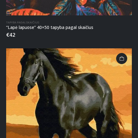
TAPYBA PAGAL SKAIČIUS
“Lapė lapuose” 40×50 tapyba pagal skaičius
€
42