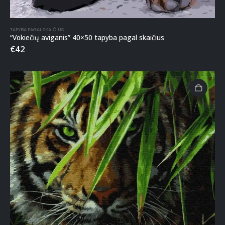
TAPYBA PAGAL SKAIČIUS
“Vokiečių aviganis” 40×50 tapyba pagal skaičius
€
42