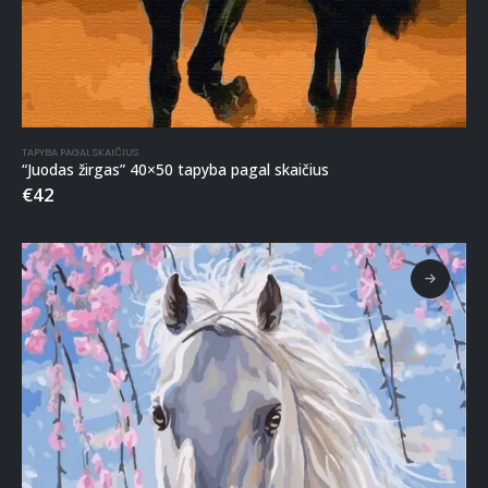
TAPYBA PAGAL SKAIČIUS
“Juodas žirgas” 40×50 tapyba pagal skaičius
€
42