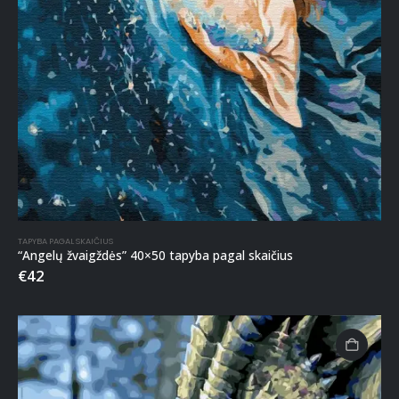
TAPYBA PAGAL SKAIČIUS
“Angelų žvaigždės” 40×50 tapyba pagal skaičius
€
42