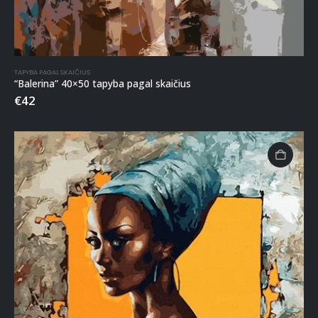
TAPYBA PAGAL SKAIČIUS
“Balerina” 40×50 tapyba pagal skaičius
€
42