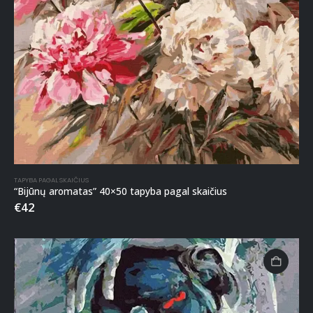
TAPYBA PAGAL SKAIČIUS
“Bijūnų aromatas” 40×50 tapyba pagal skaičius
€
42