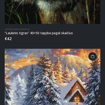
TAPYBA PAGAL SKAIČIUS
“Laukinis tigras” 40×50 tapyba pagal skaičius
€
42