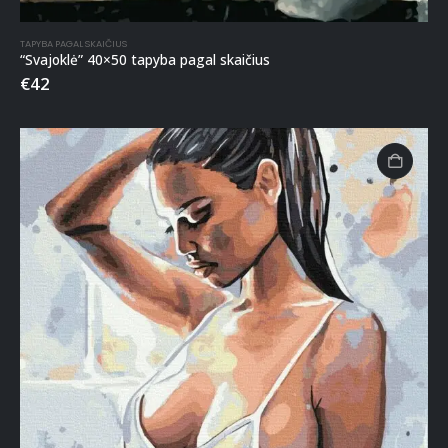
TAPYBA PAGAL SKAIČIUS
“Svajoklė” 40×50 tapyba pagal skaičius
€
42