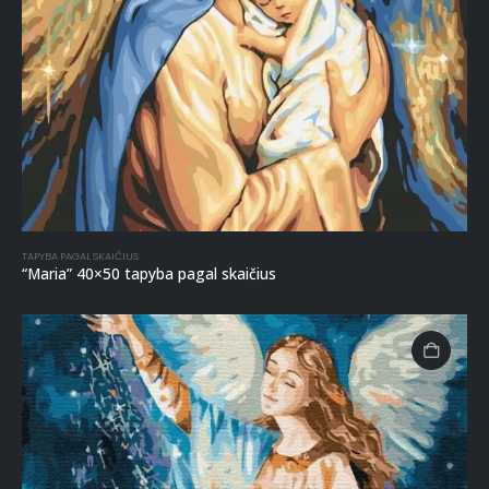
TAPYBA PAGAL SKAIČIUS
“Maria” 40×50 tapyba pagal skaičius