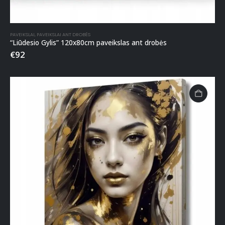
PAVEIKSLAI
,
PAVEIKSLAI ANT DROBĖS
“Liūdesio Gylis” 120x80cm paveikslas ant drobės
€
92