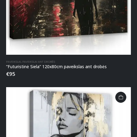
PAVEIKSLAI
,
PAVEIKSLAI ANT DROBĖS
“Futuristinė Siela” 120x80cm paveikslas ant drobės
€
95