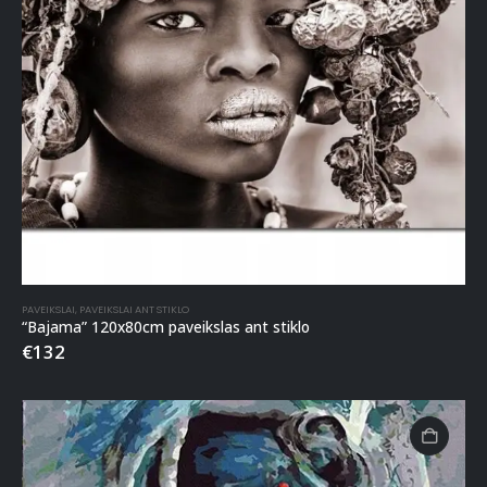
PAVEIKSLAI
,
PAVEIKSLAI ANT STIKLO
“Bajama” 120x80cm paveikslas ant stiklo
€
132