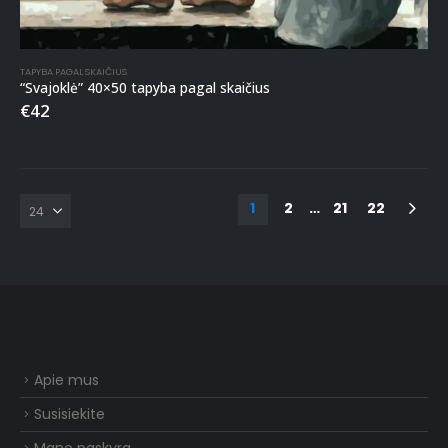
TAPYBA PAGAL SKAIČIUS
“Svajoklė” 40×50 tapyba pagal skaičius
€
42
1
2
…
21
22
Apie mus
Susisiekite
Mano paskyra