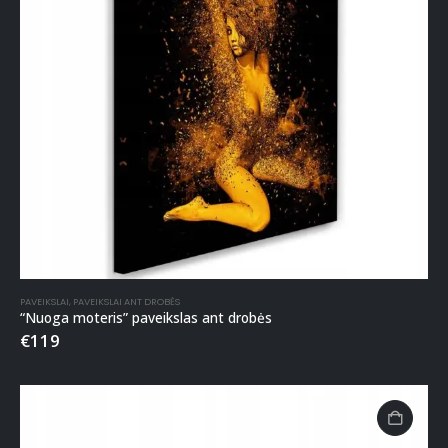
PAVEIKSLAI
,
PAVEIKSLAI ANT DROBĖS
“Nuoga moteris” paveikslas ant drobės
€
119