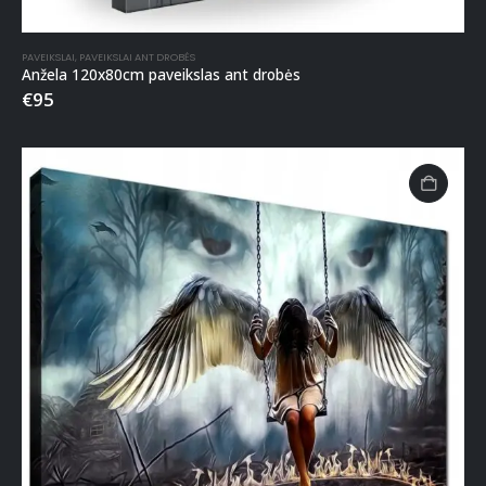
PAVEIKSLAI
,
PAVEIKSLAI ANT DROBĖS
Anžela 120x80cm paveikslas ant drobės
€
95