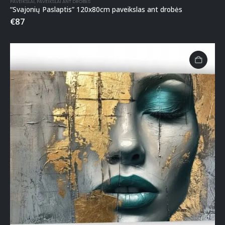
PAVEIKSLAI
,
PAVEIKSLAI ANT DROBĖS
“Svajonių Paslaptis” 120x80cm paveikslas ant drobės
€
87