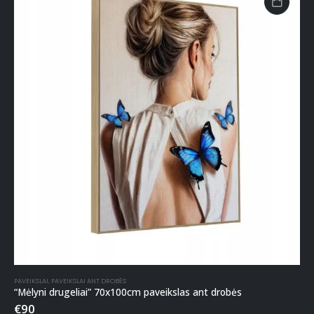
PAVEIKSLAI
,
PAVEIKSLAI ANT DROBĖS
“Mėlyni drugeliai” 70x100cm paveikslas ant drobės
€
90