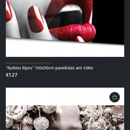
PAVEIKSLAI
,
PAVEIKSLAI ANT STIKLO
“Ryškios lūpos” 100x50cm paveikslas ant stiklo
€
127