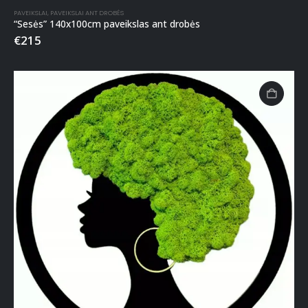
PAVEIKSLAI
,
PAVEIKSLAI ANT DROBĖS
“Sesės” 140x100cm paveikslas ant drobės
€
215