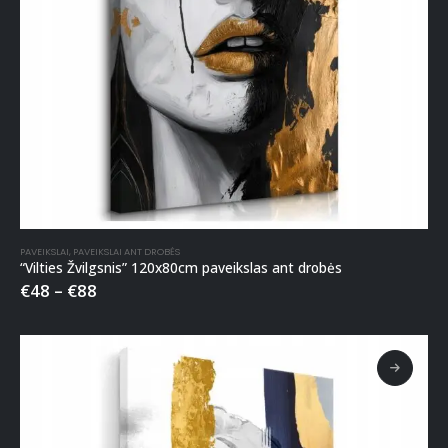
PAVEIKSLAI
,
PAVEIKSLAI ANT DROBĖS
“Vilties Žvilgsnis” 120x80cm paveikslas ant drobės
€
48
–
€
88