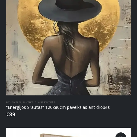
PAVEIKSLAI
,
PAVEIKSLAI ANT DROBĖS
“Energijos Srautas” 120x80cm paveikslas ant drobės
€
89