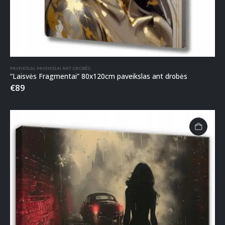
PAVEIKSLAI
,
PAVEIKSLAI ANT DROBĖS
“Laisvės Fragmentai” 80x120cm paveikslas ant drobės
€
89