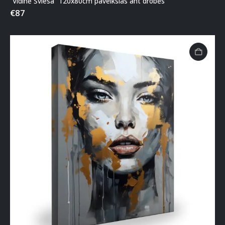
“Vidinė Šviesa” 120x80cm paveikslas ant drobės
€
87