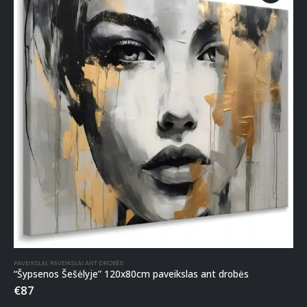
PAVEIKSLAI
,
PAVEIKSLAI ANT DROBĖS
“Šypsenos Šešėlyje” 120x80cm paveikslas ant drobės
€
87