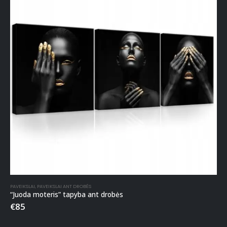
PAVEIKSLAI
,
PAVEIKSLAI ANT DROBĖS
“Juoda moteris” tapyba ant drobės
€
85