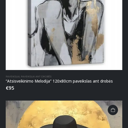
PAVEIKSLAI
,
PAVEIKSLAI ANT DROBĖS
“Atsisveikinimo Melodija” 120x80cm paveikslas ant drobės
€
95