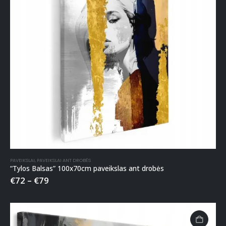
PAVEIKSLAI
,
PAVEIKSLAI ANT DROBĖS
“Tylos Balsas” 100x70cm paveikslas ant drobės
€
72
–
€
79