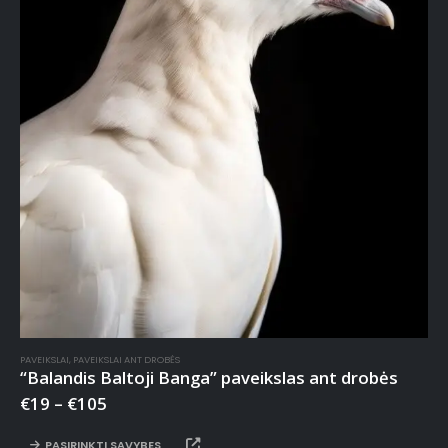
PAVEIKSLAI
,
PAVEIKSLAI ANT DROBĖS
“Balandis Baltoji Banga” paveikslas ant drobės
€
19
–
€
105
PASIRINKTI SAVYBES