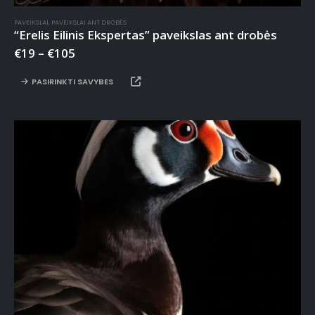
PAVEIKSLAI
,
PAVEIKSLAI ANT DROBĖS
“Erelis Eilinis Ekspertas” paveikslas ant drobės
€
19
–
€
105
PASIRINKTI SAVYBES