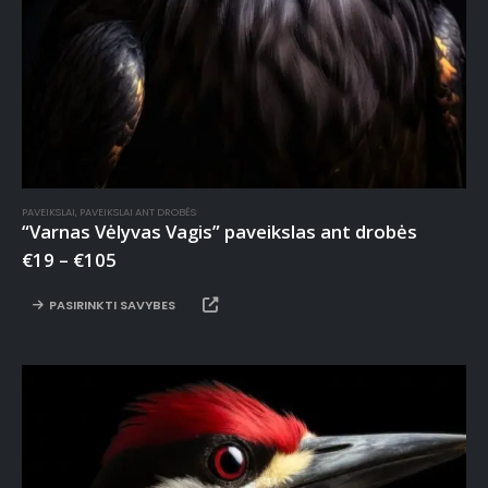
PAVEIKSLAI
,
PAVEIKSLAI ANT DROBĖS
“Varnas Vėlyvas Vagis” paveikslas ant drobės
€
19
–
€
105
PASIRINKTI SAVYBES