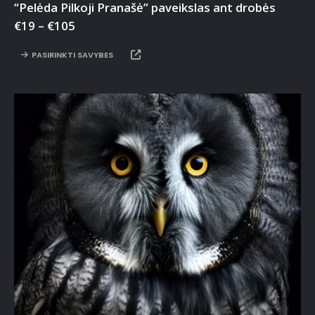
“Pelėda Pilkoji Pranašė” paveikslas ant drobės
€
19
–
€
105
PASIRINKTI SAVYBES