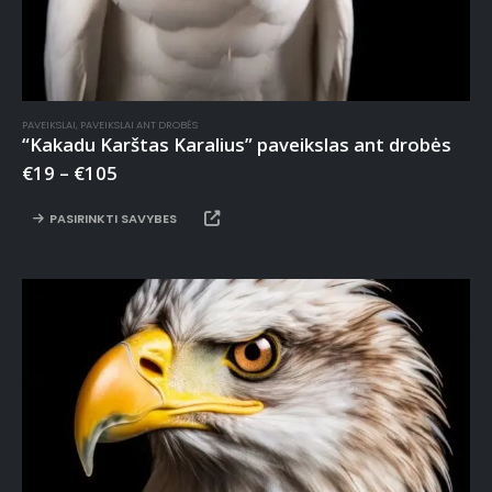
PAVEIKSLAI
,
PAVEIKSLAI ANT DROBĖS
“Kakadu Karštas Karalius” paveikslas ant drobės
€
19
–
€
105
PASIRINKTI SAVYBES