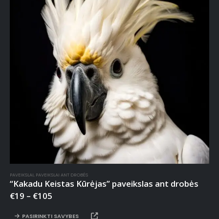
PAVEIKSLAI
,
PAVEIKSLAI ANT DROBĖS
“Kakadu Keistas Kūrėjas” paveikslas ant drobės
€
19
–
€
105
PASIRINKTI SAVYBES