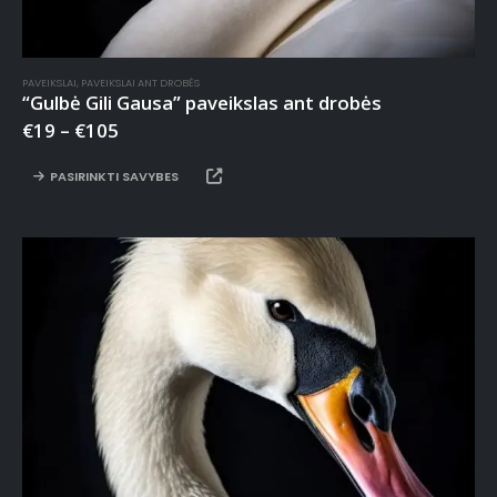
PAVEIKSLAI
,
PAVEIKSLAI ANT DROBĖS
“Gulbė Gili Gausa” paveikslas ant drobės
€
19
–
€
105
PASIRINKTI SAVYBES