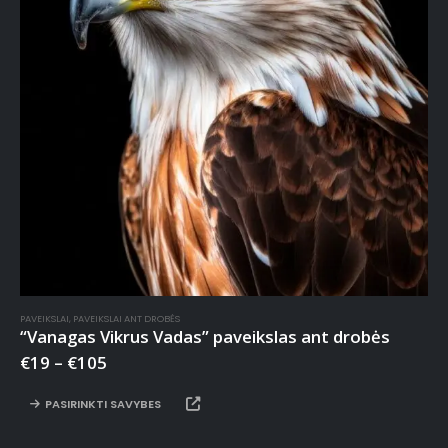
PAVEIKSLAI
,
PAVEIKSLAI ANT DROBĖS
“Vanagas Vikrus Vadas” paveikslas ant drobės
€
19
–
€
105
PASIRINKTI SAVYBES