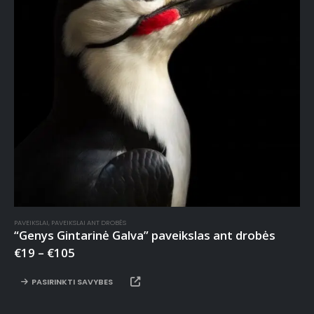
PAVEIKSLAI
,
PAVEIKSLAI ANT DROBĖS
“Genys Gintarinė Galva” paveikslas ant drobės
€
19
–
€
105
PASIRINKTI SAVYBES