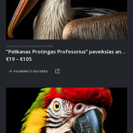
PAVEIKSLAI
,
PAVEIKSLAI ANT DROBĖS
“Pelikanas Protingas Profesorius” paveikslas ant drobės
€
19
–
€
105
PASIRINKTI SAVYBES