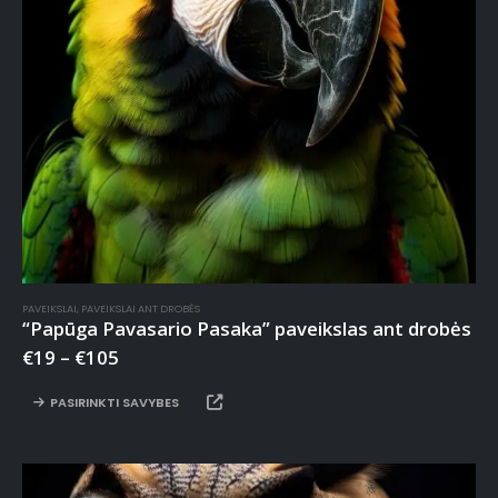
PAVEIKSLAI
,
PAVEIKSLAI ANT DROBĖS
“Papūga Pavasario Pasaka” paveikslas ant drobės
€
19
–
€
105
PASIRINKTI SAVYBES