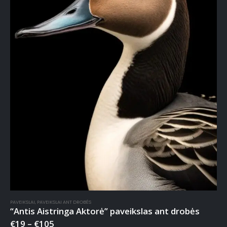
PAVEIKSLAI
,
PAVEIKSLAI ANT DROBĖS
“Antis Aistringa Aktorė” paveikslas ant drobės
€
19
–
€
105