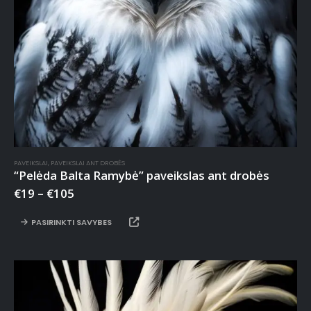
PAVEIKSLAI
,
PAVEIKSLAI ANT DROBĖS
“Pelėda Balta Ramybė” paveikslas ant drobės
€
19
–
€
105
PASIRINKTI SAVYBES