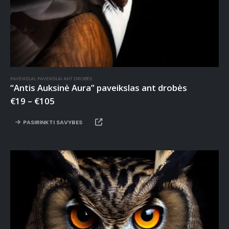
PAVEIKSLAI
,
PAVEIKSLAI ANT DROBĖS
“Antis Auksinė Aura” paveikslas ant drobės
€
19
–
€
105
PASIRINKTI SAVYBES