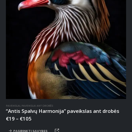
PAVEIKSLAI
,
PAVEIKSLAI ANT DROBĖS
“Antis Spalvų Harmonija” paveikslas ant drobės
€
19
–
€
105
PASIRINKTI SAVYBES