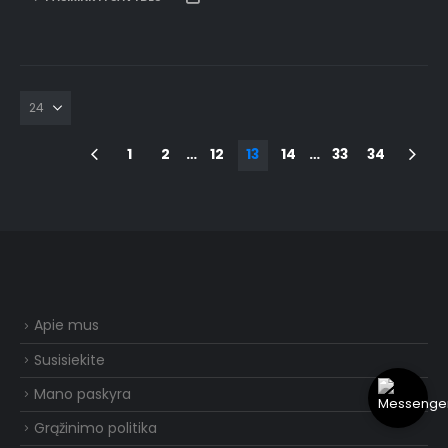
1
2
…
12
13
14
…
33
34
Apie mus
Susisiekite
Mano paskyra
Grąžinimo politika