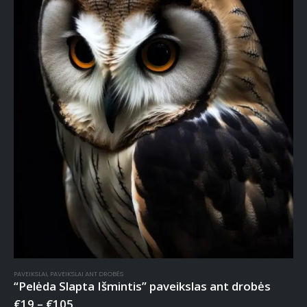
PAVEIKSLAI
,
PAVEIKSLAI ANT DROBĖS
“Pelėda Slapta Išmintis” paveikslas ant drobės
€
19
–
€
105