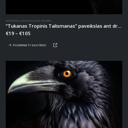
PAVEIKSLAI
,
PAVEIKSLAI ANT DROBĖS
“Tukanas Tropinis Talismanas” paveikslas ant drobės
€
19
–
€
105
PASIRINKTI SAVYBES