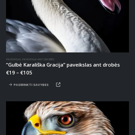
PAVEIKSLAI
,
PAVEIKSLAI ANT DROBĖS
“Gulbė Karališka Gracija” paveikslas ant drobės
€
19
–
€
105
PASIRINKTI SAVYBES