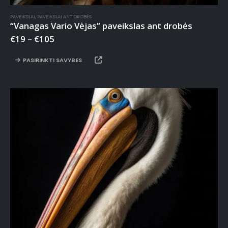
PAVEIKSLAI
,
PAVEIKSLAI ANT DROBĖS
“Vanagas Vario Vėjas” paveikslas ant drobės
€
19
–
€
105
PASIRINKTI SAVYBES