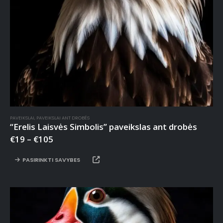
PAVEIKSLAI
,
PAVEIKSLAI ANT DROBĖS
“Erelis Laisvės Simbolis” paveikslas ant drobės
€
19
–
€
105
PASIRINKTI SAVYBES