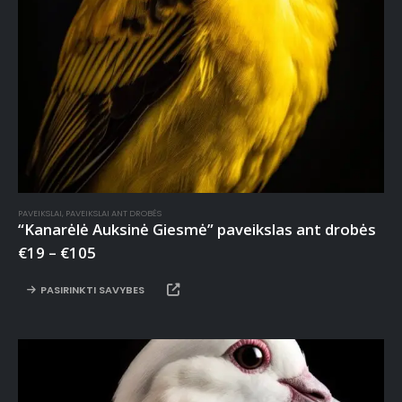
PAVEIKSLAI
,
PAVEIKSLAI ANT DROBĖS
“Kanarėlė Auksinė Giesmė” paveikslas ant drobės
€
19
–
€
105
PASIRINKTI SAVYBES