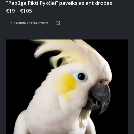
“Papūga Pikti Pykčiai” paveikslas ant drobės
€
19
–
€
105
PASIRINKTI SAVYBES