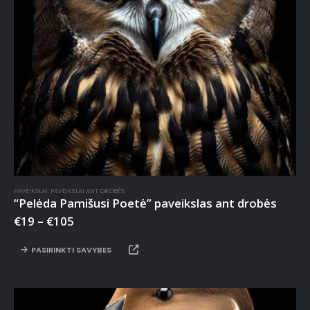
PAVEIKSLAI
,
PAVEIKSLAI ANT DROBĖS
“Pelėda Pamišusi Poetė” paveikslas ant drobės
€
19
–
€
105
PASIRINKTI SAVYBES