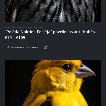
PAVEIKSLAI
,
PAVEIKSLAI ANT DROBĖS
“Pelėda Nakties Teisėja” paveikslas ant drobės
€
19
–
€
105
PASIRINKTI SAVYBES