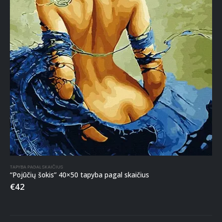
TAPYBA PAGAL SKAIČIUS
“Pojūčių šokis” 40×50 tapyba pagal skaičius
€
42