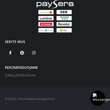
SEKITE MUS
REKOMENDUOJAME
Žaislų parduotuvė
© 2022. Visos teisės saugomos.