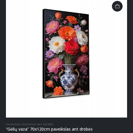
PAVEIKSLAI
,
PAVEIKSLAI ANT DROBĖS
“Gėlių vaza” 70x120cm paveikslas ant drobės