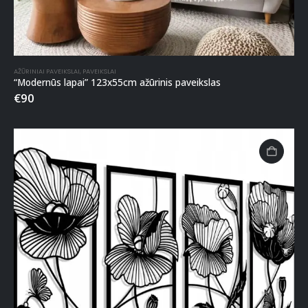
AŽŪRINIAI PAVEIKSLAI
,
PAVEIKSLAI
“Modernūs lapai” 123x55cm ažūrinis paveikslas
€
90