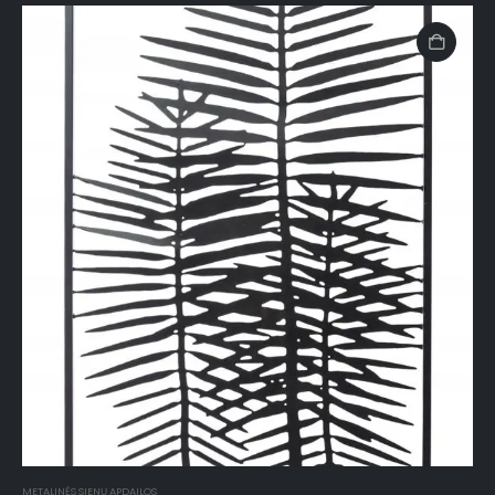
METALINĖS SIENŲ APDAILOS