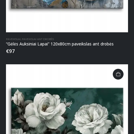
PAVEIKSLAI
,
PAVEIKSLAI ANT DROBĖS
“Gėlės Auksiniai Lapai” 120x80cm paveikslas ant drobės
€
97