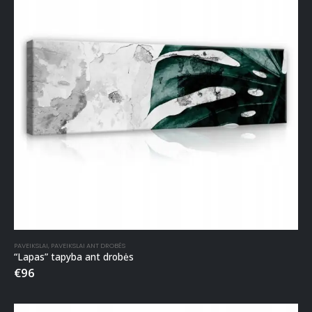
PAVEIKSLAI
,
PAVEIKSLAI ANT DROBĖS
“Lapas” tapyba ant drobės
€
96