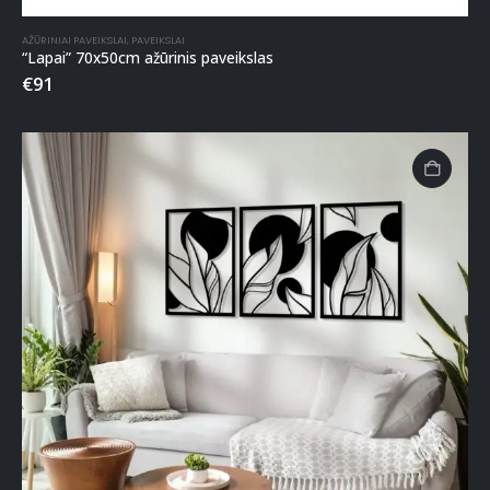
AŽŪRINIAI PAVEIKSLAI
,
PAVEIKSLAI
“Lapai” 70x50cm ažūrinis paveikslas
€
91