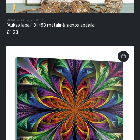
METALINĖS SIENŲ APDAILOS
“Aukso lapai” 81×53 metalinė sienos apdaila
€
123