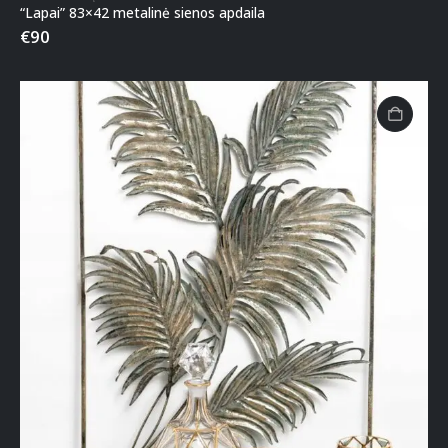
“Lapai” 83×42 metalinė sienos apdaila
€
90