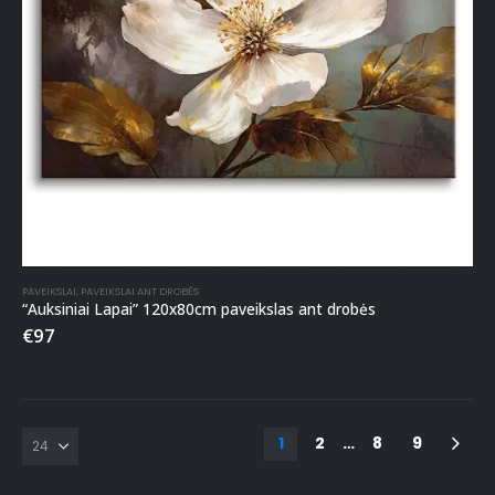
PAVEIKSLAI
,
PAVEIKSLAI ANT DROBĖS
“Auksiniai Lapai” 120x80cm paveikslas ant drobės
€
97
1
2
…
8
9