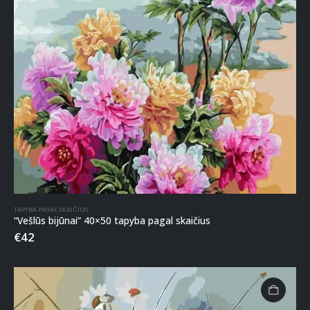
TAPYBA PAGAL SKAIČIUS
“Vešlūs bijūnai” 40×50 tapyba pagal skaičius
€
42