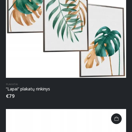
PLAKATAI
“Lapai” plakatų rinkinys
€
79