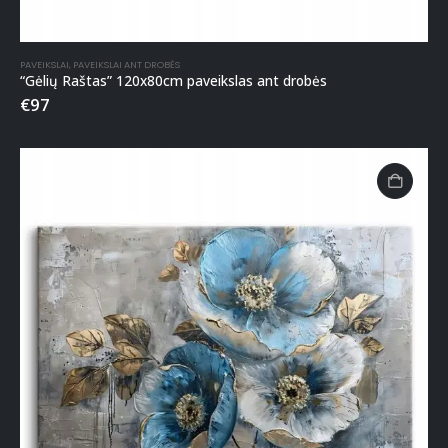
PAVEIKSLAI
,
PAVEIKSLAI ANT DROBĖS
“Gėlių Raštas” 120x80cm paveikslas ant drobės
€
97