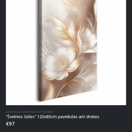
PAVEIKSLAI
,
PAVEIKSLAI ANT DROBĖS
“Švelnios Gėlės” 120x80cm paveikslas ant drobės
€
97