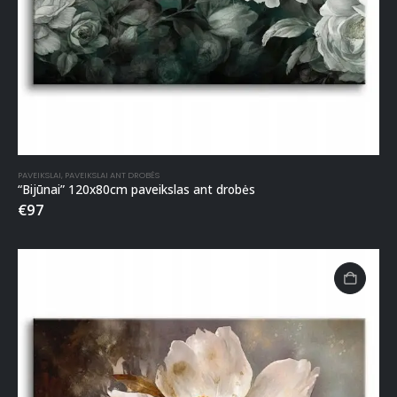
PAVEIKSLAI
,
PAVEIKSLAI ANT DROBĖS
“Bijūnai” 120x80cm paveikslas ant drobės
€
97