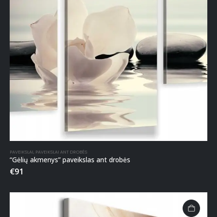
PAVEIKSLAI
,
PAVEIKSLAI ANT DROBĖS
“Gėlių akmenys” paveikslas ant drobės
€
91