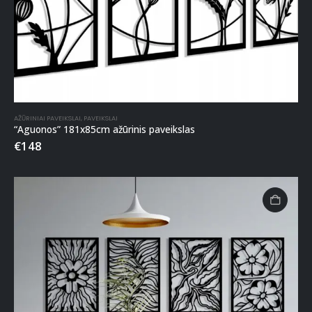
AŽŪRINIAI PAVEIKSLAI
,
PAVEIKSLAI
“Aguonos” 181x85cm ažūrinis paveikslas
€
148