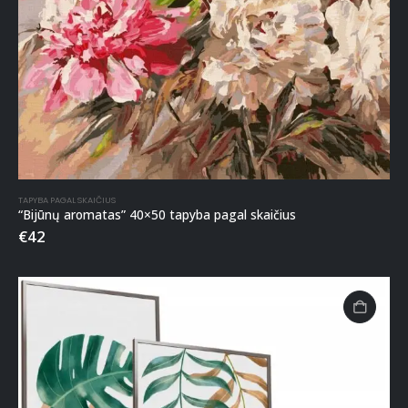
TAPYBA PAGAL SKAIČIUS
“Bijūnų aromatas” 40×50 tapyba pagal skaičius
€
42