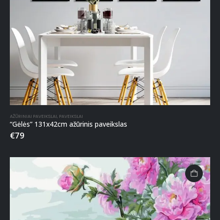
AŽŪRINIAI PAVEIKSLAI
,
PAVEIKSLAI
“Gėlės” 131x42cm ažūrinis paveikslas
€
79