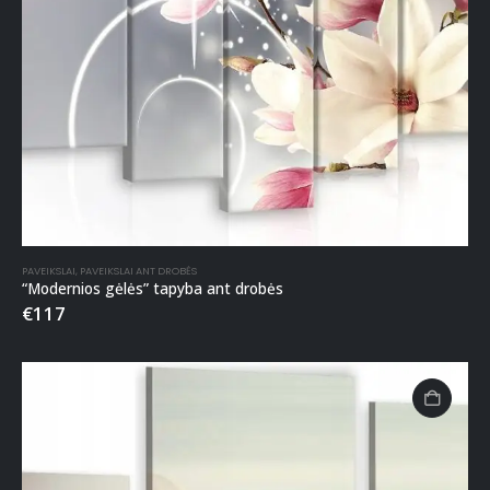
PAVEIKSLAI
,
PAVEIKSLAI ANT DROBĖS
“Modernios gėlės” tapyba ant drobės
€
117