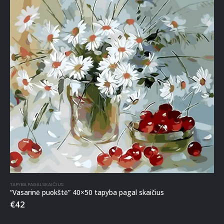
TAPYBA PAGAL SKAIČIUS
“Vasarinė puokštė” 40×50 tapyba pagal skaičius
€
42