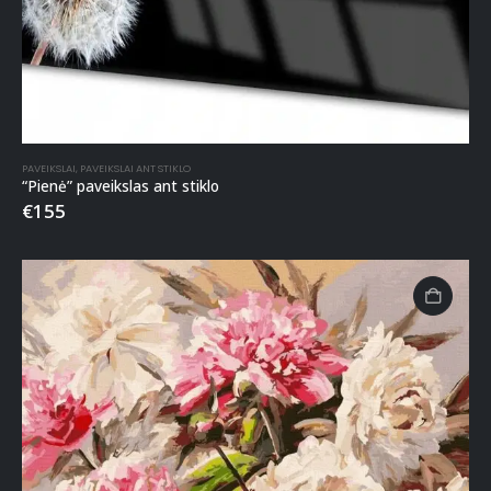
PAVEIKSLAI
,
PAVEIKSLAI ANT STIKLO
“Pienė” paveikslas ant stiklo
€
155