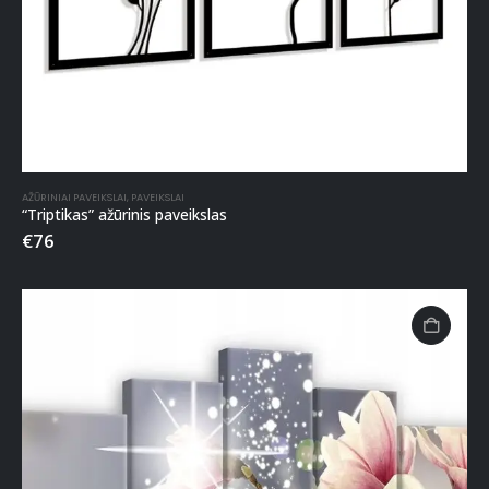
AŽŪRINIAI PAVEIKSLAI
,
PAVEIKSLAI
“Triptikas” ažūrinis paveikslas
€
76