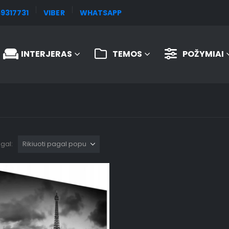
9317731
VIBER
WHATSAPP
INTERJERAS
TEMOS
POŽYMIAI
agal: