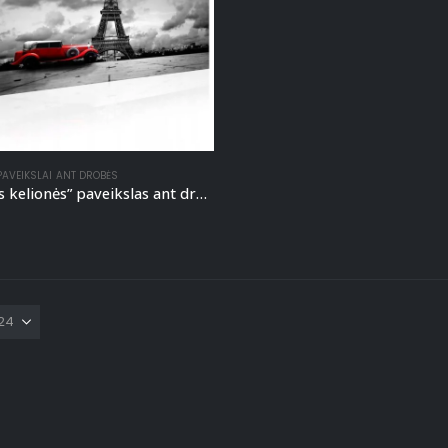
PAVEIKSLAI ANT DROBĖS
“Paryžiaus kelionės” paveikslas ant drobės