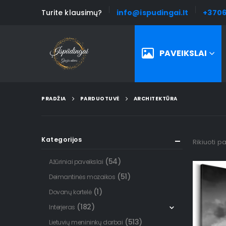
Turite klausimų?
info@ispudingai.lt
+3706
PAVEIKSLAI
PRADŽIA
PARDUOTUVĖ
ARCHITEKTŪRA
Kategorijos
Rikiuoti p
(54)
Ažūriniai paveikslai
(51)
Deimantinės mozaikos
(1)
Dovanų kortelė
(182)
Interjeras
(513)
Lietuvių menininkų darbai