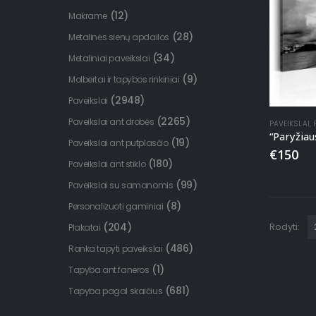
(12)
Makrame
(28)
Metalinės sienų apdailos
(34)
Metaliniai paveikslai
(9)
Molbertai ir tapybos rinkiniai
(2948)
Paveikslai
(2265)
Paveikslai ant drobės
PAVEIKSLAI
,
(19)
Paveikslai ant putplasčio
€
150
(180)
Paveikslai ant stiklo
(99)
Paveikslai su samanomis
(8)
Personalizuoti gaminiai
(204)
Rodyti:
Plakatai
(486)
Ranka tapyti paveikslai
(1)
Tapyba ant faneros
(681)
Tapyba pagal skaičius