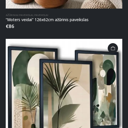
AŽŪRINIAI PAVEIKSLAI
,
PAVEIKSLAI
“Moters veidai” 126x62cm ažūrinis paveikslas
€
86