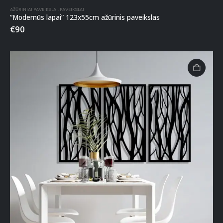
AŽŪRINIAI PAVEIKSLAI
,
PAVEIKSLAI
“Modernūs lapai” 123x55cm ažūrinis paveikslas
€
90