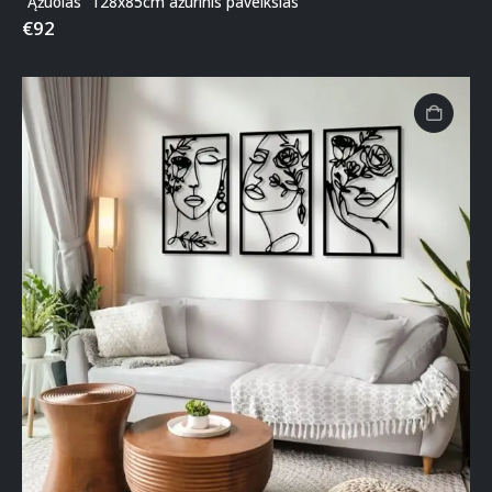
“Ąžuolas” 128x85cm ažūrinis paveikslas
€
92