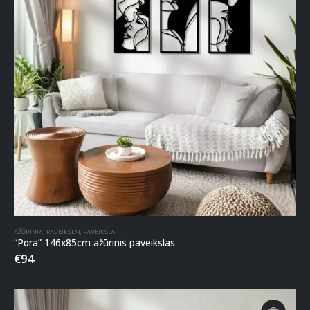
AŽŪRINIAI PAVEIKSLAI
,
PAVEIKSLAI
“Pora” 146x85cm ažūrinis paveikslas
€
94