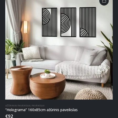
AŽŪRINIAI PAVEIKSLAI
,
PAVEIKSLAI
“Holograma” 160x85cm ažūrinis paveikslas
€
92