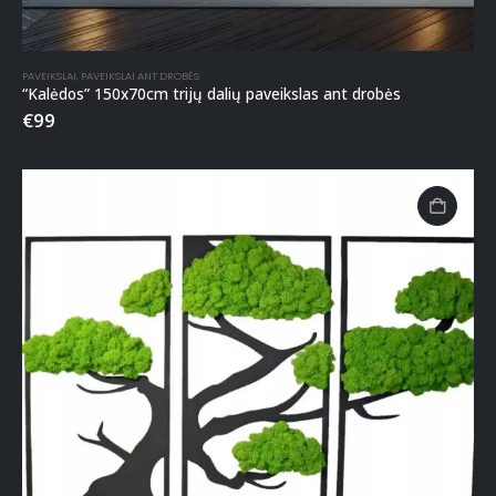
PAVEIKSLAI
,
PAVEIKSLAI ANT DROBĖS
“Kalėdos” 150x70cm trijų dalių paveikslas ant drobės
€
99