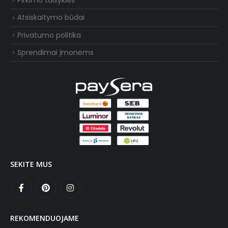
Pirkimo taisyklės
Atsiskaitymo būdai
Privatumo politika
Sprendimai įmonėms
SEKITE MUS
REKOMENDUOJAME