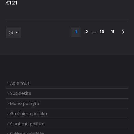
€
121
1
2
…
10
11
Apie mus
Susisiekite
Mano paskyra
Grąžinimo politika
Siuntimo politika