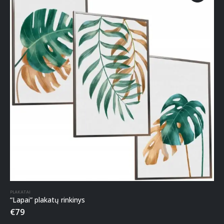
PLAKATAI
“Lapai” plakatų rinkinys
€
79