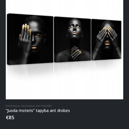
PAVEIKSLAI
,
PAVEIKSLAI ANT DROBĖS
“Juoda moteris” tapyba ant drobės
€
85