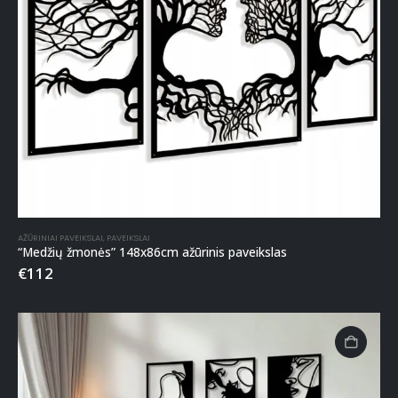
AŽŪRINIAI PAVEIKSLAI
,
PAVEIKSLAI
“Medžių žmonės” 148x86cm ažūrinis paveikslas
€
112