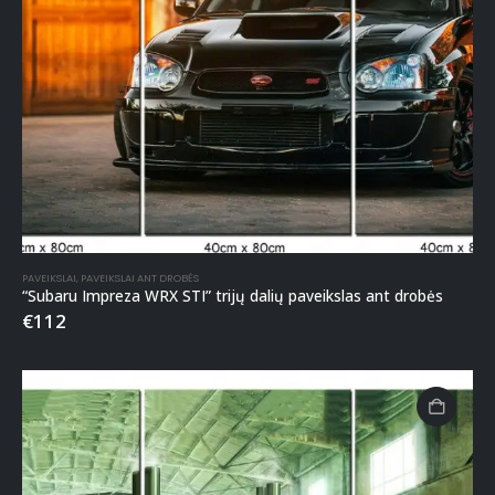
PAVEIKSLAI
,
PAVEIKSLAI ANT DROBĖS
“Subaru Impreza WRX STI” trijų dalių paveikslas ant drobės
€
112