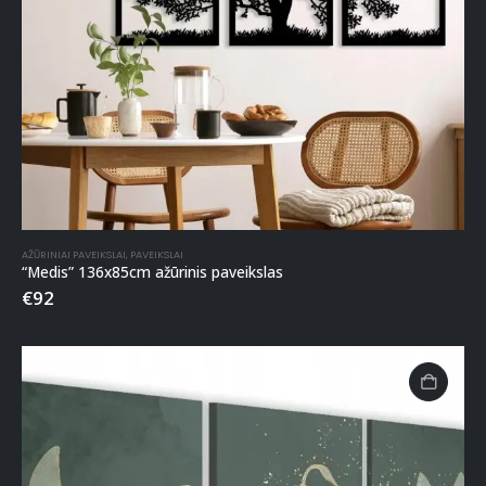
AŽŪRINIAI PAVEIKSLAI
,
PAVEIKSLAI
“Medis” 136x85cm ažūrinis paveikslas
€
92