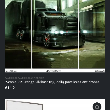
PAVEIKSLAI
,
PAVEIKSLAI ANT DROBĖS
“Scania PRT-range vilkikas” trijų dalių paveikslas ant drobės
€
112