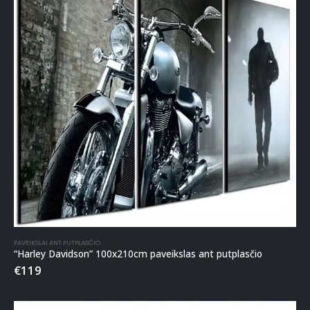
PAVEIKSLAI ANT PUTPLASČIO
“Harley Davidson” 100x210cm paveikslas ant putplasčio
€
119