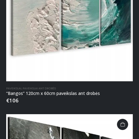
PAVEIKSLAI
,
PAVEIKSLAI ANT DROBĖS
“Bangos” 120cm x 60cm paveikslas ant drobės
€
106