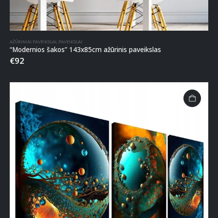
AŽŪRINIAI PAVEIKSLAI
,
PAVEIKSLAI
“Modernios šakos” 143x85cm ažūrinis paveikslas
€
92