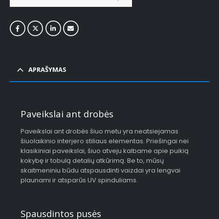
APRAŠYMAS
Paveikslai ant drobės
Paveikslai ant drobės šiuo metu yra neatsiejamas
šiuolaikinio interjero stiliaus elementas. Priešingai nei
klasikiniai paveikslai, šiuo atveju kalbame apie puikią
kokybę ir tobulą detalių atkūrimą. Be to, mūsų
skaitmeniniu būdu atspausdinti vaizdai yra lengvai
plaunami ir atsparūs UV spinduliams.
Spausdintos pusės