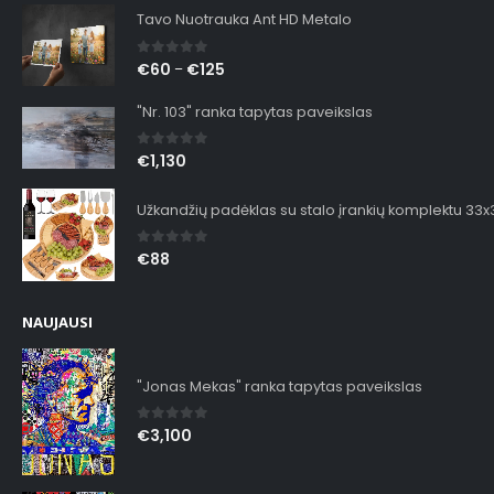
Tavo Nuotrauka Ant HD Metalo
0
out of 5
€
60
€
125
–
"Nr. 103" ranka tapytas paveikslas
0
out of 5
€
1,130
Užkandžių padėklas su stalo įrankių komplektu 33
0
out of 5
€
88
NAUJAUSI
"Jonas Mekas" ranka tapytas paveikslas
0
out of 5
€
3,100