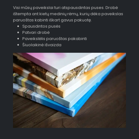
Visi mūsų paveikslai turi atspausdintas puses. Drobė
ištempta ant kietų medinių rėmų, kurių dėka paveikslas
paruoštas kabinti iškart gavus pakuotę.
Spausdintos pusės
Patvari drobė
Paveikslėlis paruoštas pakabinti
Šiuolaikinė išvaizda