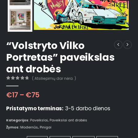
“Volstryto Vilko
Portretas” paveikslas
ant drobės
( Atsiliepimų dar nėra. )
0
out of 5
€
17
–
€
75
Pristatymo terminas:
3-5 darbo dienos
Kategorijos:
Paveikslai
,
Paveikslai ant drobės
Žymos:
Modernūs
,
Pinigai