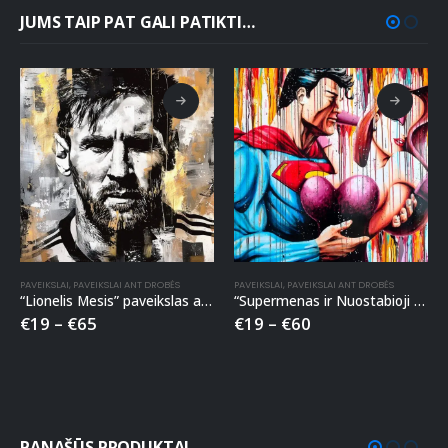
JUMS TAIP PAT GALI PATIKTI…
PAVEIKSLAI
,
PAVEIKSLAI ANT DROBĖS
PAVEIKSLAI
,
PAVEIKSLAI ANT DROBĖS
“Lionelis Mesis” paveikslas ant drobės
“Supermenas ir Nuostabioji Moteris” paveikslas ant drobės
€
19
–
€
65
€
19
–
€
60
PANAŠŪS PRODUKTAI