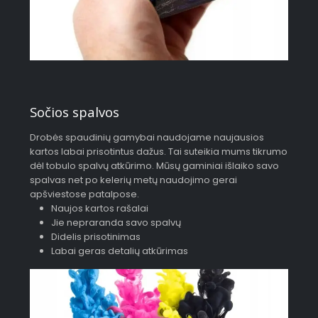
Sočios spalvos
Drobės spaudinių gamybai naudojame naujausios
kartos labai prisotintus dažus. Tai suteikia mums tikrumo
dėl tobulo spalvų atkūrimo. Mūsų gaminiai išlaiko savo
spalvas net po kelerių metų naudojimo gerai
apšviestose patalpose.
Naujos kartos rašalai
Jie nepraranda savo spalvų
Didelis prisotinimas
Labai geras detalių atkūrimas