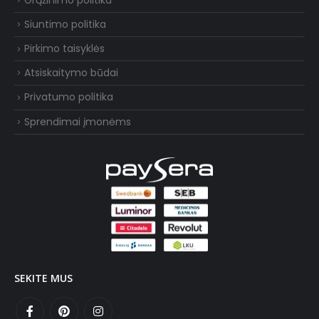
Siuntimo politika
Pirkimo taisyklės
Atsiskaitymo būdai
Privatumo politika
Sprendimai įmonėms
SEKITE MUS