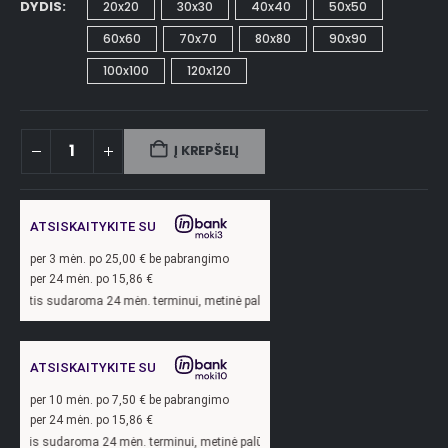
DYDIS
20x20
30x30
40x40
50x50
60x60
70x70
80x80
90x90
100x100
120x120
Į KREPŠELĮ
ATSISKAITYKITE SU
per
3
mėn. po
25,00
€ be pabrangimo
per 24 mėn. po
15,86
€
oma 24 mėn. terminui, metinė palūkanų norma –
13,9
%, sutarties sudarymo mokest
ATSISKAITYKITE SU
per
10
mėn. po
7,50
€ be pabrangimo
per 24 mėn. po
15,86
€
ma 24 mėn. terminui, metinė palūkanų norma –
13,9
%, sutarties sudarymo mokesti