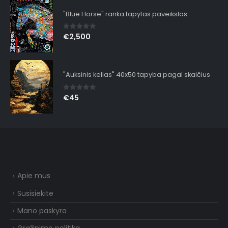
"Blue Horse" ranka tapytas paveikslas
0
out of 5
€
2,500
"Auksinis kelias" 40x50 tapyba pagal skaičius
0
out of 5
€
45
Apie mus
Susisiekite
Mano paskyra
Grąžinimo politika