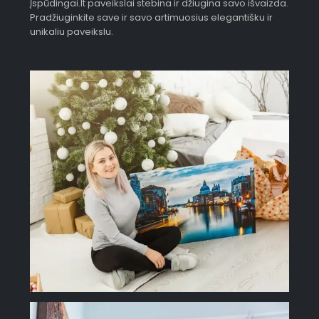
Įspūdingai.lt paveikslai stebina ir džiugina savo išvaizda.
Pradžiuginkite save ir savo artimuosius elegantišku ir
unikaliu paveikslu.