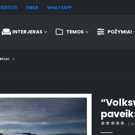
9317731
VIBER
WHATSAPP
INTERJERAS
TEMOS
POŽYMIAI
KSLAI
“Volks
paveik
( A
0
out of 5