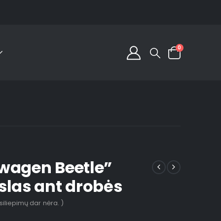
0
wagen Beetle”
slas ant drobės
tsiliepimų dar nėra. )