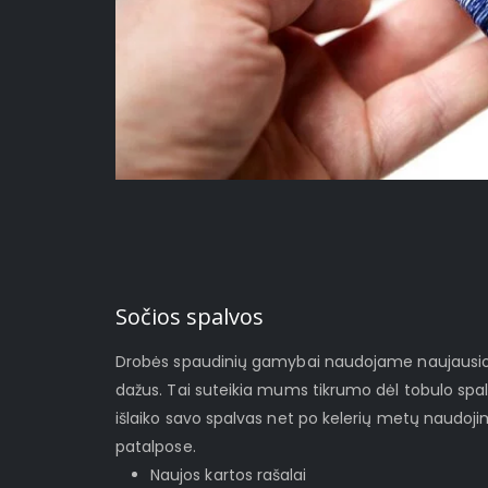
Sočios spalvos
Drobės spaudinių gamybai naudojame naujausios 
dažus. Tai suteikia mums tikrumo dėl tobulo spa
išlaiko savo spalvas net po kelerių metų naudoj
patalpose.
Naujos kartos rašalai