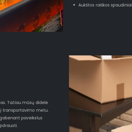
Aukštos raiškos spaudiniai
ktas. Tačiau mūsų didelė
nį transportavimo metu.
d gabenant paveikslus
pdrausti.