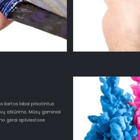
kartos labai prisotintus
lvų atkūrimo. Mūsų gaminiai
imo gerai apšviestose