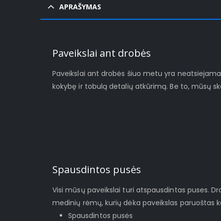
APRAŠYMAS
Paveikslai ant drobės
Paveikslai ant drobės šiuo metu yra neatsiejamas š
kokybę ir tobulą detalių atkūrimą. Be to, mūsų s
Spausdintos pusės
Visi mūsų paveikslai turi atspausdintas puses. D
medinių rėmų, kurių dėka paveikslas paruoštas ka
Spausdintos pusės