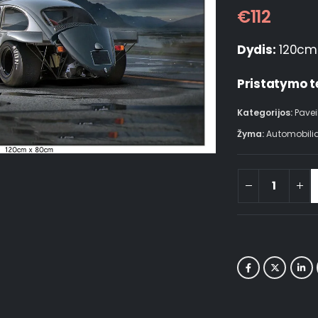
€
112
Dydis:
120cm
Pristatymo t
Kategorijos:
Pavei
Žyma:
Automobilia