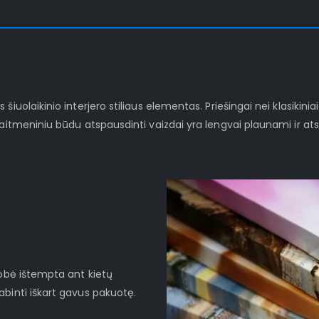
iuolaikinio interjero stiliaus elementas. Priešingai nei klasikinia
kaitmeniniu būdu atspausdinti vaizdai yra lengvai plaunami ir at
robė ištempta ant kietų
binti iškart gavus pakuotę.