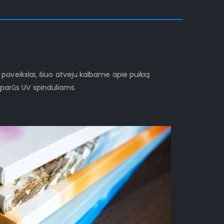
i paveikslai, šiuo atveju kalbame apie puikią
sparūs UV spinduliams.