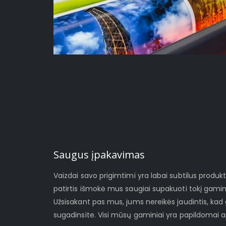
Saugus įpakavimas
Vaizdai savo prigimtimi yra labai subtilus produ
patirtis išmokė mus saugiai supakuoti tokį gami
Užsisakant pas mus, jums nereikės jaudintis, ka
sugadinsite. Visi mūsų gaminiai yra papildomai a