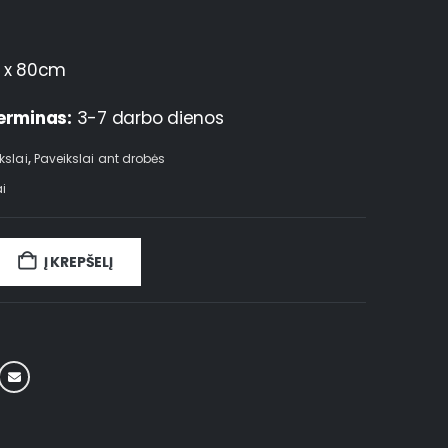
 x 80cm
erminas:
3-7 darbo dienos
kslai
,
Paveikslai ant drobės
i
Į KREPŠELĮ