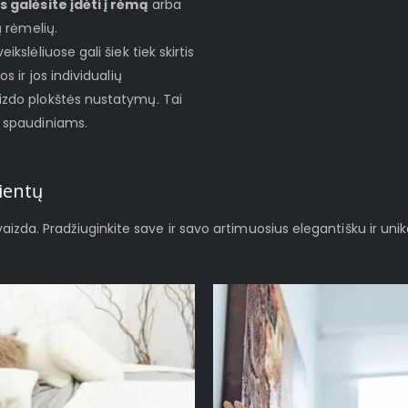
s galėsite įdėti į rėmą
arba
ų rėmelių.
ikslėliuose gali šiek tiek skirtis
s ir jos individualių
izdo plokštės nustatymų. Tai
s spaudiniams.
ientų
švaizda. Pradžiuginkite save ir savo artimuosius elegantišku ir unik