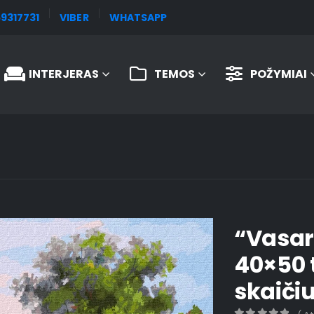
9317731
VIBER
WHATSAPP
INTERJERAS
TEMOS
POŽYMIAI
“Vasar
40×50 
skaiči