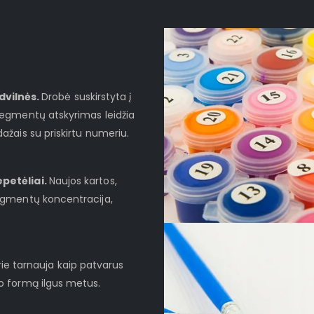
dvilnės.
Drobė suskirstyta į
 segmentų atskyrimas leidžia
dažais su priskirtu numeriu.
epetėliai.
Naujos kartos,
pigmentų koncentracija,
.
rie tarnauja kaip patvarus
lo formą ilgus metus.