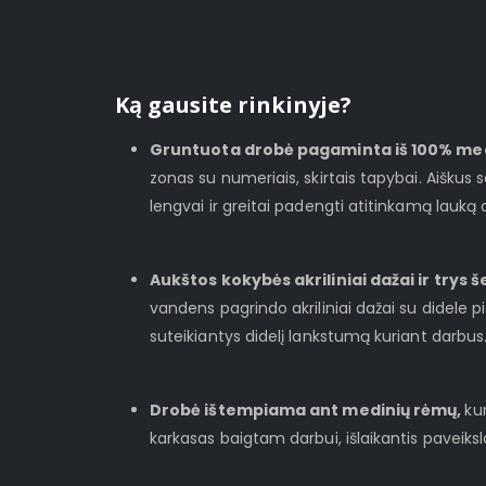
Ką gausite rinkinyje?
Gruntuota drobė pagaminta iš 100% me
zonas su numeriais, skirtais tapybai. Aiškus
lengvai ir greitai padengti atitinkamą lauką 
Aukštos kokybės akriliniai dažai ir trys š
vandens pagrindo akriliniai dažai su didele 
suteikiantys didelį lankstumą kuriant darbus
Drobė ištempiama ant medinių rėmų,
ku
karkasas baigtam darbui, išlaikantis paveiks