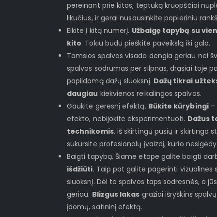
pereinant prie kitos, teptuką kruopščiai nup
likučius, ir gerai nusausinkite popieriniu rank
Eikite į kitą numerį.
Užbaigę tapybą su vien
kito
. Tokiu būdu pieškite paveikslą iki galo.
Tamsios spalvos visada dengia geriau nei švi
spalvos sodrumas per silpnas, drąsiai toje pa
papildomą dažų sluoksnį.
Dažų tikrai užtek
daugiau
kiekvienos reikalingos spalvos.
Gaukite geresnį efektą.
Būkite kūrybingi
– 
efekto, nebijokite eksperimentuoti.
Dažus t
technikomis
, iš skirtingų pusių ir skirtingo 
sukursite profesionalų įvaizdį, kurio nesigėd
Baigti tapybą. Šiame etape galite baigti dar
išdžiūti
. Taip pat galite pagerinti vizualin
sluoksnį. Dėl to spalvos taps sodresnės, o jū
geriau.
Blizgus lakas
gražiai išryškins spalvų
įdomų, satininį efektą.