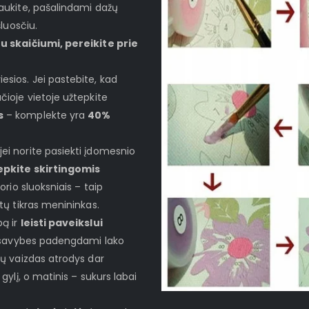
laukite, pašalindami dažų
šluosčiu.
u skaičiumi, pereikite prie
esios. Jei pastebite, kad
čioje vietoje užtepkite
s
– komplekte yra
40%
jei norite pasiekti įdomesnio
epkite skirtingomis
storio sluoksniais – taip
ytų tikras menininkas.
bą ir
leisti paveikslui
es savybes padengdami lako
sų vaizdas atrodys dar
 gylį, o matinis – sukurs labai