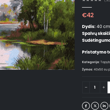
( A
0
out of 5
€
42
Dydis:
40 cm
Spalvų skaič
Sudėtingumo 
Pristatymo t
Kategorija:
Tapyb
Žymos:
40x50 su 