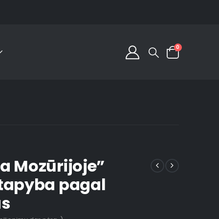
0
a Mozūrijoje”
tapyba pagal
us