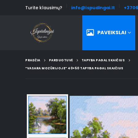
Turite klausimų?
info@ispudingai.lt
+3706
PAVEIKSLAI
PRADŽIA
PARDUOTUVĖ
TAPYBA PAGAL SKAIČIUS
“VASARA MOZŪRIJOJE” 40×50 TAPYBA PAGAL SKAIČIUS