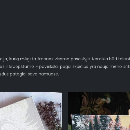
ja, kurią mėgsta žmonės visame pasaulyje. Nereikia būti talenti
ės ir kruopštumo – paveikslai pagal skaičius yra nauja meno sriti
vaizdus patogiai savo namuose.