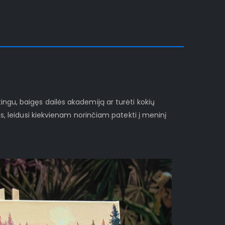
ngu, baigęs dailės akademiją ar turėti kokių
s, leidusi kiekvienam norinčiam patekti į meninį