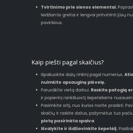
Tvirtinimo prie sienos elementai.
Paprast
leidžiantis greitai ir lengvai pritvirtinti jūs
paviršiaus.
Kaip piešti pagal skaičius?
Išpakuokite dažų rinkinį pagal numerius.
Ati
nuimkite apsauginę plėvelę.
Paruoškite vietą darbui.
Raskite patogią e
ir popierinį rankšluostį šepetėliams nusausint
Pasirinkite sritį, nuo kurios norite pradėti. Pa
skaičių ir raskite dažus, pažymėtus tuo pač
plotą pasirinkta spalva
.
Išvalykite ir išdžiovinkite šepetėlį.
Pasibai