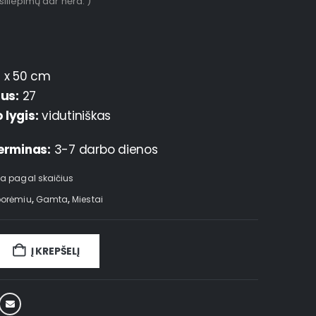
tsiliepimų dar nėra. )
 x 50 cm
ius:
27
lygis:
vidutiniškas
erminas:
3-7 darbo dienos
a pagal skaičius
porėmiu
,
Gamta
,
Miestai
Į KREPŠELĮ