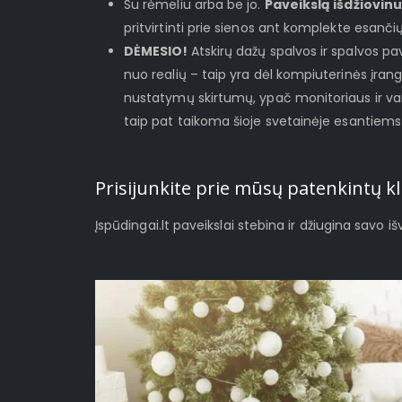
Su rėmeliu arba be jo.
Paveikslą išdžiovinu
pritvirtinti prie sienos ant komplekte esanči
DĖMESIO!
Atskirų dažų spalvos ir spalvos pave
nuo realių – taip yra dėl kompiuterinės įrango
nustatymų skirtumų, ypač monitoriaus ir va
taip pat taikoma šioje svetainėje esantiem
Prisijunkite prie mūsų patenkintų kl
Įspūdingai.lt paveikslai stebina ir džiugina savo i