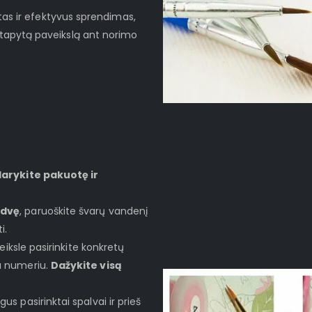
as ir efektyvus sprendimas,
ų nutapytą paveikslą ant norimo
darykite pakuotę ir
rdvę
, paruoškite švarų vandenį
i.
veiksle pasirinkite konkretų
iu numeriu.
Dažykite visą
gus pasirinktai spalvai ir prieš