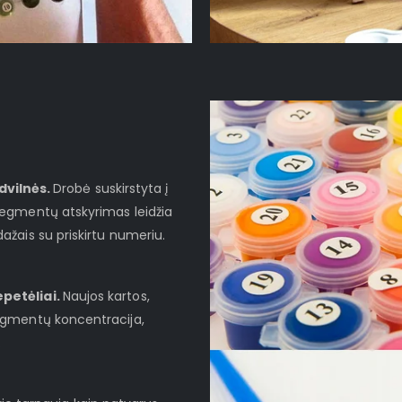
dvilnės.
Drobė suskirstyta į
 segmentų atskyrimas leidžia
dažais su priskirtu numeriu.
epetėliai.
Naujos kartos,
pigmentų koncentracija,
.