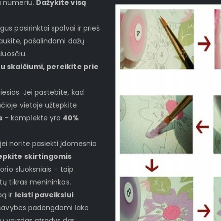
iu numeriu.
Dažykite visą
gus pasirinktai spalvai ir prieš
laukite, pašalindami dažų
šluosčiu.
u skaičiumi, pereikite prie
esios. Jei pastebite, kad
čioje vietoje užtepkite
s
– komplekte yra
40%
jei norite pasiekti įdomesnio
epkite skirtingomis
storio sluoksniais – taip
ytų tikras menininkas.
bą ir
leisti paveikslui
es savybes padengdami lako
sų vaizdas atrodys dar