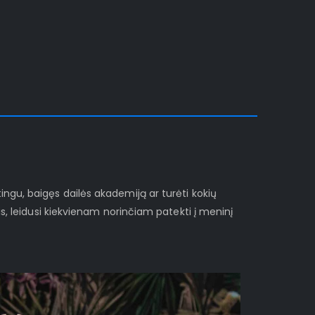
ngu, baigęs dailės akademiją ar turėti kokių
s, leidusi kiekvienam norinčiam patekti į meninį