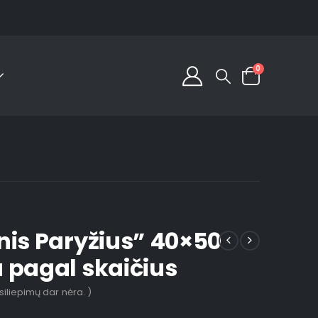
0
nis Paryžius” 40×50
 pagal skaičius
tsiliepimų dar nėra. )