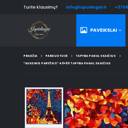
Turite klausimų?
info@ispudingai.lt
+3706
PAVEIKSLAI
PRADŽIA
PARDUOTUVĖ
TAPYBA PAGAL SKAIČIUS
“AUKSINIS PARYŽIUS” 40×50 TAPYBA PAGAL SKAIČIUS