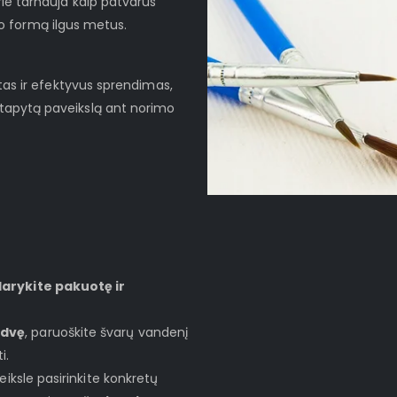
rie tarnauja kaip patvarus
lo formą ilgus metus.
as ir efektyvus sprendimas,
ų nutapytą paveikslą ant norimo
darykite pakuotę ir
rdvę
, paruoškite švarų vandenį
i.
veiksle pasirinkite konkretų