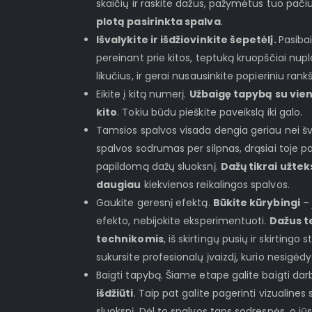
skaičių ir raskite dažus, pažymėtus tuo pač
plotą pasirinkta spalva
.
Išvalykite ir išdžiovinkite šepetėlį.
Pasibai
pereinant prie kitos, teptuką kruopščiai nup
likučius, ir gerai nusausinkite popieriniu rank
Eikite į kitą numerį.
Užbaigę tapybą su vien
kito
. Tokiu būdu pieškite paveikslą iki galo.
Tamsios spalvos visada dengia geriau nei švi
spalvos sodrumas per silpnas, drąsiai toje pa
papildomą dažų sluoksnį.
Dažų tikrai užtek
daugiau
kiekvienos reikalingos spalvos.
Gaukite geresnį efektą.
Būkite kūrybingi
– 
efekto, nebijokite eksperimentuoti.
Dažus t
technikomis
, iš skirtingų pusių ir skirtingo 
sukursite profesionalų įvaizdį, kurio nesigėd
Baigti tapybą. Šiame etape galite baigti dar
išdžiūti
. Taip pat galite pagerinti vizualin
sluoksnį. Dėl to spalvos taps sodresnės, o jū