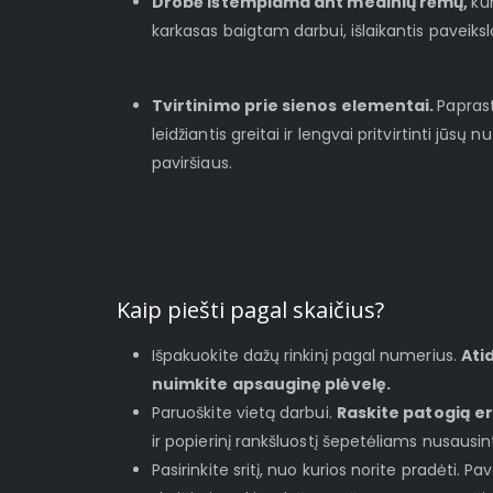
Drobė ištempiama ant medinių rėmų,
ku
karkasas baigtam darbui, išlaikantis paveiks
Tvirtinimo prie sienos elementai.
Paprast
leidžiantis greitai ir lengvai pritvirtinti jūs
paviršiaus.
Kaip piešti pagal skaičius?
Išpakuokite dažų rinkinį pagal numerius.
Ati
nuimkite apsauginę plėvelę.
Paruoškite vietą darbui.
Raskite patogią e
ir popierinį rankšluostį šepetėliams nusausint
Pasirinkite sritį, nuo kurios norite pradėti. Pa