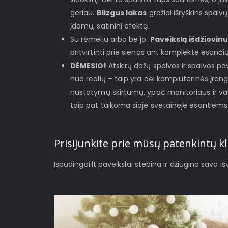
geriau.
Blizgus lakas
gražiai išryškins spalvų
įdomų, satininį efektą.
Su rėmeliu arba be jo.
Paveikslą išdžiovinu
pritvirtinti prie sienos ant komplekte esanči
DĖMESIO!
Atskirų dažų spalvos ir spalvos pave
nuo realių – taip yra dėl kompiuterinės įrango
nustatymų skirtumų, ypač monitoriaus ir va
taip pat taikoma šioje svetainėje esantiem
Prisijunkite prie mūsų patenkintų kl
Įspūdingai.lt paveikslai stebina ir džiugina savo i