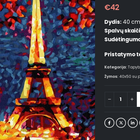
€
42
Dydis:
40 cm
Spalvų skaič
Sudėtingumo 
Pristatymo t
Kategorija:
Tapyb
Žymos:
40x50 su 