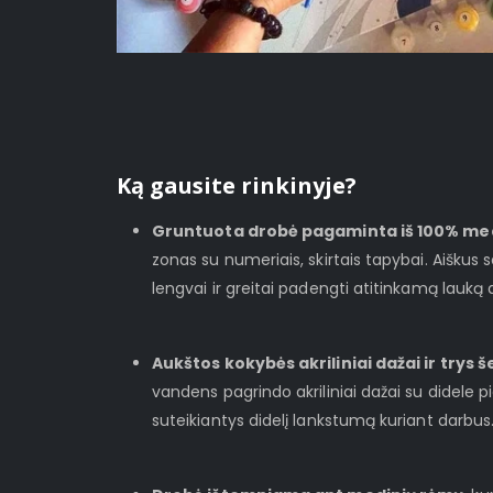
Ką gausite rinkinyje?
Gruntuota drobė pagaminta iš 100% me
zonas su numeriais, skirtais tapybai. Aiškus
lengvai ir greitai padengti atitinkamą lauką 
Aukštos kokybės akriliniai dažai ir trys š
vandens pagrindo akriliniai dažai su didele 
suteikiantys didelį lankstumą kuriant darbus