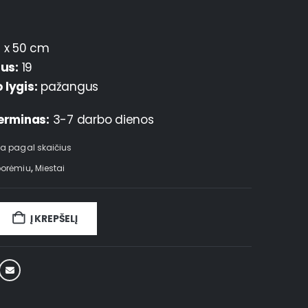
 x 50 cm
ius:
19
lygis:
pažangus
erminas:
3-7 darbo dienos
a pagal skaičius
porėmiu
,
Miestai
Į KREPŠELĮ