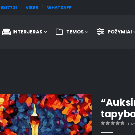
9317731
VIBER
WHATSAPP
INTERJERAS
TEMOS
POŽYMIAI
“Auksi
tapyba
( A
0
out of 5