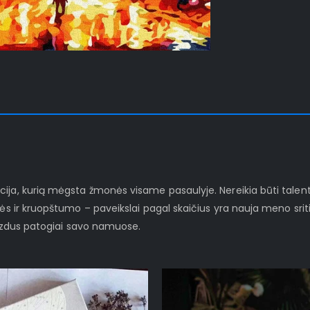
ja, kurią mėgsta žmonės visame pasaulyje. Nereikia būti talenti
ės ir kruopštumo – paveikslai pagal skaičius yra nauja meno sriti
vaizdus patogiai savo namuose.