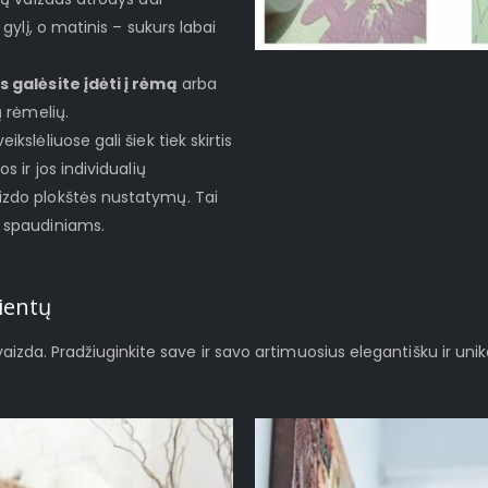
 gylį, o matinis – sukurs labai
s galėsite įdėti į rėmą
arba
ų rėmelių.
ikslėliuose gali šiek tiek skirtis
s ir jos individualių
izdo plokštės nustatymų. Tai
s spaudiniams.
ientų
švaizda. Pradžiuginkite save ir savo artimuosius elegantišku ir unik