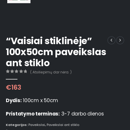
“Vaisiai stiklinėje”
100x50cm paveikslas
ant stiklo
( Atsiliepimų dar nėra. )
0
out of 5
€
163
Dydis:
100cm x 50cm
Pristatymo terminas:
3-7 darbo dienos
Kategorijos:
Paveikslai
,
Paveikslai ant stiklo