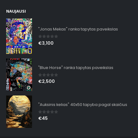
NAUJAUSI
"Jonas Mekas" ranka tapytas paveikslas
0
out of 5
€
3,100
"Blue Horse" ranka tapytas paveikslas
0
out of 5
€
2,500
"Auksinis kelias" 40x50 tapyba pagal skaičius
0
out of 5
€
45