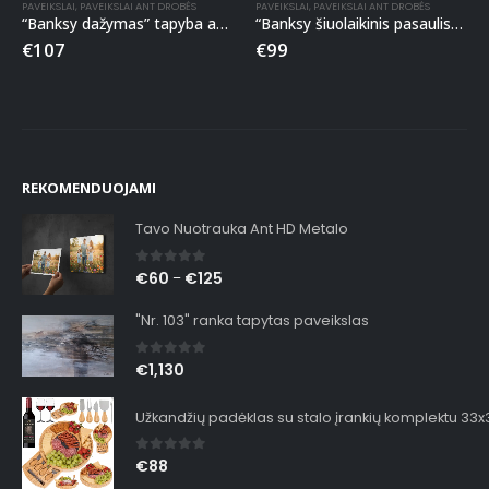
PAVEIKSLAI
,
PAVEIKSLAI ANT DROBĖS
PAVEIKSLAI
,
PAVEIKSLAI ANT DROBĖS
“Banksy dažymas” tapyba ant drobės
“Banksy šiuolaikinis pasaulis” paveikslas ant drobės
€
107
€
99
REKOMENDUOJAMI
Tavo Nuotrauka Ant HD Metalo
0
out of 5
€
60
€
125
–
"Nr. 103" ranka tapytas paveikslas
0
out of 5
€
1,130
Užkandžių padėklas su stalo įrankių komplektu 33
0
out of 5
€
88