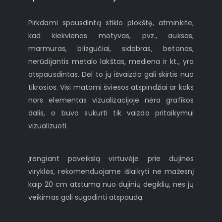
Pirkdami spausdintą stiklo plokštę, atminkite,
kad kiekvienas motyvas, pvz., auksas,
marmuras, blizgučiai, sidabras, betonas,
nerūdijantis metalo lakštas, mediena ir kt., yra
atspausdintas. Dėl to jų išvaizda gali skirtis nuo
tikrosios. Visi matomi šviesos atspindžiai ar koks
nors elementas vizualizacijoje nėra grafikos
dalis, o buvo sukurti tik vaizdo pritaikymui
vizualizuoti.
Įrengiant paveikslą virtuvėje prie dujinės
viryklės, rekomenduojame išlaikyti ne mažesnį
kaip 20 cm atstumą nuo dujinių degiklių, nes jų
veikimas gali sugadinti atspaudą.