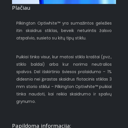
Plačiau
Pilkington Optiwhite™ yra sumažintos geležies
itin skaidrus stiklas, beveik neturintis žalsvo
atspalvio, susieto su kitų tipų stiklu.
Puikiai tinka visur, kur matosi stiklo kraštai (pvz.,
stiklo baldai) arba kur norima neutralios
spalvos. Dėl išskirtinio šviesos pralaidumo – 1%
didesnio nei įprastas skaidrus flotacinis stiklas 3
mm storio stiklui – Pilkington Optiwhite™ puikiai
tinka naudoti, kai reikia skaidrumo ir spalvų
grynumo.
Papildoma informacija: