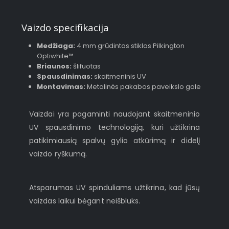
Vaizdo specifikacija
Medžiaga:
4 mm grūdintas stiklas Pilkington
Optiwhite™
Briaunos:
šlifuotas
Spausdinimas:
skaitmeninis UV
Montavimas:
Metalinės pakabos paveikslo gale
Vaizdai yra pagaminti naudojant skaitmeninio
UV spausdinimo technologiją, kuri užtikrina
patikimiausią spalvų gylio atkūrimą ir didelį
vaizdo ryškumą.
Atsparumas UV spinduliams užtikrina, kad jūsų
vaizdas laikui bėgant neišbluks.