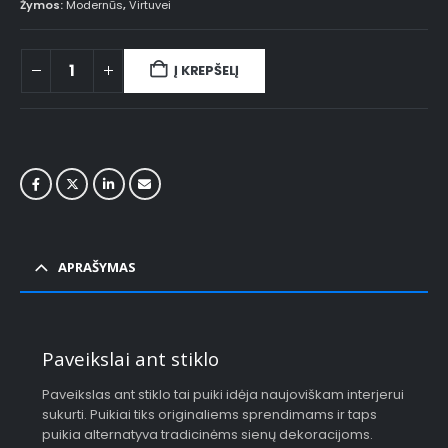
Žymos:
Modernūs
,
Virtuvei
Į KREPŠELĮ
APRAŠYMAS
Paveikslai ant stiklo
Paveikslas ant stiklo tai puiki idėja naujoviškam interjerui
sukurti. Puikiai tiks originaliems sprendimams ir taps
puikia alternatyva tradicinėms sienų dekoracijoms.