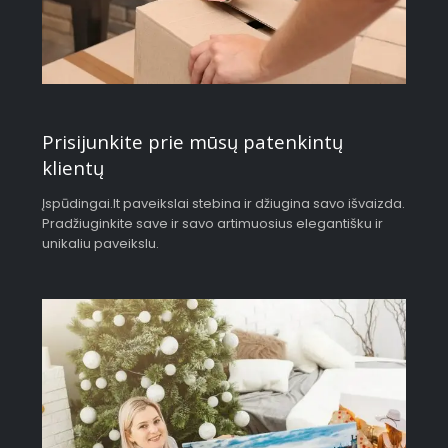
Prisijunkite prie mūsų patenkintų
klientų
Įspūdingai.lt paveikslai stebina ir džiugina savo išvaizda.
Pradžiuginkite save ir savo artimuosius elegantišku ir
unikaliu paveikslu.