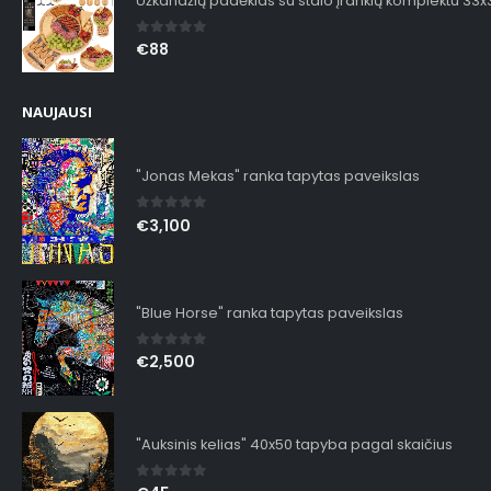
Užkandžių padėklas su stalo įrankių komplektu 33
0
out of 5
€
88
NAUJAUSI
"Jonas Mekas" ranka tapytas paveikslas
0
out of 5
€
3,100
"Blue Horse" ranka tapytas paveikslas
0
out of 5
€
2,500
"Auksinis kelias" 40x50 tapyba pagal skaičius
0
out of 5