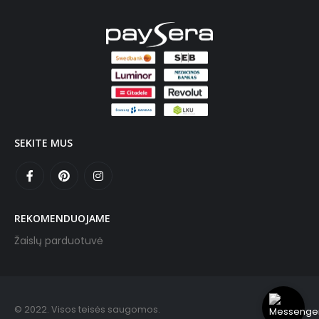
SEKITE MUS
REKOMENDUOJAME
Žaislų parduotuvė
© 2022. Visos teisės saugomos.