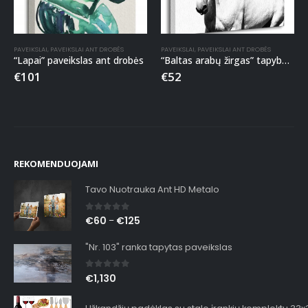
PAVEIKSLAI
,
PAVEIKSLAI ANT DROBĖS
PAVEIKSLAI
,
PAVEIKSLAI ANT DROBĖS
“Lapai” paveikslas ant drobės
“Baltas arabų žirgas” tapyba ant drobės
€
101
€
52
REKOMENDUOJAMI
Tavo Nuotrauka Ant HD Metalo
0
out of 5
€
60
€
125
–
"Nr. 103" ranka tapytas paveikslas
0
out of 5
€
1,130