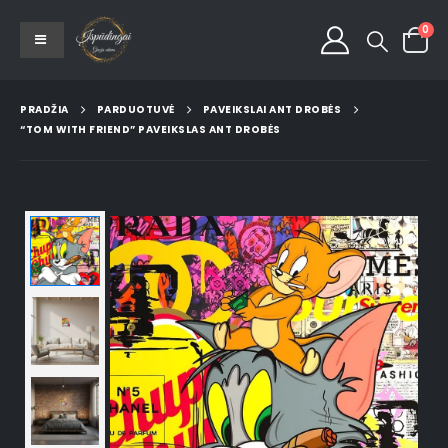
0
PRADŽIA
PARDUOTUVĖ
PAVEIKSLAI ANT DROBĖS
“TOM WITH FRIEND” PAVEIKSLAS ANT DROBĖS