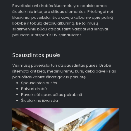
Paveikslai ant drobės šiuo metu yra neatsiejamas
šiuolaikinio interjero stiliaus elementas. Priešingai nei
klasikiniai paveikslai, šiuo atveju kalbame apie puikią
kokybę ir tobulą detalių atkūrimą. Be to, mūsų
skaitmeniniu būdu atspausdinti vaizdai yra lengvai
plaunami ir atsparūs UV spinduliams.
Spausdintos pusės
Visi mūsų paveikslai turi atspausdintas puses. Drobė
ištempta ant kietų medinių rėmų, kurių dėka paveikslas
paruoštas kabinti iškart gavus pakuotę.
Spausdintos pusės
Patvari drobė
Paveikslėlis paruoštas pakabinti
Šiuolaikinė išvaizda