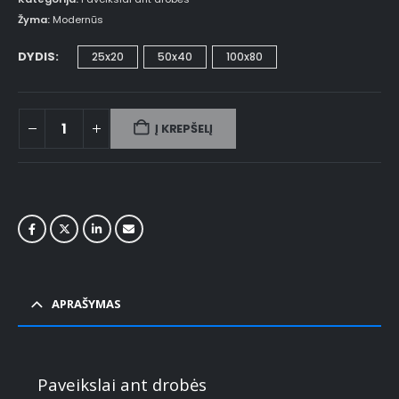
Žyma:
Modernūs
DYDIS
25x20
50x40
100x80
Į KREPŠELĮ
APRAŠYMAS
Paveikslai ant drobės