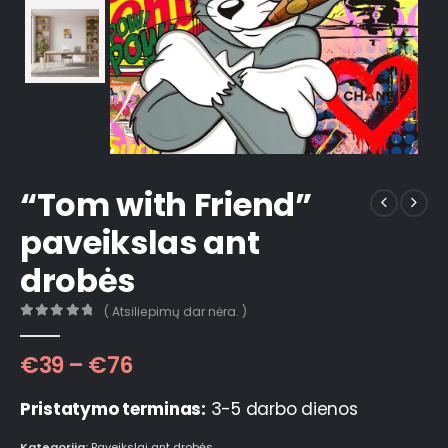
“Tom with Friend”
paveikslas ant
drobės
( Atsiliepimų dar nėra. )
0
out of 5
€
39
–
€
76
Pristatymo terminas:
3-5 darbo dienos
Kategorija:
Paveikslai ant drobės