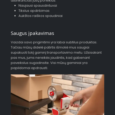
atitinkančias jūsų poreikius.
Naujausi spausdintuvai
Tikslus apdirbimas
Aukštos raiškos spaudiniai
Saugus įpakavimas
Vaizdai savo prigimtimi yra labai subtilus produktas.
Tačiau mūsų didelė patirtis išmokė mus saugiai
supakuoti tokį gaminį transportavimo metu. Užsisakant
pas mus, jums nereikės jaudintis, kad gabenant
paveikslus sugadinsite. Visi mūsų gaminiai yra
papildomai apdrausti.