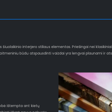
iuolaikinio interjero stiliaus elementas. Priešingai nei klasikinia
kaitmeniniu būdu atspausdinti vaizdai yra lengvai plaunami ir at
robė ištempta ant kietų