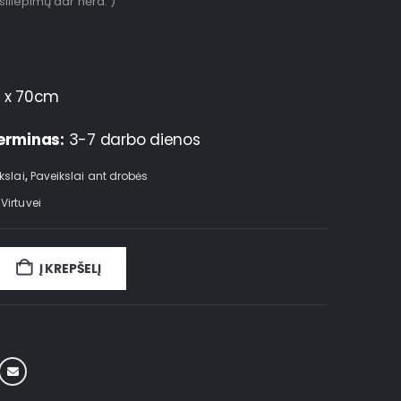
tsiliepimų dar nėra. )
 x 70cm
erminas:
3-7 darbo dienos
kslai
,
Paveikslai ant drobės
,
Virtuvei
Į KREPŠELĮ