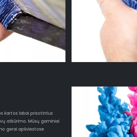
kartos labai prisotintus
lvų atkūrimo. Mūsų gaminiai
imo gerai apšviestose