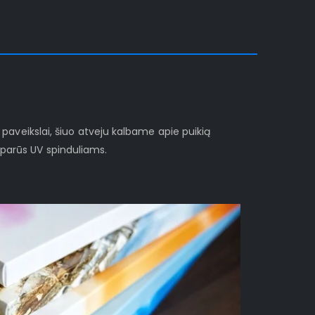
i paveikslai, šiuo atveju kalbame apie puikią
sparūs UV spinduliams.