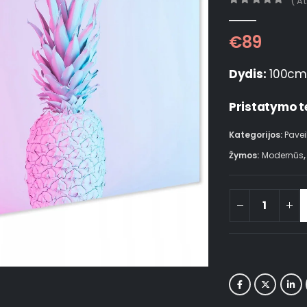
( A
0
out of 5
€
89
Dydis:
100cm
Pristatymo t
Kategorijos:
Pavei
Žymos:
Modernūs