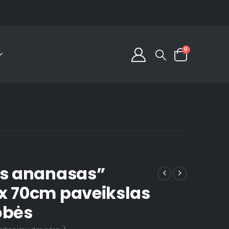
0
is ananasas”
x 70cm paveikslas
obės