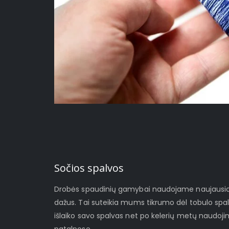
Sočios spalvos
Drobės spaudinių gamybai naudojame naujausios 
dažus. Tai suteikia mums tikrumo dėl tobulo spa
išlaiko savo spalvas net po kelerių metų naudoj