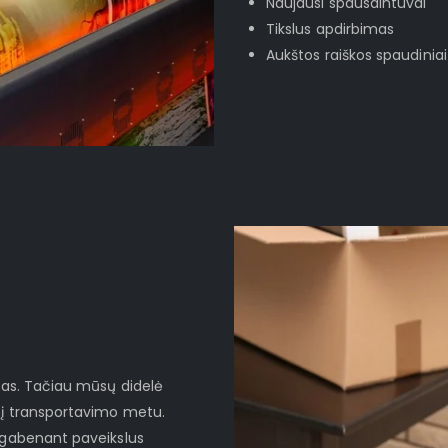
Naujausi spausdintuvai
Tikslus apdirbimas
Aukštos raiškos spaudiniai
ktas. Tačiau mūsų didelė
nį transportavimo metu.
d gabenant paveikslus