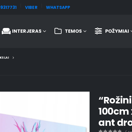
9317731
VIBER
WHATSAPP
INTERJERAS
TEMOS
POŽYMIAI
KSLAI
“Rožin
100cm 
ant dr