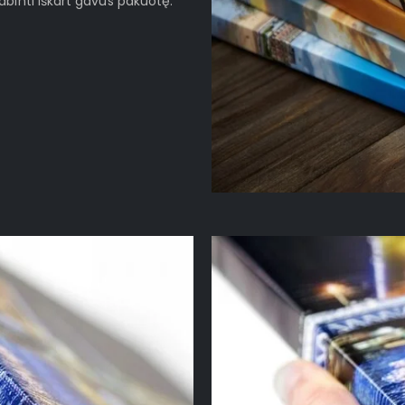
binti iškart gavus pakuotę.