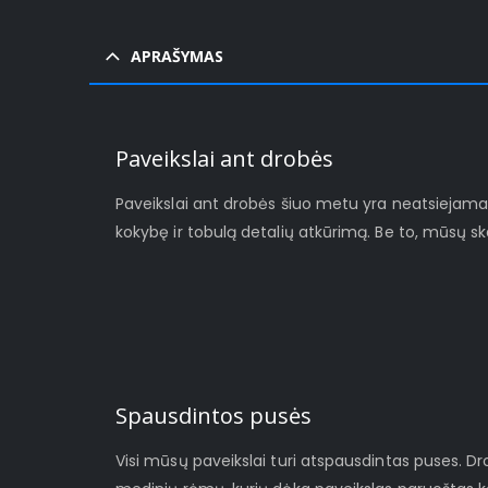
APRAŠYMAS
Paveikslai ant drobės
Paveikslai ant drobės šiuo metu yra neatsiejamas š
kokybę ir tobulą detalių atkūrimą. Be to, mūsų s
Spausdintos pusės
Visi mūsų paveikslai turi atspausdintas puses. D