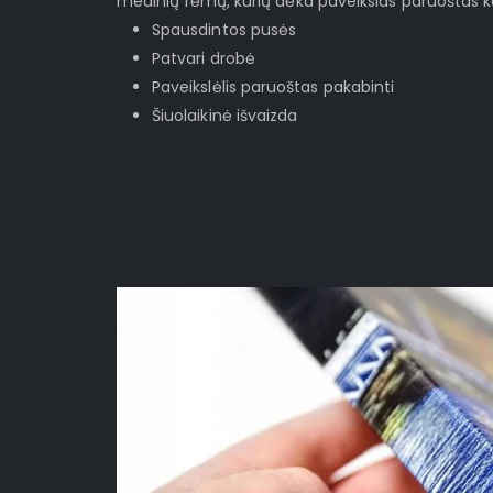
medinių rėmų, kurių dėka paveikslas paruoštas ka
Spausdintos pusės
Patvari drobė
Paveikslėlis paruoštas pakabinti
Šiuolaikinė išvaizda