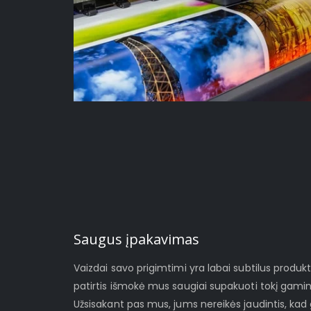
Saugus įpakavimas
Vaizdai savo prigimtimi yra labai subtilus produ
patirtis išmokė mus saugiai supakuoti tokį gami
Užsisakant pas mus, jums nereikės jaudintis, ka