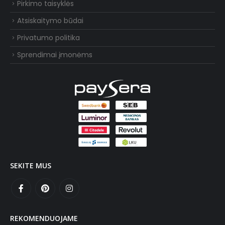
Pirkimo taisyklės
Atsiskaitymo būdai
Privatumo politika
Sprendimai įmonėms
SEKITE MUS
REKOMENDUOJAME