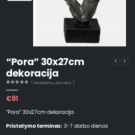
“Pora” 30x27cm
dekoracija
( Atsiliepimų dar nėra. )
0
out of 5
€
81
“Pora” 30x27cm dekoracija
Pristatymo terminas:
3-7 darbo dienos