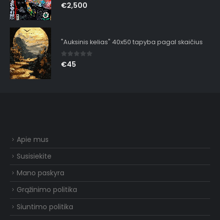
0
out of 5
€
2,500
"Auksinis kelias" 40x50 tapyba pagal skaičius
0
out of 5
€
45
Apie mus
Susisiekite
Mano paskyra
Grąžinimo politika
Siuntimo politika