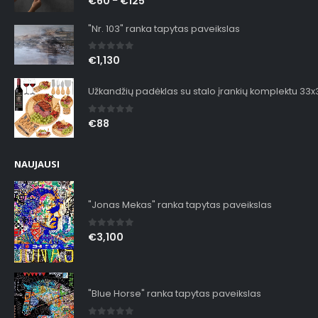
€
60
€
125
–
"Nr. 103" ranka tapytas paveikslas
0
out of 5
€
1,130
Užkandžių padėklas su stalo įrankių komplektu 33
0
out of 5
€
88
NAUJAUSI
"Jonas Mekas" ranka tapytas paveikslas
0
out of 5
€
3,100
"Blue Horse" ranka tapytas paveikslas