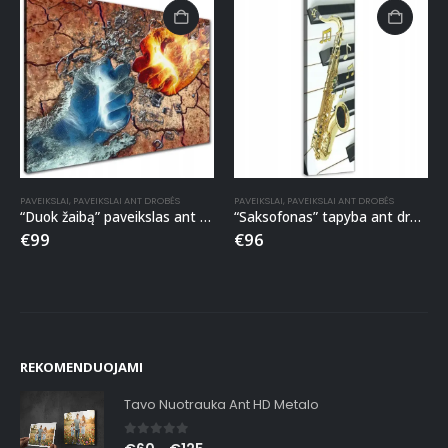
PAVEIKSLAI
,
PAVEIKSLAI ANT DROBĖS
PAVEIKSLAI
,
PAVEIKSLAI ANT DROBĖS
“Duok žaibą” paveikslas ant drobės
“Saksofonas” tapyba ant drobės
€
99
€
96
REKOMENDUOJAMI
Tavo Nuotrauka Ant HD Metalo
0
out of 5