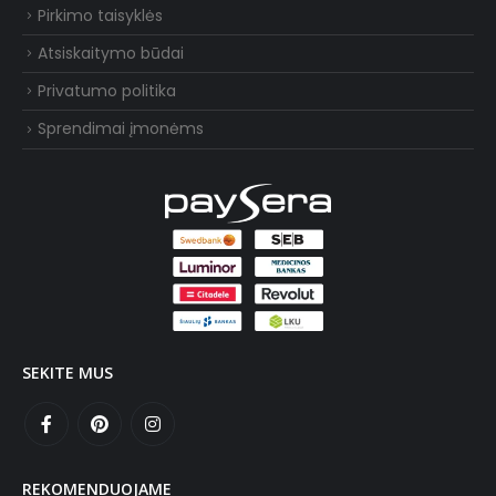
Pirkimo taisyklės
Atsiskaitymo būdai
Privatumo politika
Sprendimai įmonėms
SEKITE MUS
REKOMENDUOJAME