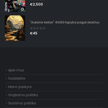
0
out of 5
€
2,500
"Auksinis kelias" 40x50 tapyba pagal skaičius
0
out of 5
€
45
Apie mus
Susisiekite
Mano paskyra
Grąžinimo politika
Siuntimo politika