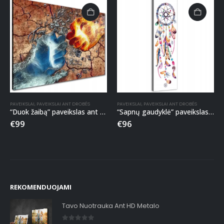
PAVEIKSLAI
,
PAVEIKSLAI ANT DROBĖS
PAVEIKSLAI
,
PAVEIKSLAI ANT DROBĖS
“Duok žaibą” paveikslas ant drobės
“Sapnų gaudyklė” paveikslas ant drobės
€
99
€
96
REKOMENDUOJAMI
Tavo Nuotrauka Ant HD Metalo