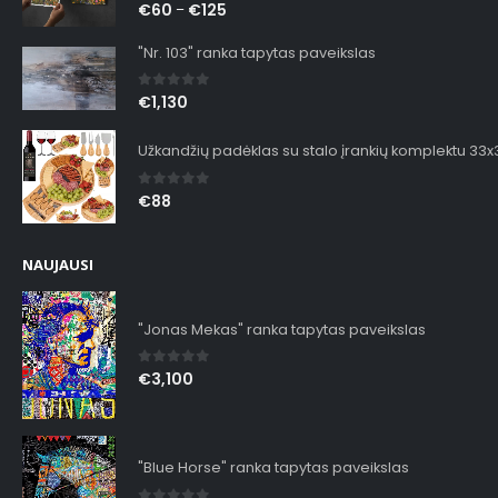
0
out of 5
€
60
€
125
–
"Nr. 103" ranka tapytas paveikslas
0
out of 5
€
1,130
Užkandžių padėklas su stalo įrankių komplektu 33
0
out of 5
€
88
NAUJAUSI
"Jonas Mekas" ranka tapytas paveikslas
0
out of 5
€
3,100
"Blue Horse" ranka tapytas paveikslas