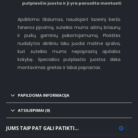
putplasčio juosta ir ji yra paruošta montuoti
Apdirbimo tikslumas, naudojant lazerinį beržo
faneros pjovimą, suteikia mums aštrių briaunų
ir puikų gaminių pakartojamumą. Plokštės
nudažytos akriliniu laku juodai matine spalva,
kuri suteikia mums nepaprastą apdailos
kokybę. Specialios putplasčio juostos dėka
montavimas greitas ir labai paprastas.
PAPILDOMA INFORMACIJA
ATSILIEPIMAI (0)
JUMS TAIP PAT GALI PATIKTI…