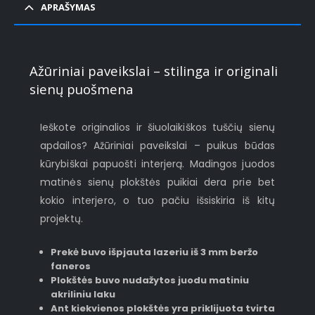
APRAŠYMAS
Ažūriniai paveikslai – stilinga ir originali
sienų puošmena
Ieškote originalios ir šiuolaikiškos tuščių sienų
apdailos? Ažūriniai paveikslai – puikus būdas
kūrybiškai papuošti interjerą. Madingos juodos
matinės sienų plokštės puikiai dera prie bet
kokio interjero, o tuo pačiu išsiskiria iš kitų
projektų.
Prekė buvo išpjauta lazeriu iš 3 mm beržo
faneros
Plokštės buvo nudažytos juodu matiniu
akriliniu laku
Ant kiekvienos plokštės yra priklijuota tvirta