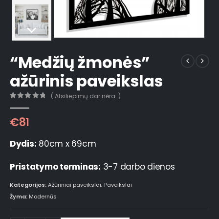
“Medžių žmonės”
ažūrinis paveikslas
( Atsiliepimų dar nėra. )
0
out of 5
€
81
Dydis:
80cm x 69cm
Pristatymo terminas:
3-7 darbo dienos
Kategorijos:
Ažūriniai paveikslai
,
Paveikslai
Žyma:
Modernūs