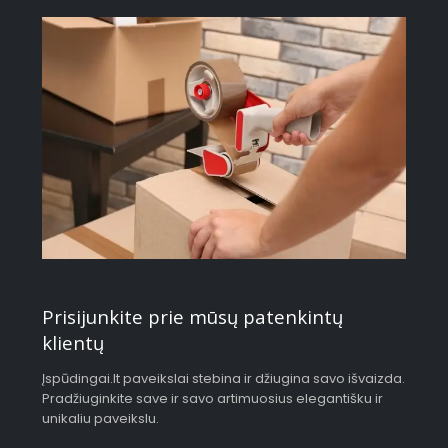
Prisijunkite prie mūsų patenkintų
klientų
Įspūdingai.lt paveikslai stebina ir džiugina savo išvaizda.
Pradžiuginkite save ir savo artimuosius elegantišku ir
unikaliu paveikslu.