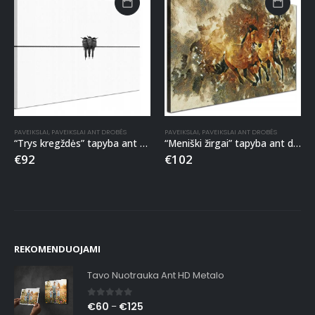
PAVEIKSLAI
,
PAVEIKSLAI ANT DROBĖS
PAVEIKSLAI
,
PAVEIKSLAI ANT DROBĖS
“Trys kregždės” tapyba ant drobės
“Meniški žirgai” tapyba ant drobės
€
92
€
102
REKOMENDUOJAMI
Tavo Nuotrauka Ant HD Metalo
0
out of 5
€
60
€
125
–