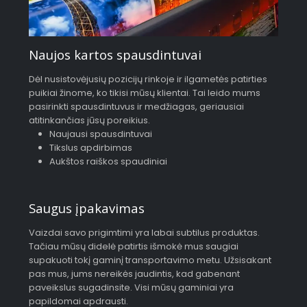
Naujos kartos spausdintuvai
Dėl nusistovėjusių pozicijų rinkoje ir ilgametės patirties
puikiai žinome, ko tikisi mūsų klientai. Tai leido mums
pasirinkti spausdintuvus ir medžiagas, geriausiai
atitinkančias jūsų poreikius.
Naujausi spausdintuvai
Tikslus apdirbimas
Aukštos raiškos spaudiniai
Saugus įpakavimas
Vaizdai savo prigimtimi yra labai subtilus produktas.
Tačiau mūsų didelė patirtis išmokė mus saugiai
supakuoti tokį gaminį transportavimo metu. Užsisakant
pas mus, jums nereikės jaudintis, kad gabenant
paveikslus sugadinsite. Visi mūsų gaminiai yra
papildomai apdrausti.