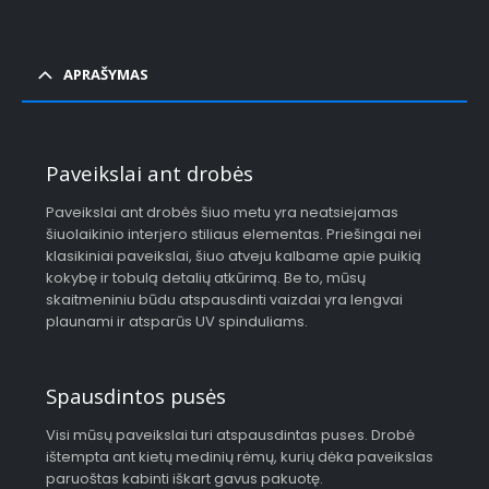
APRAŠYMAS
Paveikslai ant drobės
Paveikslai ant drobės šiuo metu yra neatsiejamas
šiuolaikinio interjero stiliaus elementas. Priešingai nei
klasikiniai paveikslai, šiuo atveju kalbame apie puikią
kokybę ir tobulą detalių atkūrimą. Be to, mūsų
skaitmeniniu būdu atspausdinti vaizdai yra lengvai
plaunami ir atsparūs UV spinduliams.
Spausdintos pusės
Visi mūsų paveikslai turi atspausdintas puses. Drobė
ištempta ant kietų medinių rėmų, kurių dėka paveikslas
paruoštas kabinti iškart gavus pakuotę.