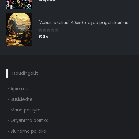
"Auksinis kelias" 40x50 tapyba pagal skaičius
0
out of 5
€
45
Ispudingai.lt
Apie mus
Susisiekite
Mano paskyra
Grąžinimo politika
Siuntimo politika