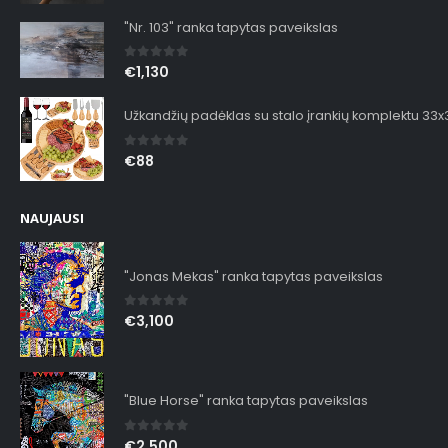
"Nr. 103" ranka tapytas paveikslas
0
out of 5
€
1,130
Užkandžių padėklas su stalo įrankių komplektu 33
0
out of 5
€
88
NAUJAUSI
"Jonas Mekas" ranka tapytas paveikslas
0
out of 5
€
3,100
"Blue Horse" ranka tapytas paveikslas
0
out of 5
€
2,500