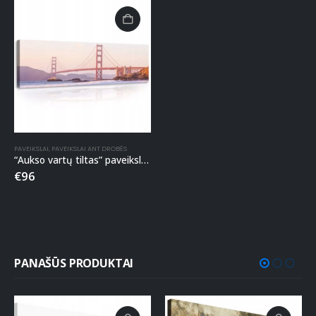
PAVEIKSLAI
,
PAVEIKSLAI ANT DROBĖS
“Aukso vartų tiltas” paveikslas ant drobės
€
96
PANAŠŪS PRODUKTAI