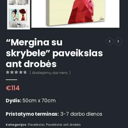
“Mergina su
skrybele” paveikslas
ant drobės
( Atsiliepimų dar nėra. )
0
out of 5
€
114
Dydis:
50cm x 70cm
Pristatymo terminas:
3-7 darbo dienos
Kategorijos:
Paveikslai
,
Paveikslai ant drobės