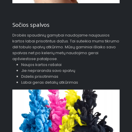
Sočios spalvos
Drobės spaudinių gamybai naudojame naujausios
kartos labai prisotintus dažus. Tai suteikia mums tikrumo
dėl tobulo spalvų atkūrimo. Mūsų gaminiai išlaiko savo
spalvas net po kelerių metų naudojimo gerai
apšviestose patalpose.
Naujos kartos rašalai
Jie nepraranda savo spalvų
Didelis prisotinimas
Labai geras detalių atkūrimas