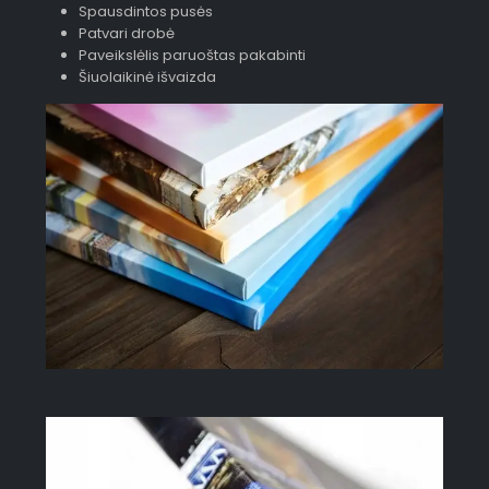
Spausdintos pusės
Patvari drobė
Paveikslėlis paruoštas pakabinti
Šiuolaikinė išvaizda