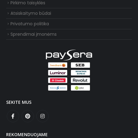
Pirkimo taisyklės
Atsiskaitymo būdai
Privatumo politika
Sprendimai įmonėms
SEKITE MUS
REKOMENDUOJAME