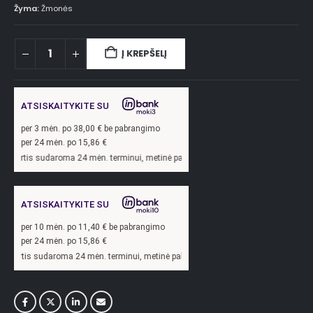
Žyma:
Žmonės
Į KREPŠELĮ
ATSISKAITYKITE SU
per
3
mėn. po
38,00
€ be pabrangimo
per 24 mėn. po
15,86
€
aroma 24 mėn. terminui, metinė palūkanų norma –
13,9
%, sutarties sudarymo moke
ATSISKAITYKITE SU
per
10
mėn. po
11,40
€ be pabrangimo
per 24 mėn. po
15,86
€
roma 24 mėn. terminui, metinė palūkanų norma –
13,9
%, sutarties sudarymo mokes