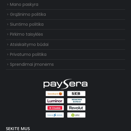
Mano paskyra
Grąžinimo politika
Siuntimo politika
Pirkimo taisyklės
Atsiskaitymo būdai
Privatumo politika
Sprendimai įmonėms
SEKITE MUS