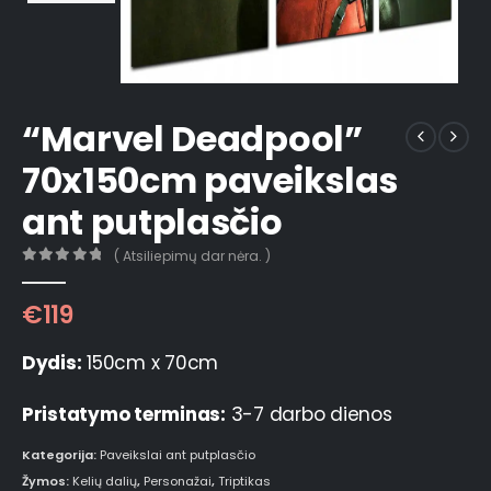
“Marvel Deadpool”
70x150cm paveikslas
ant putplasčio
( Atsiliepimų dar nėra. )
0
out of 5
€
119
Dydis:
150cm x 70cm
Pristatymo terminas:
3-7 darbo dienos
Kategorija:
Paveikslai ant putplasčio
Žymos:
Kelių dalių
,
Personažai
,
Triptikas