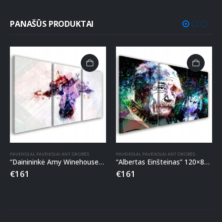
PANAŠŪS PRODUKTAI
PAVEIKSLAI
,
PAVEIKSLAI ANT DROBĖS
PAVEIKSLAI
,
PAVEIKSLAI ANT DROBĖS
“Dainininkė Amy Winehouse” 120×80 paveikslas ant drobės
“Albertas Einšteinas” 120×80 paveikslas ant drobės
€
161
€
161