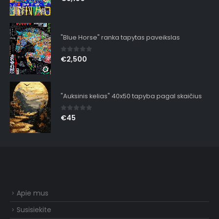
"Blue Horse" ranka tapytas paveikslas
0
out of 5
€
2,500
"Auksinis kelias" 40x50 tapyba pagal skaičius
0
out of 5
€
45
Apie mus
Susisiekite