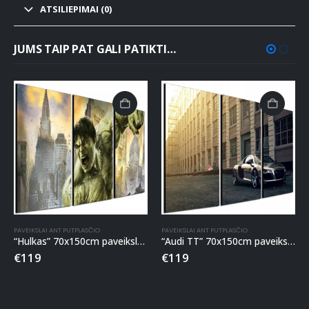
ATSILIEPIMAI (0)
JUMS TAIP PAT GALI PATIKTI…
PAVEIKSLAI ANT PUTPLASČIO
PAVEIKSLAI ANT PUTPLASČIO
“Hulkas” 70x150cm paveikslas ant putplasčio
“Audi TT” 70x150cm paveikslas ant putplasčio
€
119
€
119