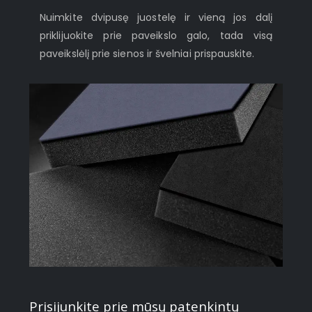
Nuimkite dvipusę juostelę ir vieną jos dalį
priklijuokite prie paveikslo galo, tada visą
paveikslėlį prie sienos ir švelniai prispauskite.
Prisijunkite prie mūsų patenkintų