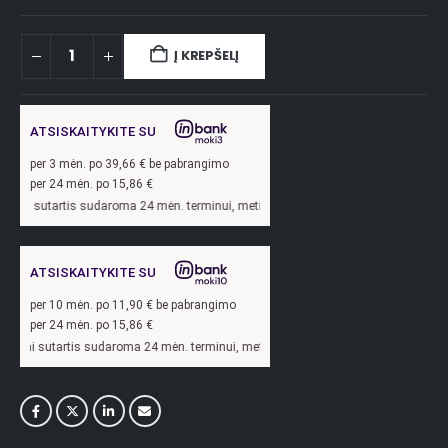
Į KREPŠELĮ
ATSISKAITYKITE SU
per
3
mėn. po
39,66
€ be pabrangimo
per 24 mėn. po
15,86
€
tartis sudaroma 24 mėn. terminui, metinė palūkanų norma –
13,9
%, sutarties sud
ATSISKAITYKITE SU
per
10
mėn. po
11,90
€ be pabrangimo
per 24 mėn. po
15,86
€
utartis sudaroma 24 mėn. terminui, metinė palūkanų norma –
13,9
%, sutarties su