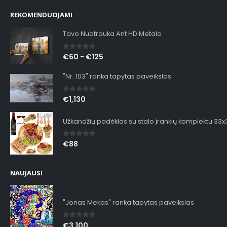
REKOMENDUOJAMI
Tavo Nuotrauka Ant HD Metalo
0
out of 5
€
60
€
125
–
"Nr. 103" ranka tapytas paveikslas
0
out of 5
€
1,130
Užkandžių padėklas su stalo įrankių komplektu 33
0
out of 5
€
88
NAUJAUSI
"Jonas Mekas" ranka tapytas paveikslas
0
out of 5
€
3,100