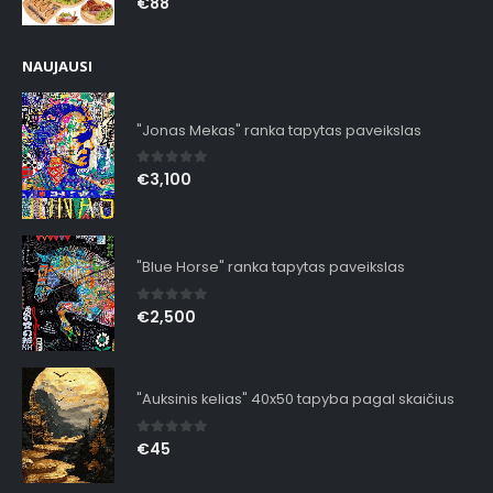
€
88
NAUJAUSI
"Jonas Mekas" ranka tapytas paveikslas
0
out of 5
€
3,100
"Blue Horse" ranka tapytas paveikslas
0
out of 5
€
2,500
"Auksinis kelias" 40x50 tapyba pagal skaičius
0
out of 5
€
45