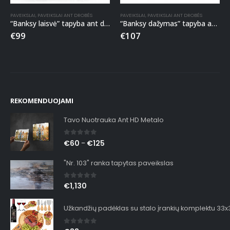
PAVEIKSLAI
,
PAVEIKSLAI ANT DROBĖS
PAVEIKSLAI
,
PAVEIKSLAI ANT DROBĖS
“Banksy laisvė” tapyba ant drobės
“Banksy dažymas” tapyba ant drobės
€
99
€
107
REKOMENDUOJAMI
Tavo Nuotrauka Ant HD Metalo
0
out of 5
€
60
€
125
–
"Nr. 103" ranka tapytas paveikslas
0
out of 5
€
1,130
Užkandžių padėklas su stalo įrankių komplektu 33
0
out of 5