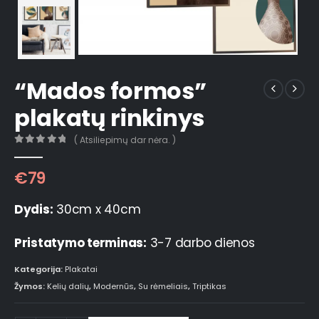
“Mados formos”
plakatų rinkinys
( Atsiliepimų dar nėra. )
0
out of 5
€
79
Dydis:
30cm x 40cm
Pristatymo terminas:
3-7 darbo dienos
Kategorija:
Plakatai
Žymos:
Kelių dalių
,
Modernūs
,
Su rėmeliais
,
Triptikas