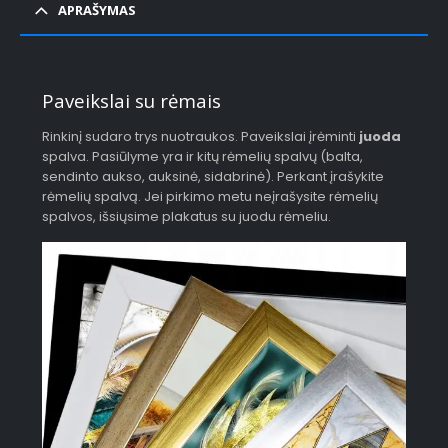
APRAŠYMAS
Paveikslai su rėmais
Rinkinį sudaro trys nuotraukos. Paveikslai įrėminti
juoda
spalva. Pasiūlyme yra ir kitų rėmelių spalvų (balta,
sendinto aukso, auksinė, sidabrinė). Perkant įrašykite
rėmelių spalvą. Jei pirkimo metu neįrašysite rėmelių
spalvos, išsiųsime plakatus su juodu rėmeliu.