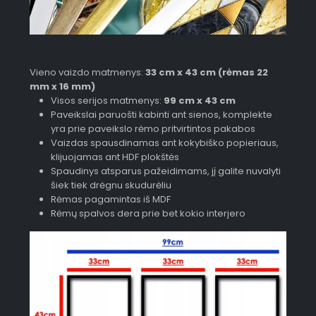
Vieno vaizdo matmenys:
33 cm x 43 cm (rėmas 22
mm x 16 mm)
Visos serijos matmenys:
99 cm x 43 cm
Paveikslai paruošti kabinti ant sienos, komplekte
yra prie paveikslo rėmo pritvirtintos pakabos
Vaizdas spausdinamas ant kokybiško popieriaus,
klijuojamas ant HDF plokštės
Spaudinys atsparus pažeidimams, jį galite nuvalyti
šiek tiek drėgnu skudurėliu
Rėmas pagamintas iš MDF
Rėmų spalvos dera prie bet kokio interjero