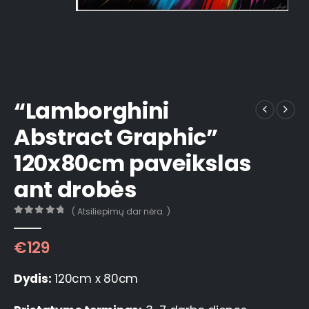
“Lamborghini
Abstract Graphic”
120x80cm paveikslas
ant drobės
( Atsiliepimų dar nėra. )
0
out of 5
€
129
Dydis:
120cm x 80cm