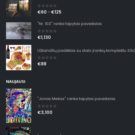
0
out of 5
€
60
€
125
–
"Nr. 103" ranka tapytas paveikslas
0
out of 5
€
1,130
Užkandžių padėklas su stalo įrankių komplektu 33
0
out of 5
€
88
NAUJAUSI
"Jonas Mekas" ranka tapytas paveikslas
0
out of 5
€
3,100