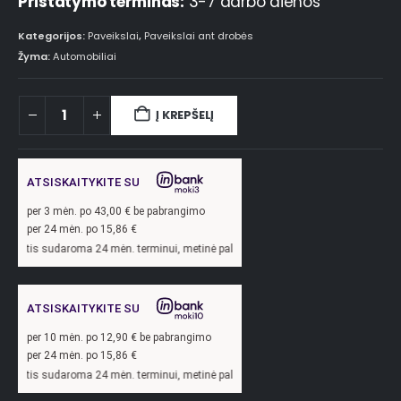
Pristatymo terminas:
3-7 darbo dienos
Kategorijos:
Paveikslai
,
Paveikslai ant drobės
Žyma:
Automobiliai
Į KREPŠELĮ
ATSISKAITYKITE SU
per
3
mėn. po
43,00
€ be pabrangimo
per 24 mėn. po
15,86
€
oma 24 mėn. terminui, metinė palūkanų norma –
13,9
%, sutarties sudarymo mokest
ATSISKAITYKITE SU
per
10
mėn. po
12,90
€ be pabrangimo
per 24 mėn. po
15,86
€
oma 24 mėn. terminui, metinė palūkanų norma –
13,9
%, sutarties sudarymo mokest