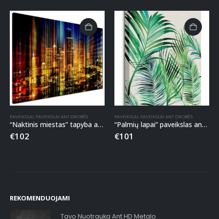
PAVEIKSLAI
,
PAVEIKSLAI ANT DROBĖS
PAVEIKSLAI
,
PAVEIKSLAI ANT DROBĖS
“Naktinis miestas” tapyba ant drobės
“Palmių lapai” paveikslas ant drobės
€
102
€
101
REKOMENDUOJAMI
Tavo Nuotrauka Ant HD Metalo