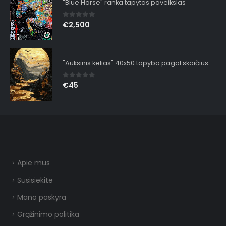
"Blue Horse" ranka tapytas paveikslas
0
out of 5
€
2,500
"Auksinis kelias" 40x50 tapyba pagal skaičius
0
out of 5
€
45
Apie mus
Susisiekite
Mano paskyra
Grąžinimo politika