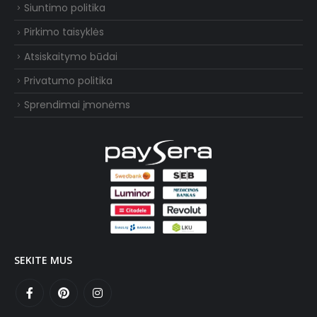
Siuntimo politika
Pirkimo taisyklės
Atsiskaitymo būdai
Privatumo politika
Sprendimai įmonėms
SEKITE MUS