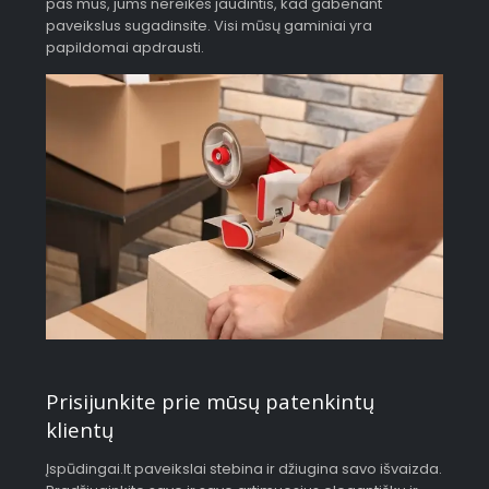
pas mus, jums nereikės jaudintis, kad gabenant
paveikslus sugadinsite. Visi mūsų gaminiai yra
papildomai apdrausti.
Prisijunkite prie mūsų patenkintų
klientų
Įspūdingai.lt paveikslai stebina ir džiugina savo išvaizda.