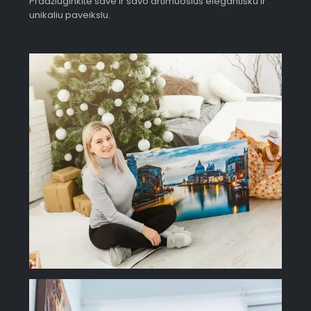
Pradžiuginkite save ir savo artimuosius elegantišku ir
unikaliu paveikslu.