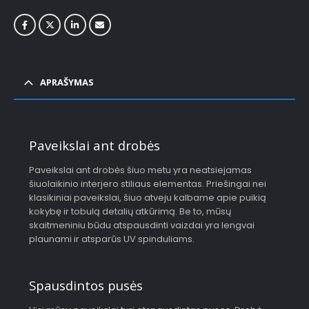
APRAŠYMAS
Paveikslai ant drobės
Paveikslai ant drobės šiuo metu yra neatsiejamas
šiuolaikinio interjero stiliaus elementas. Priešingai nei
klasikiniai paveikslai, šiuo atveju kalbame apie puikią
kokybę ir tobulą detalių atkūrimą. Be to, mūsų
skaitmeniniu būdu atspausdinti vaizdai yra lengvai
plaunami ir atsparūs UV spinduliams.
Spausdintos pusės