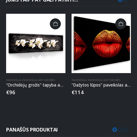
PAVEIKSLAI
,
PAVEIKSLAI ANT DROBĖS
PAVEIKSLAI
,
PAVEIKSLAI ANT DROBĖS
“Orchidėjų grožis” tapyba ant drobės
“Dažytos lūpos” paveikslas ant drobės
€
96
€
114
PANAŠŪS PRODUKTAI