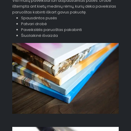
Visi mūsų paveikslai turi atspausdintas puses. Drobė
ištempta ant kietų medinių rėmų, kurių dėka paveikslas
paruoštas kabinti iškart gavus pakuotę.
Spausdintos pusės
Patvari drobė
Paveikslėlis paruoštas pakabinti
Šiuolaikinė išvaizda