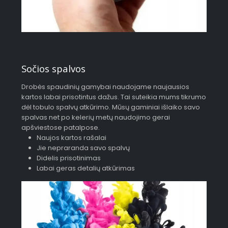
Sočios spalvos
Drobės spaudinių gamybai naudojame naujausios
kartos labai prisotintus dažus. Tai suteikia mums tikrumo
dėl tobulo spalvų atkūrimo. Mūsų gaminiai išlaiko savo
spalvas net po kelerių metų naudojimo gerai
apšviestose patalpose.
Naujos kartos rašalai
Jie nepraranda savo spalvų
Didelis prisotinimas
Labai geras detalių atkūrimas