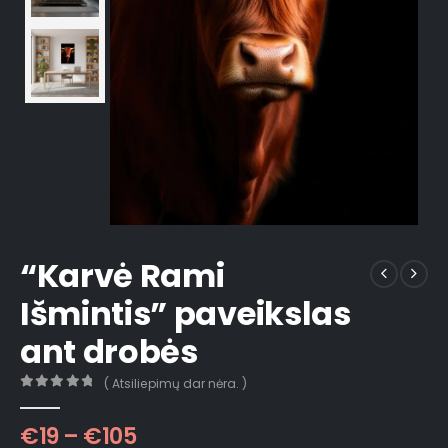
“Karvė Rami
Išmintis” paveikslas
ant drobės
( Atsiliepimų dar nėra. )
0
out of 5
€
19
–
€
105