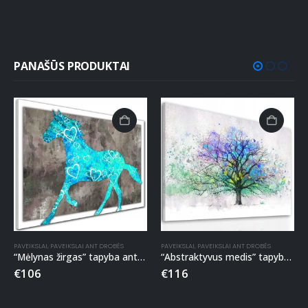
PANAŠŪS PRODUKTAI
PAVEIKSLAI
,
PAVEIKSLAI ANT DROBĖS
PAVEIKSLAI
,
PAVEIKSLAI ANT DROBĖS
“Mėlynas žirgas” tapyba ant drobės
“Abstraktyvus medis” tapyba ant drobės
€
106
€
116