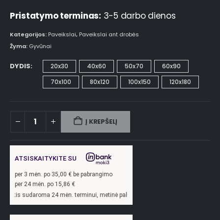
Pristatymo terminas:
3-5 darbo dienos
Kategorijos:
Paveikslai
,
Paveikslai ant drobės
Žyma:
Gyvūnai
DYDIS
20x30
40x60
50x70
60x90
70x100
80x120
100x150
120x180
Į KREPŠELĮ
ATSISKAITYKITE SU
per
3
mėn. po
35,00
€ be pabrangimo
per 24 mėn. po
15,86
€
ma 24 mėn. terminui, metinė palūkanų norma –
13,9
%, sutarties sudarymo mokesti