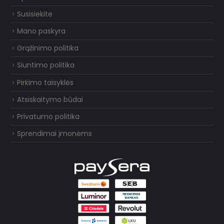
Susisiekite
Mano paskyra
Grąžinimo politika
Siuntimo politika
Pirkimo taisyklės
Atsiskaitymo būdai
Privatumo politika
Sprendimai įmonėms