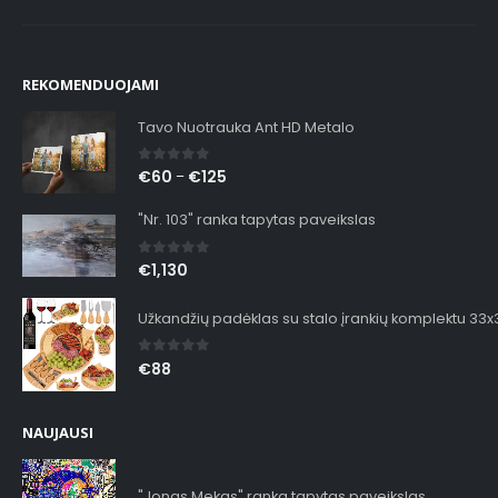
REKOMENDUOJAMI
Tavo Nuotrauka Ant HD Metalo
0
out of 5
€
60
€
125
–
"Nr. 103" ranka tapytas paveikslas
0
out of 5
€
1,130
Užkandžių padėklas su stalo įrankių komplektu 33
0
out of 5
€
88
NAUJAUSI
"Jonas Mekas" ranka tapytas paveikslas