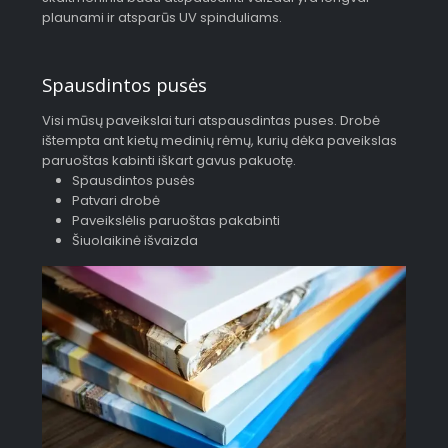
plaunami ir atsparūs UV spinduliams.
Spausdintos pusės
Visi mūsų paveikslai turi atspausdintas puses. Drobė
ištempta ant kietų medinių rėmų, kurių dėka paveikslas
paruoštas kabinti iškart gavus pakuotę.
Spausdintos pusės
Patvari drobė
Paveikslėlis paruoštas pakabinti
Šiuolaikinė išvaizda