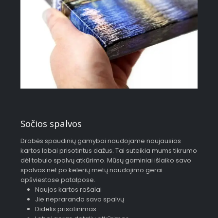
Sočios spalvos
Drobės spaudinių gamybai naudojame naujausios
kartos labai prisotintus dažus. Tai suteikia mums tikrumo
dėl tobulo spalvų atkūrimo. Mūsų gaminiai išlaiko savo
spalvas net po kelerių metų naudojimo gerai
apšviestose patalpose.
Naujos kartos rašalai
Jie nepraranda savo spalvų
Didelis prisotinimas