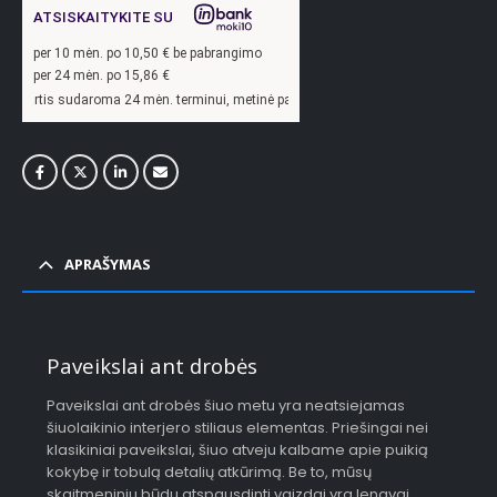
ATSISKAITYKITE SU
per
10
mėn. po
10,50
€ be pabrangimo
per 24 mėn. po
15,86
€
oma 24 mėn. terminui, metinė palūkanų norma –
13,9
%, sutarties sudarymo mokest
APRAŠYMAS
Paveikslai ant drobės
Paveikslai ant drobės šiuo metu yra neatsiejamas
šiuolaikinio interjero stiliaus elementas. Priešingai nei
klasikiniai paveikslai, šiuo atveju kalbame apie puikią
kokybę ir tobulą detalių atkūrimą. Be to, mūsų
skaitmeniniu būdu atspausdinti vaizdai yra lengvai