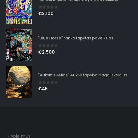
0
out of 5
€
3,100
"Blue Horse" ranka tapytas paveikslas
0
out of 5
€
2,500
"Auksinis kelias" 40x50 tapyba pagal skaičius
0
out of 5
€
45
Apie mus