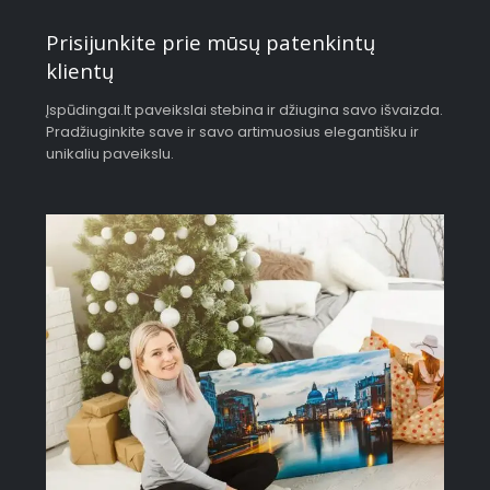
Prisijunkite prie mūsų patenkintų
klientų
Įspūdingai.lt paveikslai stebina ir džiugina savo išvaizda.
Pradžiuginkite save ir savo artimuosius elegantišku ir
unikaliu paveikslu.