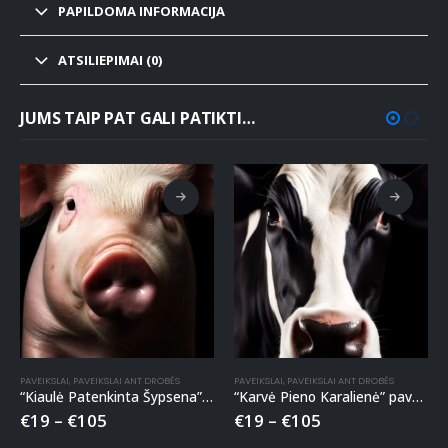
PAPILDOMA INFORMACIJA
ATSILIEPIMAI (0)
JUMS TAIP PAT GALI PATIKTI…
PAVEIKSLAI
,
PAVEIKSLAI ANT DROBĖS
PAVEIKSLAI
,
PAVEIKSLAI ANT DROBĖS
“Kiaulė Patenkinta Šypsena” paveikslas ant drobės
“Karvė Pieno Karalienė” paveikslas ant drobės
€
19
–
€
105
€
19
–
€
105