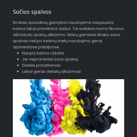
Sočios spalvos
Drobės spaudinių gamybai naudojame naujausios
kartos labai prisotintus dažus. Tai suteikia mums tikrumo
dėl tobulo spalvų atkūrimo. Mūsų gaminiai išlaiko savo
spalvas net po kelerių metų naudojimo gerai
apšviestose patalpose.
Naujos kartos rašalai
Jie nepraranda savo spalvų
Didelis prisotinimas
Labai geras detalių atkūrimas