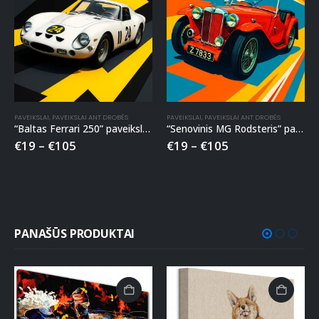
PAVEIKSLAI
,
PAVEIKSLAI ANT DROBĖS
PAVEIKSLAI
,
PAVEIKSLAI ANT DROBĖS
“Baltas Ferrari 250” paveikslas ant drobės
“Senovinis MG Rodsteris” paveikslas ant drobės
€
19
–
€
105
€
19
–
€
105
PANAŠŪS PRODUKTAI