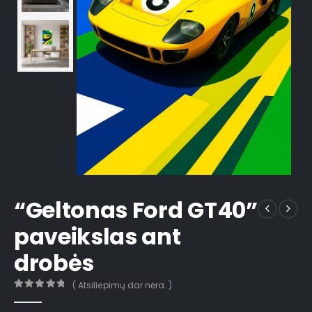
“Geltonas Ford GT40”
paveikslas ant
drobės
( Atsiliepimų dar nėra. )
0
out of 5