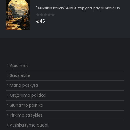
"Auksinis kelias" 40x50 tapyba pagal skaičius
0
out of 5
€
45
Apie mus
Susisiekite
Mano paskyra
Grąžinimo politika
Siuntimo politika
Pirkimo taisyklės
Atsiskaitymo būdai