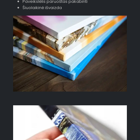
Paveikslėlis paruoštas pakabinti
Šiuolaikinė išvaizda