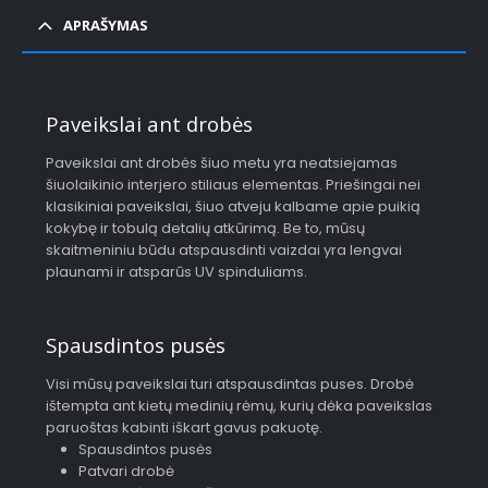
APRAŠYMAS
Paveikslai ant drobės
Paveikslai ant drobės šiuo metu yra neatsiejamas
šiuolaikinio interjero stiliaus elementas. Priešingai nei
klasikiniai paveikslai, šiuo atveju kalbame apie puikią
kokybę ir tobulą detalių atkūrimą. Be to, mūsų
skaitmeniniu būdu atspausdinti vaizdai yra lengvai
plaunami ir atsparūs UV spinduliams.
Spausdintos pusės
Visi mūsų paveikslai turi atspausdintas puses. Drobė
ištempta ant kietų medinių rėmų, kurių dėka paveikslas
paruoštas kabinti iškart gavus pakuotę.
Spausdintos pusės
Patvari drobė