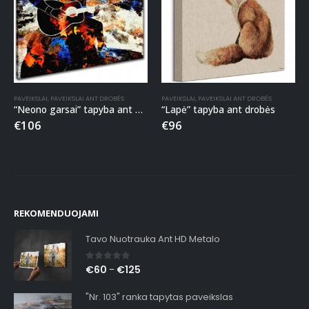
PAVEIKSLAI
,
PAVEIKSLAI ANT DROBĖS
PAVEIKSLAI
,
PAVEIKSLAI ANT DROBĖS
“Neono garsai” tapyba ant drobės
“Lapė” tapyba ant drobės
€
106
€
96
REKOMENDUOJAMI
Tavo Nuotrauka Ant HD Metalo
0
out of 5
€
60
€
125
–
"Nr. 103" ranka tapytas paveikslas