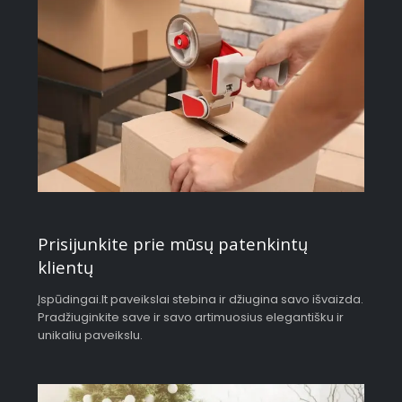
Prisijunkite prie mūsų patenkintų
klientų
Įspūdingai.lt paveikslai stebina ir džiugina savo išvaizda.
Pradžiuginkite save ir savo artimuosius elegantišku ir
unikaliu paveikslu.