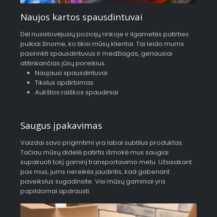
Naujos kartos spausdintuvai
Dėl nusistovėjusių pozicijų rinkoje ir ilgametės patirties
puikiai žinome, ko tikisi mūsų klientai. Tai leido mums
pasirinkti spausdintuvus ir medžiagas, geriausiai
atitinkančias jūsų poreikius.
Naujausi spausdintuvai
Tikslus apdirbimas
Aukštos raiškos spaudiniai
Saugus įpakavimas
Vaizdai savo prigimtimi yra labai subtilus produktas.
Tačiau mūsų didelė patirtis išmokė mus saugiai
supakuoti tokį gaminį transportavimo metu. Užsisakant
pas mus, jums nereikės jaudintis, kad gabenant
paveikslus sugadinsite. Visi mūsų gaminiai yra
papildomai apdrausti.