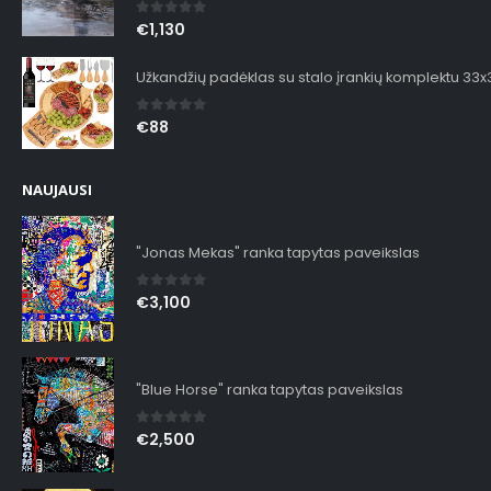
0
out of 5
€
1,130
Užkandžių padėklas su stalo įrankių komplektu 33
0
out of 5
€
88
NAUJAUSI
"Jonas Mekas" ranka tapytas paveikslas
0
out of 5
€
3,100
"Blue Horse" ranka tapytas paveikslas
0
out of 5
€
2,500