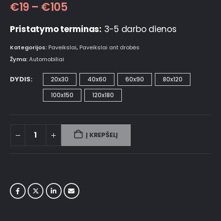
€
19
–
€
105
Pristatymo terminas:
3-5 darbo dienos
Kategorijos:
Paveikslai
,
Paveikslai ant drobės
Žyma:
Automobiliai
DYDIS
20x30
40x60
60x90
80x120
100x150
120x180
Į KREPŠELĮ