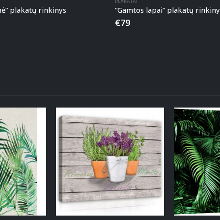
PLAKATAI
nė” plakatų rinkinys
“Gamtos lapai” plakatų rinkiny
€
79