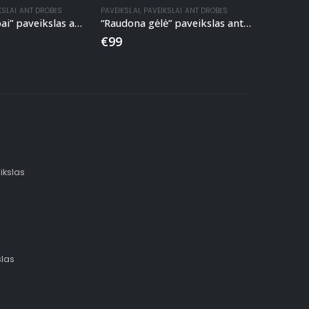
KSLAI ANT DROBĖS
PAVEIKSLAI
,
PAVEIKSLAI ANT DROBĖS
“Tropiniai lapai” paveikslas ant drobės
“Raudona gėlė” paveikslas ant drobės
€
99
ikslas
slas