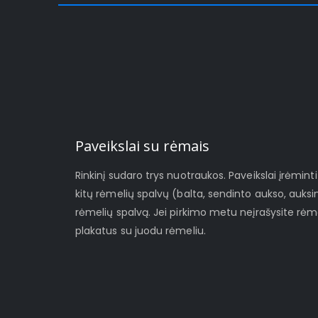
Paveikslai su rėmais
Rinkinį sudaro trys nuotraukos. Paveikslai įrėmint
kitų rėmelių spalvų (balta, sendinto aukso, auksin
rėmelių spalvą. Jei pirkimo metu neįrašysite rėme
plakatus su juodu rėmeliu.