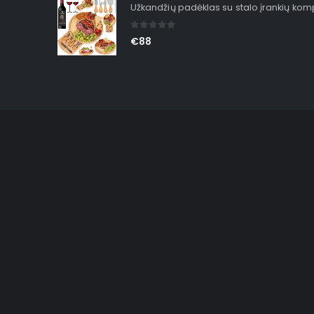
Užkandžių padėklas su stalo įrankių ko
0
out of 5
€
88