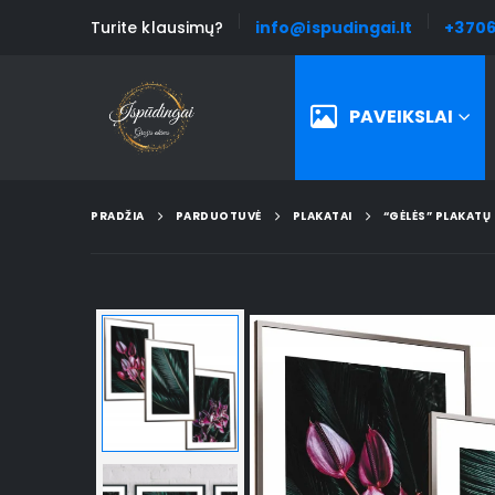
Turite klausimų?
info@ispudingai.lt
+3706
PAVEIKSLAI
PRADŽIA
PARDUOTUVĖ
PLAKATAI
“GĖLĖS” PLAKATŲ