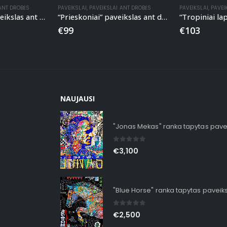
 ANT DROBĖS
PAVEIKSLAI
,
PAVEIKSLAI ANT DROBĖS
PAVEIKSLAI
,
PAVEI
“Palmių lapai” paveikslas ant drobės
“Prieskoniai” paveikslas ant drobės
€
99
€
103
NAUJAUSI
"Jonas Mekas" ranka tapytas pave
0
out of 5
€
3,100
"Blue Horse" ranka tapytas paveik
0
out of 5
€
2,500