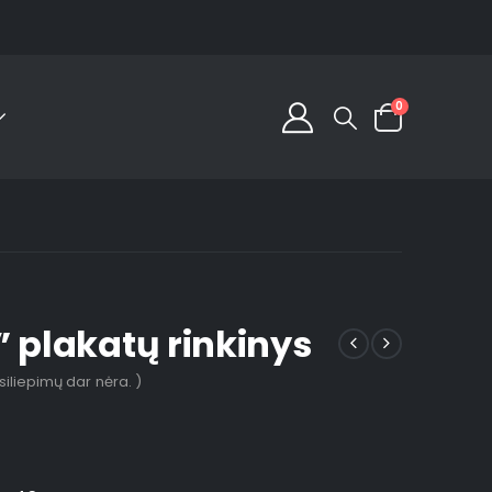
0
” plakatų rinkinys
tsiliepimų dar nėra. )