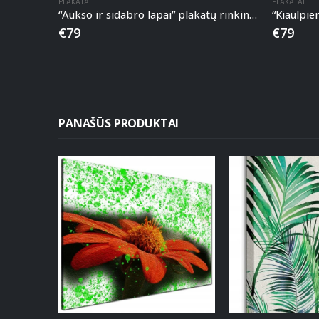
PLAKATAI
PLAKATAI
“Aukso ir sidabro lapai” plakatų rinkinys
“Kiaulpie
€
79
€
79
PANAŠŪS PRODUKTAI