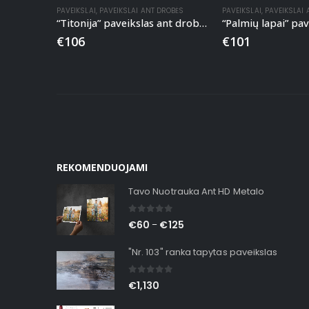
PAVEIKSLAI
,
PAVEIKSLAI ANT DROBĖS
PAVEIKSLAI
,
PAVEIKSLAI
“Titonija” paveikslas ant drobės
€
106
€
101
REKOMENDUOJAMI
Tavo Nuotrauka Ant HD Metalo
0
out of 5
€
60
€
125
–
"Nr. 103" ranka tapytas paveikslas
0
out of 5
€
1,130