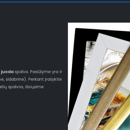
i
juoda
spalva. Pasiūlyme yra ir
ė, sidabrinė). Perkant įrašykite
lių spalvos, išsiųsime