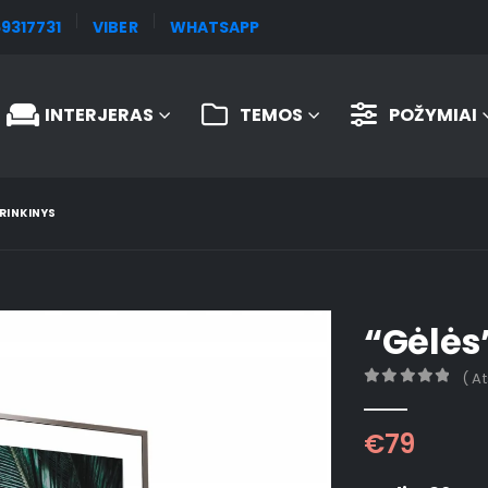
9317731
VIBER
WHATSAPP
INTERJERAS
TEMOS
POŽYMIAI
 RINKINYS
“Gėlės
( A
0
out of 5
€
79