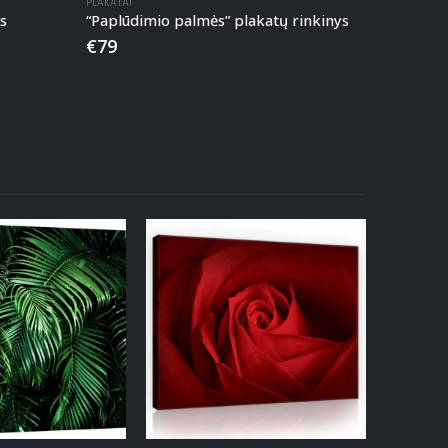
PLAKATAI
s
“Paplūdimio palmės” plakatų rinkinys
€
79