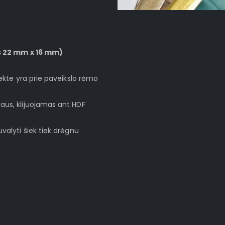
s 22 mm x 16 mm)
lekte yra prie paveikslo rėmo
aus, klijuojamas ant HDF
valyti šiek tiek drėgnu