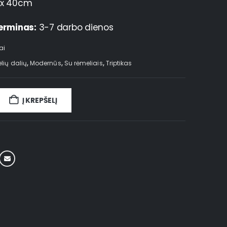
x 40cm
erminas:
3-7 darbo dienos
ai
elių dalių
,
Modernūs
,
Su rėmeliais
,
Triptikas
Į KREPŠELĮ