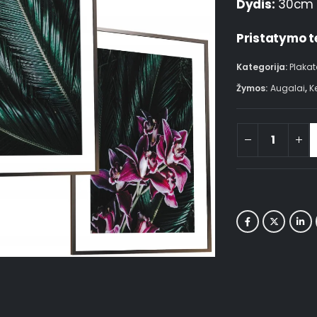
Dydis:
30cm 
Pristatymo t
Kategorija:
Plakat
Žymos:
Augalai
,
K