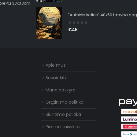
mplektu 33x33cm
"Auksinis kelias" 40x50 tapyba pag
0
out of 5
€
45
Apie mus
Susisiekite
Mano paskyra
Grąžinimo politika
Siuntimo politika
Pirkimo taisyklės