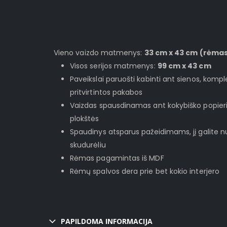
Vieno vaizdo matmenys:
33 cm x 43 cm (rėma
Visos serijos matmenys:
99 cm x 43 cm
Paveikslai paruošti kabinti ant sienos, komp
pritvirtintos pakabos
Vaizdas spausdinamas ant kokybiško popieri
plokštės
Spaudinys atsparus pažeidimams, jį galite nu
skudurėliu
Rėmas pagamintas iš MDF
Rėmų spalvos dera prie bet kokio interjero
PAPILDOMA INFORMACIJA