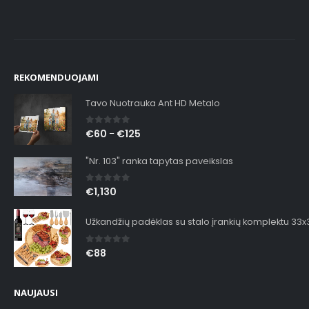
REKOMENDUOJAMI
Tavo Nuotrauka Ant HD Metalo
0
out of 5
€
60
€
125
–
"Nr. 103" ranka tapytas paveikslas
0
out of 5
€
1,130
Užkandžių padėklas su stalo įrankių komplektu 33
0
out of 5
€
88
NAUJAUSI