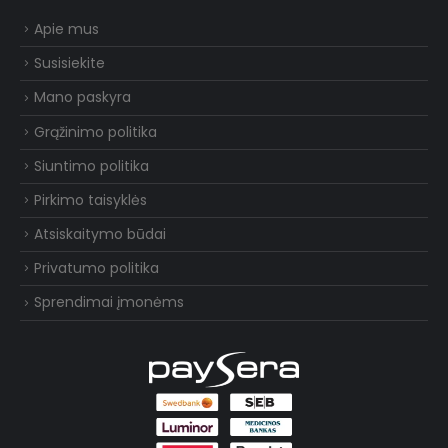
Apie mus
Susisiekite
Mano paskyra
Grąžinimo politika
Siuntimo politika
Pirkimo taisyklės
Atsiskaitymo būdai
Privatumo politika
Sprendimai įmonėms