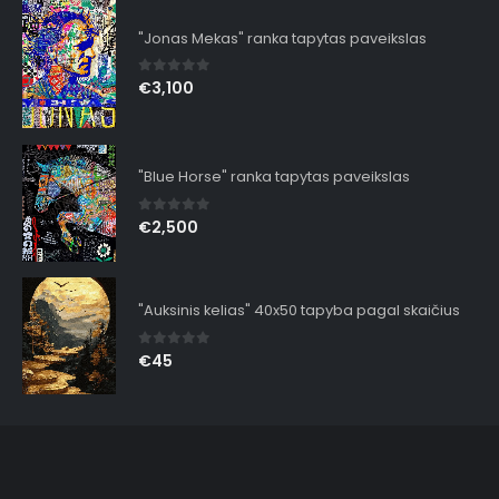
"Jonas Mekas" ranka tapytas paveikslas
0
out of 5
€
3,100
"Blue Horse" ranka tapytas paveikslas
0
out of 5
€
2,500
"Auksinis kelias" 40x50 tapyba pagal skaičius
0
out of 5
€
45