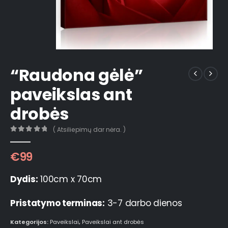
“Raudona gėlė”
paveikslas ant
drobės
( Atsiliepimų dar nėra. )
0
out of 5
€
99
Dydis:
100cm x 70cm
Pristatymo terminas:
3-7 darbo dienos
Kategorijos:
Paveikslai
,
Paveikslai ant drobės