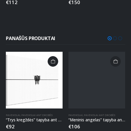
€
112
€
150
PANAŠŪS PRODUKTAI
PAVEIKSLAI
,
PAVEIKSLAI ANT DROBĖS
PAVEIKSLAI
,
PAVEIKSLAI ANT DROBĖS
“Trys kregždės” tapyba ant drobės
“Meninis angelas” tapyba ant drobės
€
92
€
106