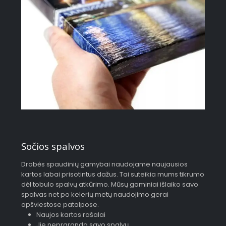
Sočios spalvos
Drobės spaudinių gamybai naudojame naujausios
kartos labai prisotintus dažus. Tai suteikia mums tikrumo
dėl tobulo spalvų atkūrimo. Mūsų gaminiai išlaiko savo
spalvas net po kelerių metų naudojimo gerai
apšviestose patalpose.
Naujos kartos rašalai
Jie nepraranda savo spalvų