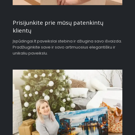
Prisijunkite prie mūsų patenkintų
klientų
Įspūdingai.lt paveikslai stebina ir džiugina savo išvaizda.
Pradžiuginkite save ir savo artimuosius elegantišku ir
unikaliu paveikslu.