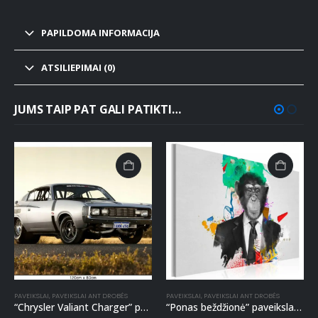
PAPILDOMA INFORMACIJA
ATSILIEPIMAI (0)
JUMS TAIP PAT GALI PATIKTI…
PAVEIKSLAI
,
PAVEIKSLAI ANT DROBĖS
PAVEIKSLAI
,
PAVEIKSLAI ANT DROBĖS
“Chrysler Valiant Charger” paveikslas ant drobės
“Ponas beždžionė” paveikslas ant drobės