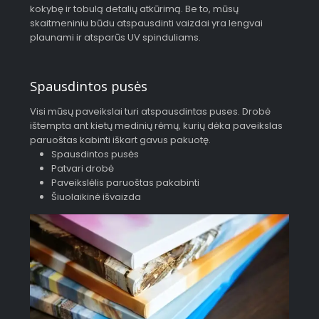
kokybę ir tobulą detalių atkūrimą. Be to, mūsų
skaitmeniniu būdu atspausdinti vaizdai yra lengvai
plaunami ir atsparūs UV spinduliams.
Spausdintos pusės
Visi mūsų paveikslai turi atspausdintas puses. Drobė
ištempta ant kietų medinių rėmų, kurių dėka paveikslas
paruoštas kabinti iškart gavus pakuotę.
Spausdintos pusės
Patvari drobė
Paveikslėlis paruoštas pakabinti
Šiuolaikinė išvaizda