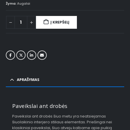
Žyma:
Augalai
Į KREPŠELĮ
APRAŠYMAS
Paveikslai ant drobės
Paveikslai ant drobės šiuo metu yra neatsiejamas
šiuolaikinio interjero stiliaus elementas. Priešingai nei
klasikiniai paveikslai, šiuo atveju kalbame apie puikią