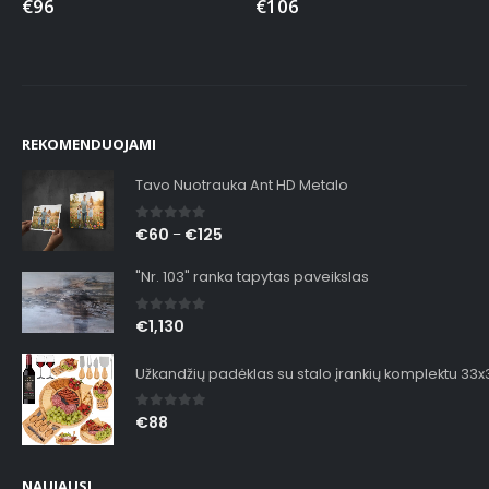
€
96
€
106
REKOMENDUOJAMI
Tavo Nuotrauka Ant HD Metalo
0
out of 5
€
60
€
125
–
"Nr. 103" ranka tapytas paveikslas
0
out of 5
€
1,130
Užkandžių padėklas su stalo įrankių komplektu 33
0
out of 5
€
88
NAUJAUSI