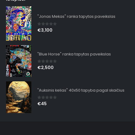
"Jonas Mekas" ranka tapytas paveikslas
0
out of 5
€
3,100
"Blue Horse" ranka tapytas paveikslas
0
out of 5
€
2,500
"Auksinis kelias" 40x50 tapyba pagal skaičius
0
out of 5
€
45