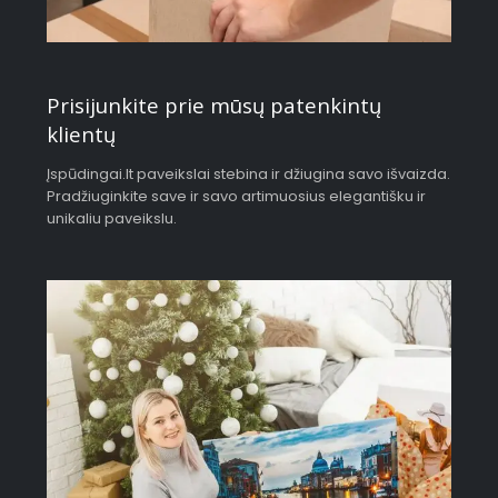
Prisijunkite prie mūsų patenkintų
klientų
Įspūdingai.lt paveikslai stebina ir džiugina savo išvaizda.
Pradžiuginkite save ir savo artimuosius elegantišku ir
unikaliu paveikslu.