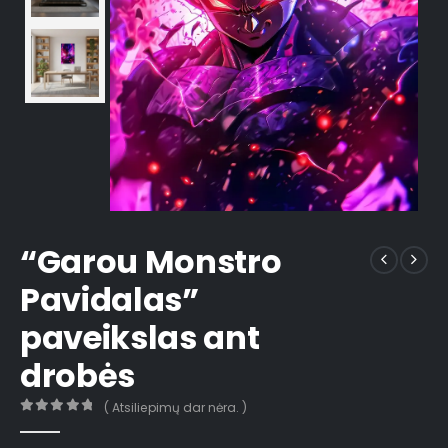
“Garou Monstro
Pavidalas”
paveikslas ant
drobės
( Atsiliepimų dar nėra. )
0
out of 5