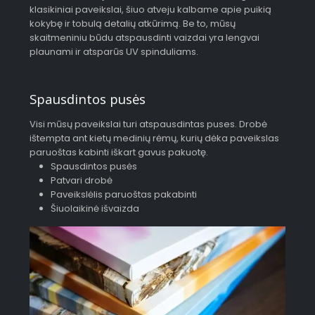
klasikiniai paveikslai, šiuo atveju kalbame apie puikią
kokybę ir tobulą detalių atkūrimą. Be to, mūsų
skaitmeniniu būdu atspausdinti vaizdai yra lengvai
plaunami ir atsparūs UV spinduliams.
Spausdintos pusės
Visi mūsų paveikslai turi atspausdintas puses. Drobė
ištempta ant kietų medinių rėmų, kurių dėka paveikslas
paruoštas kabinti iškart gavus pakuotę.
Spausdintos pusės
Patvari drobė
Paveikslėlis paruoštas pakabinti
Šiuolaikinė išvaizda