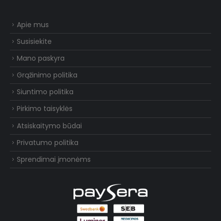
Apie mus
Susisiekite
Mano paskyra
Grąžinimo politika
Siuntimo politika
Pirkimo taisyklės
Atsiskaitymo būdai
Privatumo politika
Sprendimai įmonėms