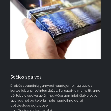
Sočios spalvos
Drobės spaudinių gamybai naudojame naujausios
kartos labai prisotintus dažus. Tai suteikia mums tikrumo
dėl tobulo spalvų atkūrimo. Mūsų gaminiai išlaiko savo
spalvas net po kelerių metų naudojimo gerai
apšviestose patalpose.
Naujos kartos rašalai