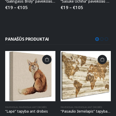
“Galingasis Broly” paveikslas ant drobės
“Sasuke Uchiha” paveikslas ant drobės
€
19
–
€
105
€
19
–
€
105
PANAŠŪS PRODUKTAI
PAVEIKSLAI
,
PAVEIKSLAI ANT DROBĖS
PAVEIKSLAI
,
PAVEIKSLAI ANT DROBĖS
“Lapė” tapyba ant drobės
“Pasaulio žemėlapis” tapyba ant drobės