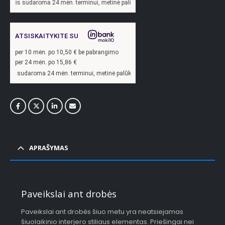
ma 24 mėn. terminui, metinė palūkanų norma –
13,9
%, sutarties sudarymo mokestis
ATSISKAITYKITE SU
per
10
mėn. po
10,50
€ be pabrangimo
per 24 mėn. po
15,86
€
 24 mėn. terminui, metinė palūkanų norma –
13,9
%, sutarties sudarymo mokestis 
APRAŠYMAS
Paveikslai ant drobės
Paveikslai ant drobės šiuo metu yra neatsiejamas
šiuolaikinio interjero stiliaus elementas. Priešingai nei