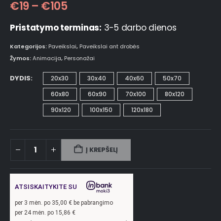
€
19
–
€
105
Pristatymo terminas:
3-5 darbo dienos
Kategorijos:
Paveikslai
,
Paveikslai ant drobės
Žymos:
Animacija
,
Personažai
DYDIS
20x30
30x40
40x60
50x70
60x80
60x90
70x100
80x120
90x120
100x150
120x180
Į KREPŠELĮ
ATSISKAITYKITE SU
per
3
mėn. po
35,00
€ be pabrangimo
per 24 mėn. po
15,86
€