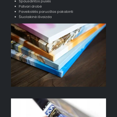
Spausdintos pusės
Patvari drobė
Paveikslėlis paruoštas pakabinti
Šiuolaikinė išvaizda