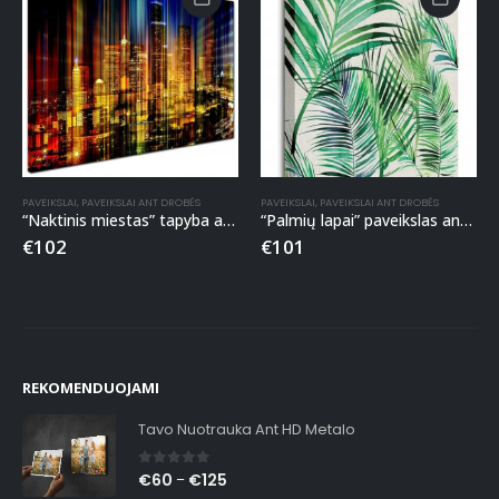
PAVEIKSLAI
,
PAVEIKSLAI ANT DROBĖS
PAVEIKSLAI
,
PAVEIKSLAI ANT DROBĖS
“Naktinis miestas” tapyba ant drobės
“Palmių lapai” paveikslas ant drobės
€
102
€
101
REKOMENDUOJAMI
Tavo Nuotrauka Ant HD Metalo
0
out of 5
€
60
€
125
–