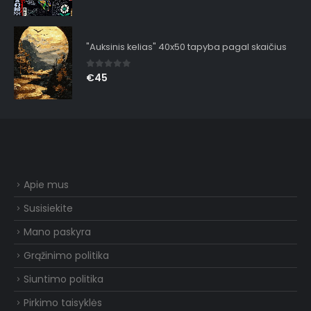
"Auksinis kelias" 40x50 tapyba pagal skaičius
0
out of 5
€
45
Apie mus
Susisiekite
Mano paskyra
Grąžinimo politika
Siuntimo politika
Pirkimo taisyklės