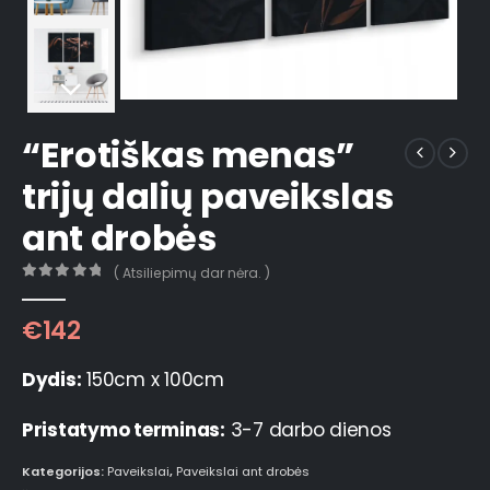
“Erotiškas menas”
trijų dalių paveikslas
ant drobės
( Atsiliepimų dar nėra. )
0
out of 5
€
142
Dydis:
150cm x 100cm
Pristatymo terminas:
3-7 darbo dienos
Kategorijos:
Paveikslai
,
Paveikslai ant drobės