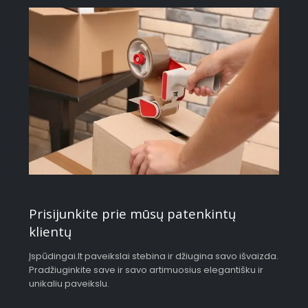
Prisijunkite prie mūsų patenkintų
klientų
Įspūdingai.lt paveikslai stebina ir džiugina savo išvaizda.
Pradžiuginkite save ir savo artimuosius elegantišku ir
unikaliu paveikslu.