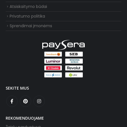
Atsiskaitymo būdai
Privatumo politika
Sprendimai įmonėms
SEKITE MUS
REKOMENDUOJAME
Žaislų parduotuvė