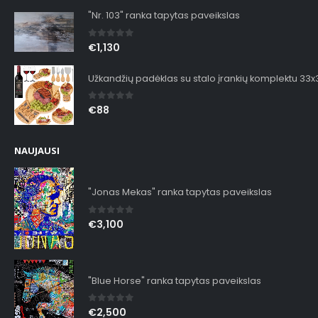
"Nr. 103" ranka tapytas paveikslas
0
out of 5
€
1,130
Užkandžių padėklas su stalo įrankių komplektu 33
0
out of 5
€
88
NAUJAUSI
"Jonas Mekas" ranka tapytas paveikslas
0
out of 5
€
3,100
"Blue Horse" ranka tapytas paveikslas
0
out of 5
€
2,500