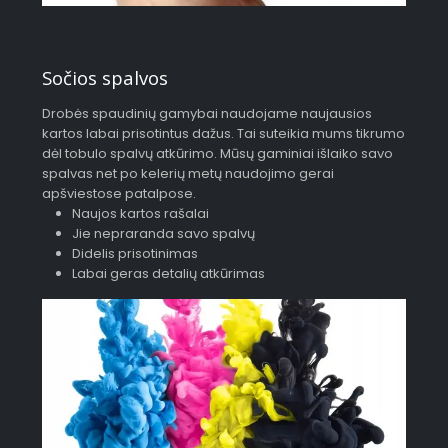
Sočios spalvos
Drobės spaudinių gamybai naudojame naujausios
kartos labai prisotintus dažus. Tai suteikia mums tikrumo
dėl tobulo spalvų atkūrimo. Mūsų gaminiai išlaiko savo
spalvas net po kelerių metų naudojimo gerai
apšviestose patalpose.
Naujos kartos rašalai
Jie nepraranda savo spalvų
Didelis prisotinimas
Labai geras detalių atkūrimas