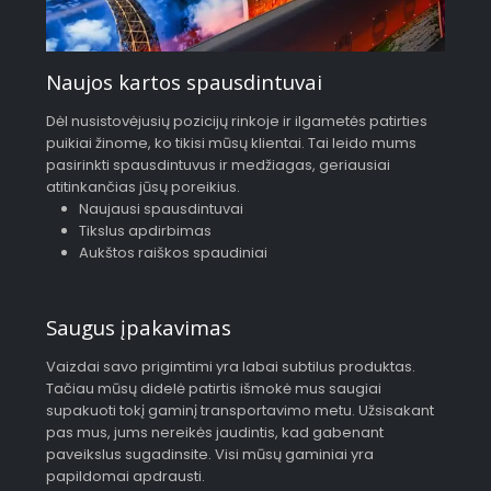
Naujos kartos spausdintuvai
Dėl nusistovėjusių pozicijų rinkoje ir ilgametės patirties
puikiai žinome, ko tikisi mūsų klientai. Tai leido mums
pasirinkti spausdintuvus ir medžiagas, geriausiai
atitinkančias jūsų poreikius.
Naujausi spausdintuvai
Tikslus apdirbimas
Aukštos raiškos spaudiniai
Saugus įpakavimas
Vaizdai savo prigimtimi yra labai subtilus produktas.
Tačiau mūsų didelė patirtis išmokė mus saugiai
supakuoti tokį gaminį transportavimo metu. Užsisakant
pas mus, jums nereikės jaudintis, kad gabenant
paveikslus sugadinsite. Visi mūsų gaminiai yra
papildomai apdrausti.