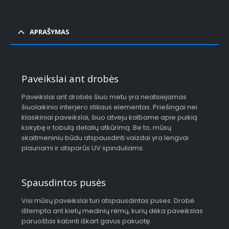
APRAŠYMAS
Paveikslai ant drobės
Paveikslai ant drobės šiuo metu yra neatsiejamas
šiuolaikinio interjero stiliaus elementas. Priešingai nei
klasikiniai paveikslai, šiuo atveju kalbame apie puikią
kokybę ir tobulą detalių atkūrimą. Be to, mūsų
skaitmeniniu būdu atspausdinti vaizdai yra lengvai
plaunami ir atsparūs UV spinduliams.
Spausdintos pusės
Visi mūsų paveikslai turi atspausdintas puses. Drobė
ištempta ant kietų medinių rėmų, kurių dėka paveikslas
paruoštas kabinti iškart gavus pakuotę.