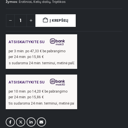
Žymos:
Erotiniai
,
Kelių dalių
,
Triptikas
Į KREPŠELĮ
ATSISKAITYKITE SU
per
3
mėn. po
47,33
€ be pabrangimo
per 24 mėn. po
15,86
€
ma 24 mėn. terminui, metinė palūkanų norma –
13,9
%, sutarties sudarymo mokesti
ATSISKAITYKITE SU
per
10
mėn. po
14,20
€ be pabrangimo
per 24 mėn. po
15,86
€
oma 24 mėn. terminui, metinė palūkanų norma –
13,9
%, sutarties sudarymo mokest