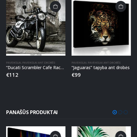
PAVEIKSLAI
,
PAVEIKSLAI ANT DROBĖS
PAVEIKSLAI
,
PAVEIKSLAI ANT DROBĖS
“Ducati Scrambler Cafe Racer” paveikslas ant drobės
“Jaguaras” tapyba ant drobės
€
112
€
99
PANAŠŪS PRODUKTAI