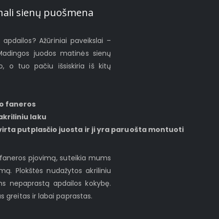
iginali sienų puošmena
ų apdailos? Ažūriniai paveikslai –
 Madingos juodos matinės sienų
o, o tuo pačiu išsiskiria iš kitų
žo faneros
kriliniu laku
virta putplasčio juosta ir ji yra paruošta montuoti
o faneros pjovimą, suteikia mums
ą. Plokštės nudažytos akriliniu
ms nepaprastą apdailos kokybę.
greitas ir labai paprastas.