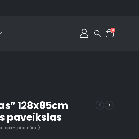
0
as” 128x85cm
is paveikslas
tsiliepimų dar nėra. )