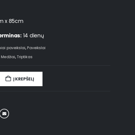
m x 85cm
erminas:
14 dienų
niai paveikslai
,
Paveikslai
,
Medžiai
,
Triptikas
Į KREPŠELĮ