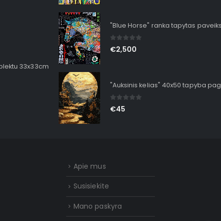
"Blue Horse" ranka tapytas paveik
0
out of 5
€
2,500
mplektu 33x33cm
"Auksinis kelias" 40x50 tapyba pag
0
out of 5
€
45
Apie mus
Susisiekite
Mano paskyra