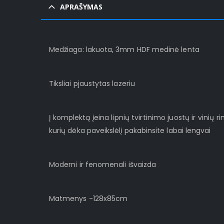
APRAŠYMAS
Medžiaga: lakuota, 3mm HDF medinė lenta
Tiksliai pjaustytas lazeriu
Į komplektą įeina lipnių tvirtinimo juostų ir vinių rin
kurių dėka paveikslėlį pakabinsite labai lengvai
Moderni ir fenomenali išvaizda
Matmenys -128x85cm