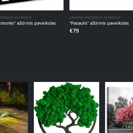
AVEIKSLAI
,
PAVEIKSLAI
AŽŪRINIAI PAVEIKSLAI
,
PAVEIKSLAI
monės” ažūrinis paveikslas
“Pasaulis” ažūrinis paveikslas
€
79