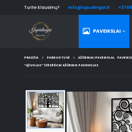
Turite klausimų?
info@ispudingai.lt
+3706
PAVEIKSLAI
PRADŽIA
PARDUOTUVĖ
AŽŪRINIAI PAVEIKSLAI
,
PAVEIKS
“ĄŽUOLAS” 128X85CM AŽŪRINIS PAVEIKSLAS