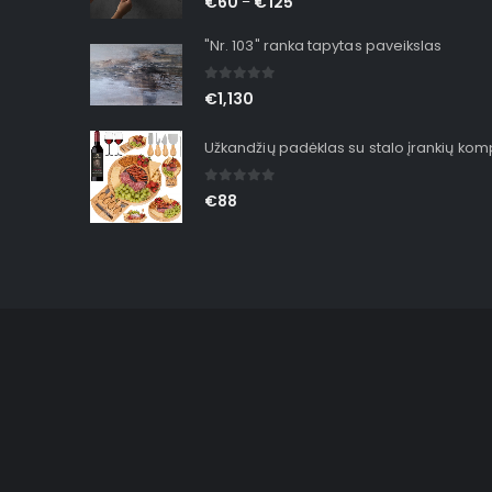
€
60
€
125
–
"Nr. 103" ranka tapytas paveikslas
0
out of 5
€
1,130
Užkandžių padėklas su stalo įrankių ko
0
out of 5
€
88