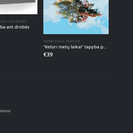
KSLAI ANT DROBĖS
yba ant drobės
TAPYBA PAGAL SKAIČIUS
“Keturi metų laikai” tapyba pagal skaičius
€
39
ikslas