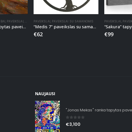
RBAI
,
PAVEIKSLAI
,
RANKA TAPYTI PAVEIKSLAI
PAVEIKSLAI
,
PAVEIKSLAI SU SAMANOMIS
PAVEIKSLAI
,
PAVEI
“Tėkmė” ranka tapytas paveikslas
“Medis 7” paveikslas su samanomis
“Sakura” tap
€
62
€
99
NAUJAUSI
"Jonas Mekas" ranka tapytas pave
0
out of 5
€
3,100