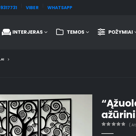
9317731
VIBER
WHATSAPP
INTERJERAS
TEMOS
POŽYMIAI
LAI
“Ąžuol
ažūrin
( A
0
out of 5