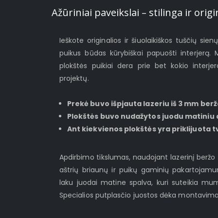
Ažūriniai paveikslai – stilinga ir or
Ieškote originalios ir šiuolaikiškos tuščių sien
puikus būdas kūrybiškai papuošti interjerą.
plokštės puikiai dera prie bet kokio interjer
projektų.
Prekė buvo išpjauta lazeriu iš 3 mm ber
Plokštės buvo nudažytos juodu matiniu a
Ant kiekvienos plokštės yra priklijuota t
Apdirbimo tikslumas, naudojant lazerinį berž
aštrių briaunų ir puikų gaminių pakartojamum
laku juodai matine spalva, kuri suteikia mu
Specialios putplasčio juostos dėka montavimas 