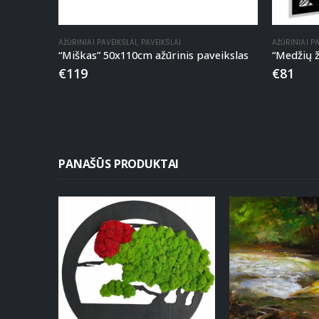
AŽŪRINIAI PAVEIKSLAI
,
PAVEIKSLAI
AŽŪRINIAI P
“Miškas” 50x110cm ažūrinis paveikslas
“Medžių ž
€
119
€
81
PANAŠŪS PRODUKTAI