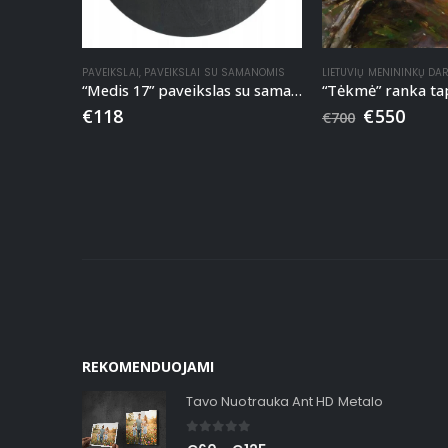
PAVEIKSLAI
,
PAVEIKSLAI SU SAMANOMIS
LIETUVIŲ MENININKŲ DA
“Medis 17” paveikslas su samanomis
€
118
€
550
€
700
REKOMENDUOJAMI
Tavo Nuotrauka Ant HD Metalo
0
out of 5