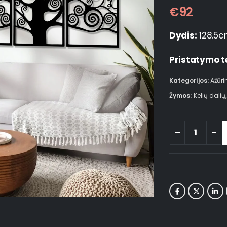
€
92
Dydis:
128.5c
Pristatymo t
Kategorijos:
Ažūri
Žymos:
Kelių dalių