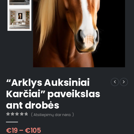
“Arklys Auksiniai
Karčiai” paveikslas
ant drobės
( Atsiliepimų dar nėra. )
0
out of 5
€
19
–
€
105