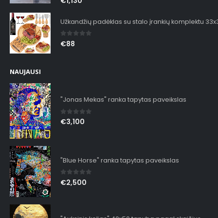
€
1,130
Užkandžių padėklas su stalo įrankių komplektu 33
0
out of 5
€
88
NAUJAUSI
"Jonas Mekas" ranka tapytas paveikslas
0
out of 5
€
3,100
"Blue Horse" ranka tapytas paveikslas
0
out of 5
€
2,500