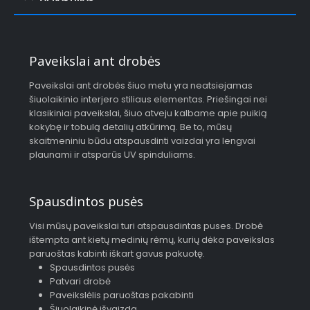
Paveikslai ant drobės
Paveikslai ant drobės šiuo metu yra neatsiejamas
šiuolaikinio interjero stiliaus elementas. Priešingai nei
klasikiniai paveikslai, šiuo atveju kalbame apie puikią
kokybę ir tobulą detalių atkūrimą. Be to, mūsų
skaitmeniniu būdu atspausdinti vaizdai yra lengvai
plaunami ir atsparūs UV spinduliams.
Spausdintos pusės
Visi mūsų paveikslai turi atspausdintas puses. Drobė
ištempta ant kietų medinių rėmų, kurių dėka paveikslas
paruoštas kabinti iškart gavus pakuotę.
Spausdintos pusės
Patvari drobė
Paveikslėlis paruoštas pakabinti
Šiuolaikinė išvaizda