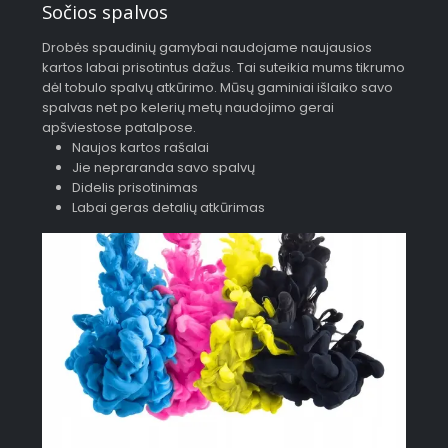
Sočios spalvos
Drobės spaudinių gamybai naudojame naujausios
kartos labai prisotintus dažus. Tai suteikia mums tikrumo
dėl tobulo spalvų atkūrimo. Mūsų gaminiai išlaiko savo
spalvas net po kelerių metų naudojimo gerai
apšviestose patalpose.
Naujos kartos rašalai
Jie nepraranda savo spalvų
Didelis prisotinimas
Labai geras detalių atkūrimas