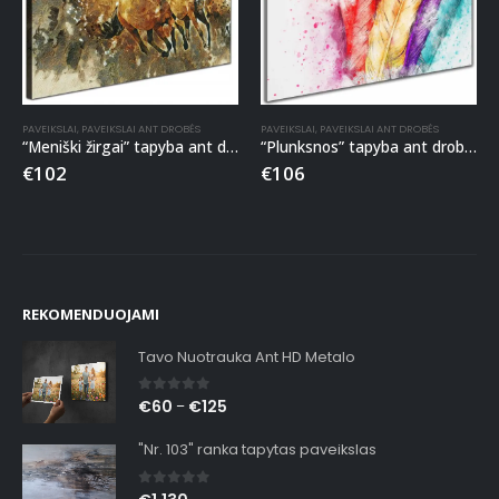
PAVEIKSLAI
,
PAVEIKSLAI ANT DROBĖS
PAVEIKSLAI
,
PAVEIKSLAI ANT DROBĖS
“Meniški žirgai” tapyba ant drobės
“Plunksnos” tapyba ant drobės
€
102
€
106
REKOMENDUOJAMI
Tavo Nuotrauka Ant HD Metalo
0
out of 5
€
60
€
125
–
"Nr. 103" ranka tapytas paveikslas
0
out of 5