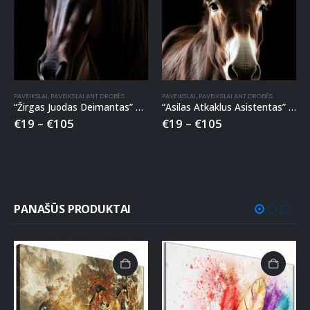
PAVEIKSLAI
,
PAVEIKSLAI ANT DROBĖS
PAVEIKSLAI
,
PAVEIKSLAI ANT DROBĖS
“Žirgas Juodas Deimantas” paveikslas ant drobės
“Asilas Atkaklus Asistentas” paveikslas ant drobės
€
19
–
€
105
€
19
–
€
105
PANAŠŪS PRODUKTAI