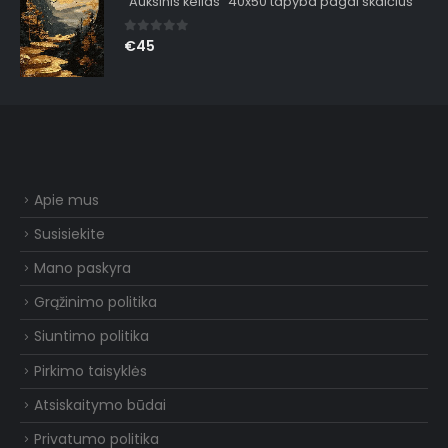
"Auksinis kelias" 40x50 tapyba pagal skaičius
0
out of 5
€
45
Apie mus
Susisiekite
Mano paskyra
Grąžinimo politika
Siuntimo politika
Pirkimo taisyklės
Atsiskaitymo būdai
Privatumo politika