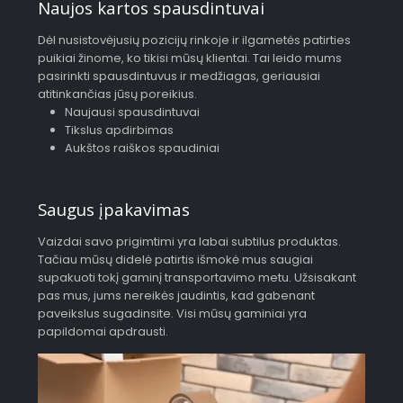
Naujos kartos spausdintuvai
Dėl nusistovėjusių pozicijų rinkoje ir ilgametės patirties
puikiai žinome, ko tikisi mūsų klientai. Tai leido mums
pasirinkti spausdintuvus ir medžiagas, geriausiai
atitinkančias jūsų poreikius.
Naujausi spausdintuvai
Tikslus apdirbimas
Aukštos raiškos spaudiniai
Saugus įpakavimas
Vaizdai savo prigimtimi yra labai subtilus produktas.
Tačiau mūsų didelė patirtis išmokė mus saugiai
supakuoti tokį gaminį transportavimo metu. Užsisakant
pas mus, jums nereikės jaudintis, kad gabenant
paveikslus sugadinsite. Visi mūsų gaminiai yra
papildomai apdrausti.