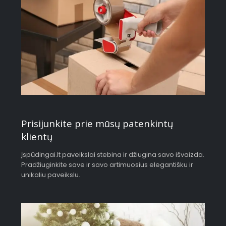
Prisijunkite prie mūsų patenkintų
klientų
Įspūdingai.lt paveikslai stebina ir džiugina savo išvaizda.
Pradžiuginkite save ir savo artimuosius elegantišku ir
unikaliu paveikslu.