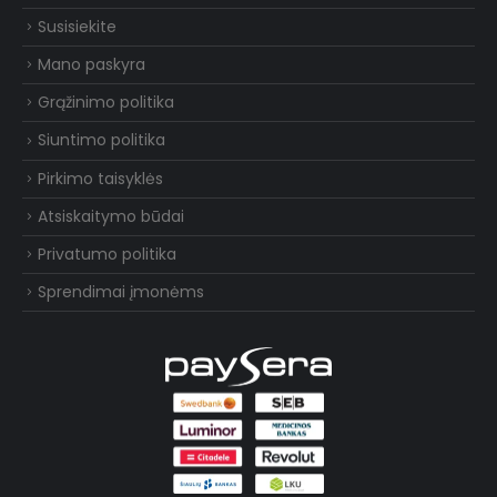
Susisiekite
Mano paskyra
Grąžinimo politika
Siuntimo politika
Pirkimo taisyklės
Atsiskaitymo būdai
Privatumo politika
Sprendimai įmonėms