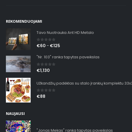
REKOMENDUOJAMI
Tavo Nuotrauka Ant HD Metalo
0
out of 5
€
60
€
125
–
"Nr. 103" ranka tapytas paveikslas
0
out of 5
€
1,130
Užkandžių padėklas su stalo įrankių komplektu 33
0
out of 5
€
88
NAUJAUSI
"Jonas Mekas" ranka tapytas paveikslas