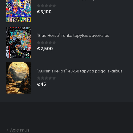
0
out of 5
€
3,100
"Blue Horse" ranka tapytas paveikslas
0
out of 5
€
2,500
"Auksinis kelias" 40x50 tapyba pagal skaičius
0
out of 5
€
45
Apie mus