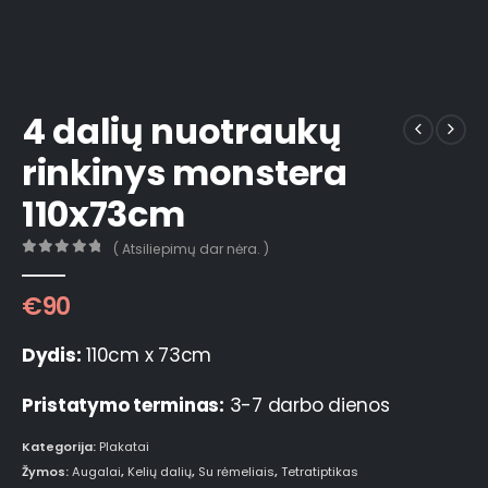
4 dalių nuotraukų
rinkinys monstera
110x73cm
( Atsiliepimų dar nėra. )
0
out of 5
€
90
Dydis:
110cm x 73cm
Pristatymo terminas:
3-7 darbo dienos
Kategorija:
Plakatai
Žymos:
Augalai
,
Kelių dalių
,
Su rėmeliais
,
Tetratiptikas