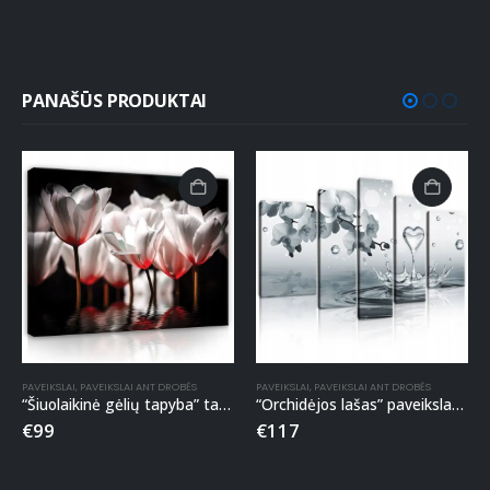
PANAŠŪS PRODUKTAI
PAVEIKSLAI
,
PAVEIKSLAI ANT DROBĖS
PAVEIKSLAI
,
PAVEIKSLAI ANT DROBĖS
“Šiuolaikinė gėlių tapyba” tapyba ant drobės
“Orchidėjos lašas” paveikslas ant drobės
€
99
€
117