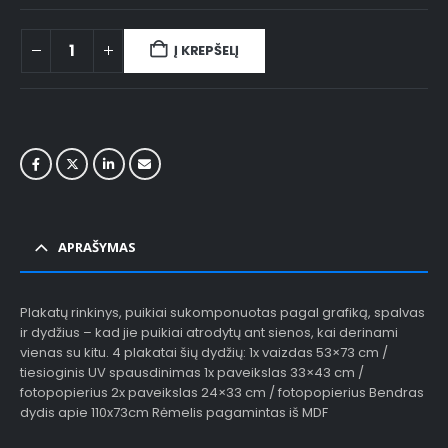
Į KREPŠELĮ
APRAŠYMAS
Plakatų rinkinys, puikiai sukomponuotas pagal grafiką, spalvas
ir dydžius – kad jie puikiai atrodytų ant sienos, kai derinami
vienas su kitu. 4 plakatai šių dydžių: 1x vaizdas 53×73 cm /
tiesioginis UV spausdinimas 1x paveikslas 33×43 cm /
fotopopierius 2x paveikslas 24×33 cm / fotopopierius Bendras
dydis apie 110x73cm Rėmelis pagamintas iš MDF