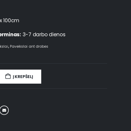
x 100cm
erminas:
3-7 darbo dienos
kslai
,
Paveikslai ant drobės
Į KREPŠELĮ