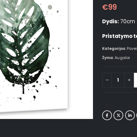
€
99
Dydis:
70cm 
Pristatymo t
Kategorijos:
Pavei
Žyma:
Augalai