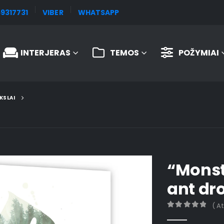
9317731
VIBER
WHATSAPP
INTERJERAS
TEMOS
POŽYMIAI
KSLAI
“Monst
ant dr
( A
0
out of 5