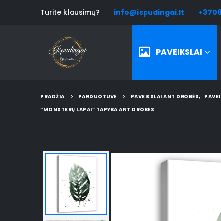
Turite klausimų?
info@ispudingai.lt
+3706
PAVEIKSLAI
PRADŽIA
PARDUOTUVĖ
PAVEIKSLAI ANT DROBĖS
,
PAVEI
“MONSTERŲ LAPAI” TAPYBA ANT DROBĖS