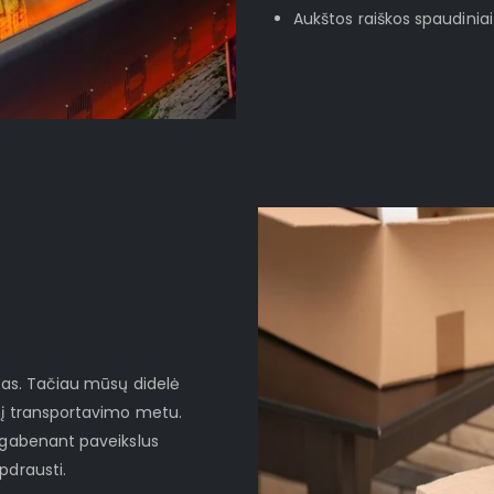
Aukštos raiškos spaudiniai
ktas. Tačiau mūsų didelė
nį transportavimo metu.
d gabenant paveikslus
pdrausti.