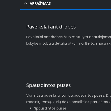
APRAŠYMAS
Paveikslai ant drobės
Paveikslai ant drobės šiuo metu yra neatsiejamas š
kokybę ir tobulą detalių atkūrimą. Be to, mūsų s
Spausdintos pusės
Visi mūsų paveikslai turi atspausdintas puses. D
medinių rėmų, kurių dėka paveikslas paruoštas ka
Spausdintos pusės