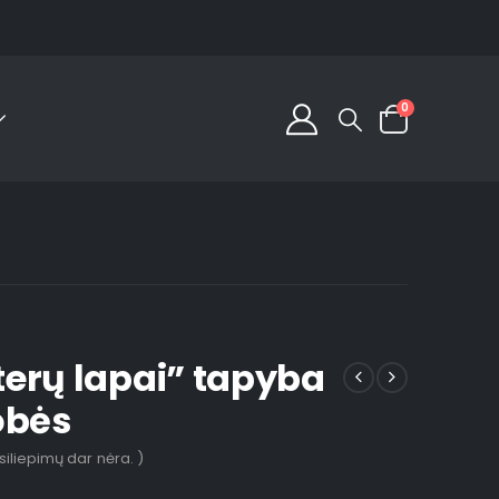
0
erų lapai” tapyba
obės
tsiliepimų dar nėra. )