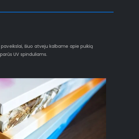
i paveikslai, šiuo atveju kalbame apie puikią
sparūs UV spinduliams.