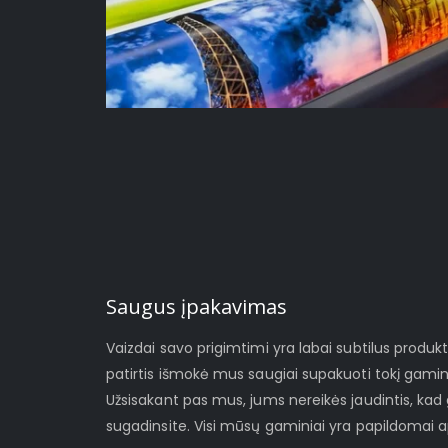
Saugus įpakavimas
Vaizdai savo prigimtimi yra labai subtilus produ
patirtis išmokė mus saugiai supakuoti tokį gami
Užsisakant pas mus, jums nereikės jaudintis, ka
sugadinsite. Visi mūsų gaminiai yra papildomai a