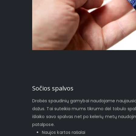
Sočios spalvos
Drobės spaudinių gamybai naudojame naujausios 
dažus. Tai suteikia mums tikrumo dėl tobulo spa
išlaiko savo spalvas net po kelerių metų naudoj
patalpose.
Naujos kartos rašalai