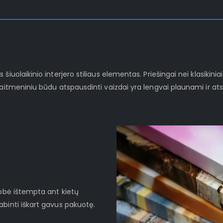
iuolaikinio interjero stiliaus elementas. Priešingai nei klasikinia
kaitmeniniu būdu atspausdinti vaizdai yra lengvai plaunami ir at
robė ištempta ant kietų
binti iškart gavus pakuotę.