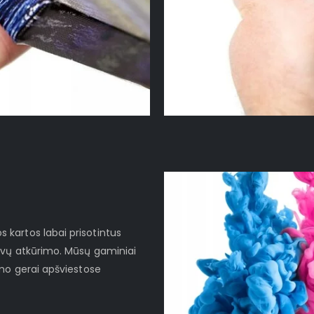
kartos labai prisotintus
lvų atkūrimo. Mūsų gaminiai
imo gerai apšviestose