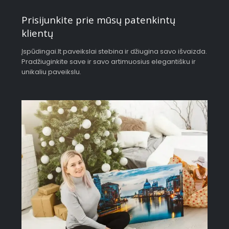
Prisijunkite prie mūsų patenkintų
klientų
Įspūdingai.lt paveikslai stebina ir džiugina savo išvaizda.
Pradžiuginkite save ir savo artimuosius elegantišku ir
unikaliu paveikslu.