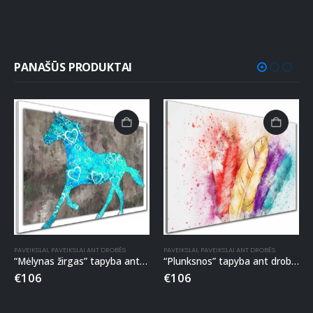
PANAŠŪS PRODUKTAI
PAVEIKSLAI
,
PAVEIKSLAI ANT DROBĖS
PAVEIKSLAI
,
PAVEIKSLAI ANT DROBĖS
“Mėlynas žirgas” tapyba ant drobės
“Plunksnos” tapyba ant drobės
€
106
€
106