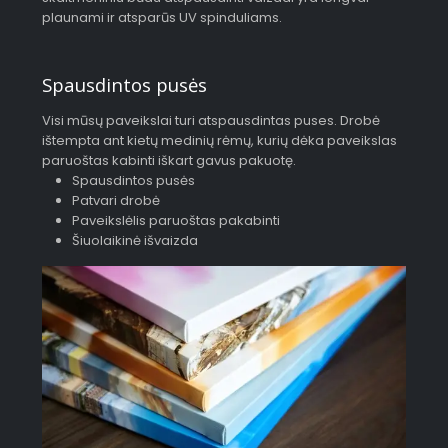
plaunami ir atsparūs UV spinduliams.
Spausdintos pusės
Visi mūsų paveikslai turi atspausdintas puses. Drobė
ištempta ant kietų medinių rėmų, kurių dėka paveikslas
paruoštas kabinti iškart gavus pakuotę.
Spausdintos pusės
Patvari drobė
Paveikslėlis paruoštas pakabinti
Šiuolaikinė išvaizda