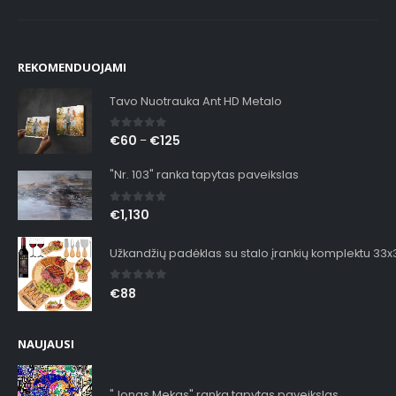
REKOMENDUOJAMI
Tavo Nuotrauka Ant HD Metalo
0
out of 5
€
60
€
125
–
"Nr. 103" ranka tapytas paveikslas
0
out of 5
€
1,130
Užkandžių padėklas su stalo įrankių komplektu 33
0
out of 5
€
88
NAUJAUSI
"Jonas Mekas" ranka tapytas paveikslas