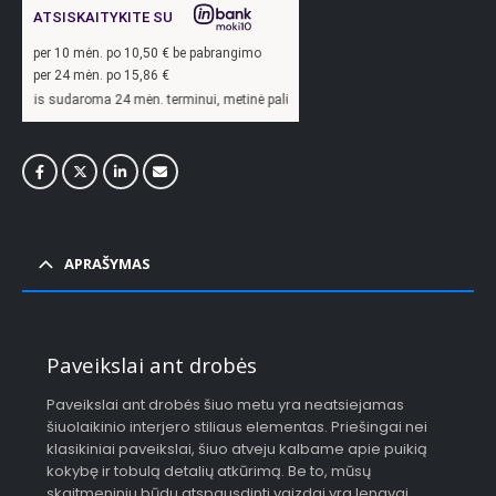
ATSISKAITYKITE SU
per
10
mėn. po
10,50
€ be pabrangimo
per 24 mėn. po
15,86
€
oma 24 mėn. terminui, metinė palūkanų norma –
13,9
%, sutarties sudarymo mokest
APRAŠYMAS
Paveikslai ant drobės
Paveikslai ant drobės šiuo metu yra neatsiejamas
šiuolaikinio interjero stiliaus elementas. Priešingai nei
klasikiniai paveikslai, šiuo atveju kalbame apie puikią
kokybę ir tobulą detalių atkūrimą. Be to, mūsų
skaitmeniniu būdu atspausdinti vaizdai yra lengvai