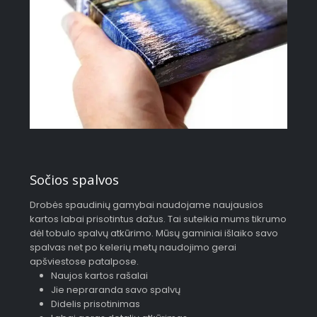
Sočios spalvos
Drobės spaudinių gamybai naudojame naujausios
kartos labai prisotintus dažus. Tai suteikia mums tikrumo
dėl tobulo spalvų atkūrimo. Mūsų gaminiai išlaiko savo
spalvas net po kelerių metų naudojimo gerai
apšviestose patalpose.
Naujos kartos rašalai
Jie nepraranda savo spalvų
Didelis prisotinimas