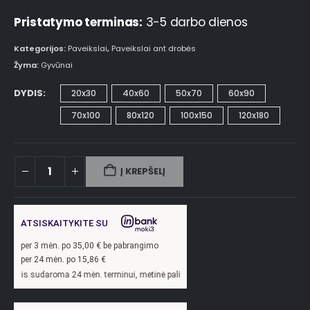
Pristatymo terminas:
3-5 darbo dienos
Kategorijos:
Paveikslai
,
Paveikslai ant drobės
Žyma:
Gyvūnai
DYDIS
20x30
40x60
50x70
60x90
70x100
80x120
100x150
120x180
Į KREPŠELĮ
ATSISKAITYKITE SU
per
3
mėn. po
35,00
€ be pabrangimo
per 24 mėn. po
15,86
€
oma 24 mėn. terminui, metinė palūkanų norma –
13,9
%, sutarties sudarymo mokest