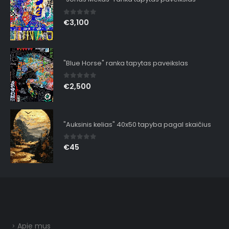
0
out of 5
€
3,100
"Blue Horse" ranka tapytas paveikslas
0
out of 5
€
2,500
"Auksinis kelias" 40x50 tapyba pagal skaičius
0
out of 5
€
45
Apie mus