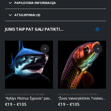
PAPILDOMA INFORMACIJA
ATSILIEPIMAI (0)
JUMS TAIP PAT GALI PATIKTI…
PAVEIKSLAI
,
PAVEIKSLAI ANT DROBĖS
PAVEIKSLAI
,
PAVEIKSLAI ANT DROBĖS
“Ryklys Plėšrus Šypsnis” paveikslas ant drobės
“Žuvis Vaivorykštinis Tviskesys” paveikslas ant drobės
€
19
–
€
105
€
19
–
€
105