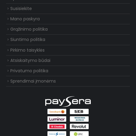
Susisiekite
Mano paskyra
Grąžinimo politika
Siuntimo politika
Pirkimo taisyklės
Atsiskaitymo būdai
Privatumo politika
Sprendimai įmonėms