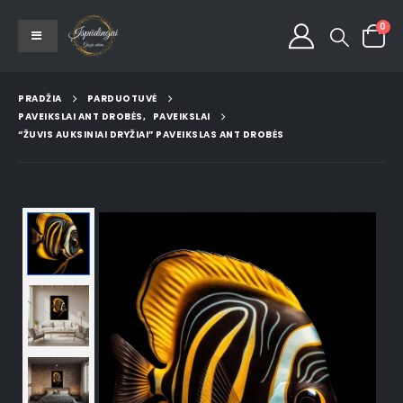
0
PRADŽIA
PARDUOTUVĖ
PAVEIKSLAI ANT DROBĖS
,
PAVEIKSLAI
“ŽUVIS AUKSINIAI DRYŽIAI” PAVEIKSLAS ANT DROBĖS