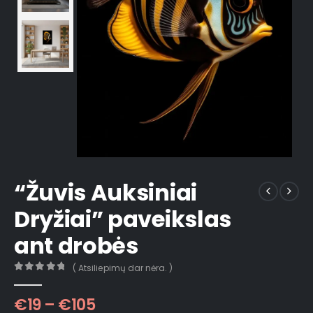
“Žuvis Auksiniai
Dryžiai” paveikslas
ant drobės
( Atsiliepimų dar nėra. )
0
out of 5
€
19
–
€
105