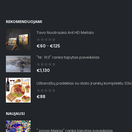
REKOMENDUOJAMI
Tavo Nuotrauka Ant HD Metalo
0
out of 5
€
60
€
125
–
"Nr. 103" ranka tapytas paveikslas
0
out of 5
€
1,130
Užkandžių padėklas su stalo įrankių komplektu 33
0
out of 5
€
88
NAUJAUSI
"Jonas Mekas" ranka tapytas paveikslas