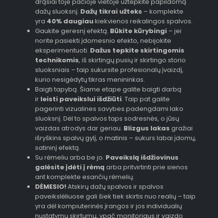
drąsiai toje pačioje vietoje užtepkite papildomą
dažų sluoksnį.
Dažų tikrai užteks
– komplekte
yra
40% daugiau
kiekvienos reikalingos spalvos.
Gaukite geresnį efektą.
Būkite kūrybingi
– jei
norite pasiekti įdomesnio efekto, nebijokite
eksperimentuoti.
Dažus tepkite skirtingomis
technikomis
, iš skirtingų pusių ir skirtingo storio
sluoksniais – taip sukursite profesionalų įvaizdį,
kurio nesigėdytų tikras menininkas.
Baigti tapybą. Šiame etape galite baigti darbą
ir
leisti paveikslui išdžiūti
. Taip pat galite
pagerinti vizualines savybes padengdami lako
sluoksnį. Dėl to spalvos taps sodresnės, o jūsų
vaizdas atrodys dar geriau.
Blizgus lakas
gražiai
išryškins spalvų gylį, o matinis – sukurs labai įdomų,
satininį efektą.
Su rėmeliu arba be jo.
Paveikslą išdžiovinus
galėsite įdėti į rėmą
arba pritvirtinti prie sienos
ant komplekte esančių rėmelių.
DĖMESIO!
Atskirų dažų spalvos ir spalvos
paveikslėliuose gali šiek tiek skirtis nuo realių – taip
yra dėl kompiuterinės įrangos ir jos individualių
nustatymų skirtumų, ypač monitoriaus ir vaizdo