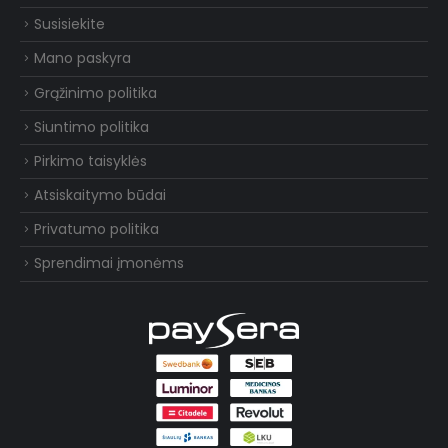
Susisiekite
Mano paskyra
Grąžinimo politika
Siuntimo politika
Pirkimo taisyklės
Atsiskaitymo būdai
Privatumo politika
Sprendimai įmonėms