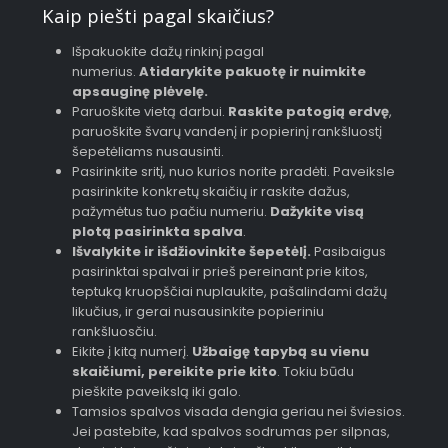
Kaip piešti pagal skaičius?
Išpakuokite dažų rinkinį pagal
numerius.
Atidarykite pakuotę ir nuimkite
apsauginę plėvelę.
Paruoškite vietą darbui.
Raskite patogią erdvę
,
paruoškite švarų vandenį ir popierinį rankšluostį
šepetėliams nusausinti.
Pasirinkite sritį, nuo kurios norite pradėti. Paveiksle
pasirinkite konkretų skaičių ir raskite dažus,
pažymėtus tuo pačiu numeriu.
Dažykite visą
plotą pasirinkta spalva
.
Išvalykite ir išdžiovinkite šepetėlį.
Pasibaigus
pasirinktai spalvai ir prieš pereinant prie kitos,
teptuką kruopščiai nuplaukite, pašalindami dažų
likučius, ir gerai nusausinkite popieriniu
rankšluosčiu.
Eikite į kitą numerį.
Užbaigę tapybą su vienu
skaičiumi, pereikite prie kito
. Tokiu būdu
pieškite paveikslą iki galo.
Tamsios spalvos visada dengia geriau nei šviesios.
Jei pastebite, kad spalvos sodrumas per silpnas,