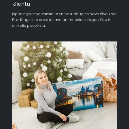
klientų
Įspūdingai.lt paveikslai stebina ir džiugina savo išvaizda.
Pradžiuginkite save ir savo artimuosius elegantišku ir
unikaliu paveikslu.