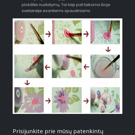
plokštės nustatymų. Tai taip pat taikoma šioje
svetainėje esantiems spaudiniams.
Prisijunkite prie mūsų patenkintų