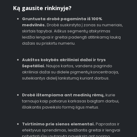
Ką gausite rinkinyje?
Gruntuota drobė pagaminta iš 100%
medvilnės.
Drobė suskirstyta į zonas su numeriais,
skirtais tapybai. Aiškus segmentų atskyrimas
leidžia lengvai ir greitai padengti atitinkamą lauką
dažais su priskirtu numeriu.
Aukštos kokybės akriliniai dažai ir trys
šepetėliai.
Naujos kartos, vandens pagrindo
akriliniai dažai su didele pigmentų koncentracija,
suteikiantys didelį lankstumą kuriant darbus.
Drobė ištempiama ant medinių rėmų,
kurie
tarnauja kaip patvarus karkasas baigtam darbui,
išlaikantis paveikslo formą ilgus metus.
Tvirtinimo prie sienos elementai.
Paprastas ir
efektyvus sprendimas, leidžiantis greitai ir lengvai
pritvirtinti jūsų nutapytą paveikslą ant norimo