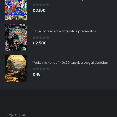
0
out of 5
€
3,100
"Blue Horse" ranka tapytas paveikslas
0
out of 5
€
2,500
"Auksinis kelias" 40x50 tapyba pagal skaičius
0
out of 5
€
45
Apie mus