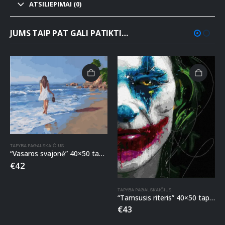
ATSILIEPIMAI (0)
JUMS TAIP PAT GALI PATIKTI…
TAPYBA PAGAL SKAIČIUS
“Vasaros svajonė” 40×50 tapyba pagal skaičius
€
42
TAPYBA PAGAL SKAIČIUS
“Tamsusis riteris” 40×50 tapyba pagal skaičius
€
43