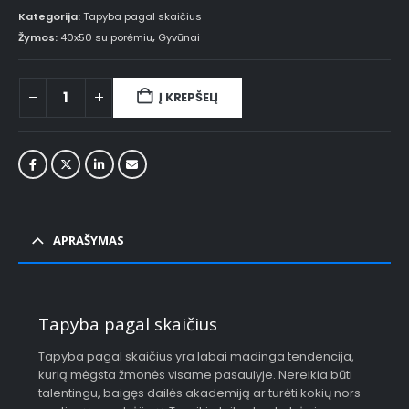
Kategorija:
Tapyba pagal skaičius
Žymos:
40x50 su porėmiu
,
Gyvūnai
Į KREPŠELĮ
APRAŠYMAS
Tapyba pagal skaičius
Tapyba pagal skaičius yra labai madinga tendencija,
kurią mėgsta žmonės visame pasaulyje. Nereikia būti
talentingu, baigęs dailės akademiją ar turėti kokių nors