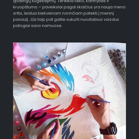
ypatingų sugebėjimų. Tereikia laiko, kantrybės ir
kruopštumo – paveikslai pagal skaičius yra nauja meno
sritis, leidusi kiekvienam norinčiam patekti į meninį
pasaulį. Jūs taip pat galite sukurti nuostabius vaizdus
patogiai savo namuose.