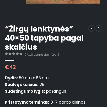
“Žirgų lenktynės”
40×50 tapyba pagal
skaičius
( Atsiliepimų dar nėra. )
0
out of 5
€
42
Dydis:
50 cm x 65 cm
Spalvų skaičius:
28
Sudėtingumo lygis:
pažangus
Pristatymo terminas:
3-7 darbo dienos