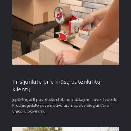
Prisijunkite prie mūsų patenkintų
klientų
Įspūdingai.lt paveikslai stebina ir džiugina savo išvaizda.
Pradžiuginkite save ir savo artimuosius elegantišku ir
unikaliu paveikslu.