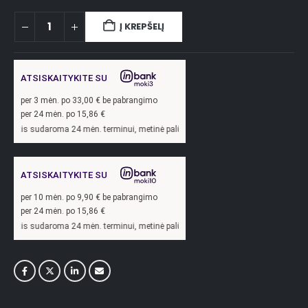
Į KREPŠELĮ
ATSISKAITYKITE SU
per
3
mėn. po
33,00
€ be pabrangimo
per 24 mėn. po
15,86
€
oma 24 mėn. terminui, metinė palūkanų norma –
13,9
%, sutarties sudarymo mokest
ATSISKAITYKITE SU
per
10
mėn. po
9,90
€ be pabrangimo
per 24 mėn. po
15,86
€
oma 24 mėn. terminui, metinė palūkanų norma –
13,9
%, sutarties sudarymo mokest