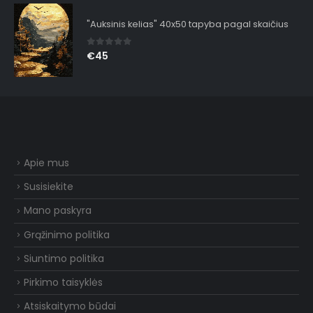
"Auksinis kelias" 40x50 tapyba pagal skaičius
0
out of 5
€
45
Apie mus
Susisiekite
Mano paskyra
Grąžinimo politika
Siuntimo politika
Pirkimo taisyklės
Atsiskaitymo būdai