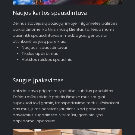
Naujos kartos spausdintuvai
Dėl nusistovėjusių pozicijų rinkoje ir ilgametės patirties
puikiai žinome, ko tikisi mūsų klientai. Tai leido mums
pasirinkti spausdintuvus ir medžiagas, geriausiai
atitinkančias jūsų poreikius.
Naujausi spausdintuvai
Tikslus apdirbimas
Aukštos raiškos spaudiniai
Saugus įpakavimas
Vaizdai savo prigimtimi yra labai subtilus produktas.
Tačiau mūsų didelė patirtis išmokė mus saugiai
supakuoti tokį gaminį transportavimo metu. Užsisakant
pas mus, jums nereikės jaudintis, kad gabenant
paveikslus sugadinsite. Visi mūsų gaminiai yra
papildomai apdrausti.