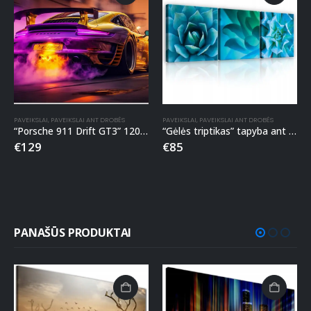
PAVEIKSLAI
,
PAVEIKSLAI ANT DROBĖS
PAVEIKSLAI
,
PAVEIKSLAI ANT DROBĖS
“Porsche 911 Drift GT3” 120x80cm paveikslas ant drobės
“Gėlės triptikas” tapyba ant drobės
€
129
€
85
PANAŠŪS PRODUKTAI