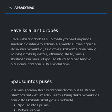
APRAŠYMAS
Paveikslai ant drobės
Paveikslai ant drobės šiuo metu yra neatsiejamas
šiuolaikinio interjero stiliaus elementas. Priešingai nei
klasikiniai paveikslai, šiuo atveju kalbame apie puikią
kokybę ir tobulą detalių atkūrimą. Be to, mūsų
skaitmeniniu būdu atspausdinti vaizdai yra lengvai
plaunami ir atsparūs UV spinduliams.
Spausdintos pusės
Visi mūsų paveikslai turi atspausdintas puses. Drobė
ištempta ant kietų medinių rėmų, kurių dėka paveikslas
paruoštas kabinti iškart gavus pakuotę.
Spausdintos pusės
Patvari drobė