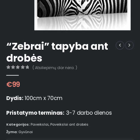
“Zebrai” tapyba ant
drobės
( Atsiliepimų dar nėra. )
0
out of 5
€
99
Dydis:
100cm x 70cm
Pristatymo terminas:
3-7 darbo dienos
Kategorijos:
Paveikslai
,
Paveikslai ant drobės
Žyma:
Gyvūnai