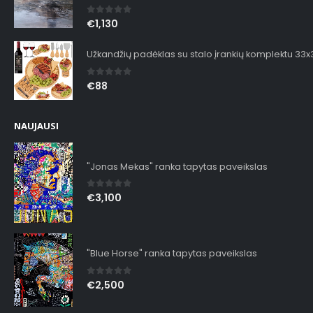
0
out of 5
€
1,130
Užkandžių padėklas su stalo įrankių komplektu 33
0
out of 5
€
88
NAUJAUSI
"Jonas Mekas" ranka tapytas paveikslas
0
out of 5
€
3,100
"Blue Horse" ranka tapytas paveikslas
0
out of 5
€
2,500