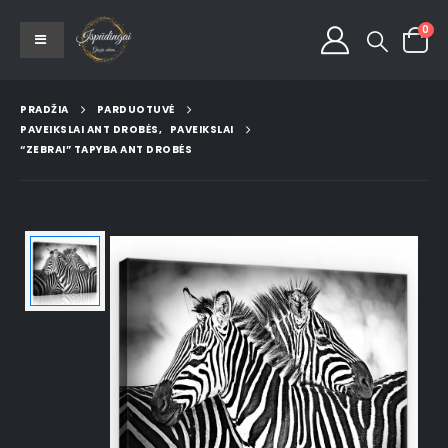
0
PRADŽIA
PARDUOTUVĖ
PAVEIKSLAI ANT DROBĖS
,
PAVEIKSLAI
“ZEBRAI” TAPYBA ANT DROBĖS