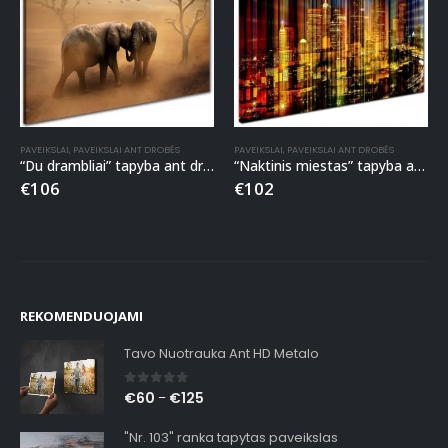
PAVEIKSLAI
,
PAVEIKSLAI ANT DROBĖS
PAVEIKSLAI
,
PAVEIKSLAI ANT DROBĖS
“Du drambliai” tapyba ant drobės
“Naktinis miestas” tapyba ant drobės
€
106
€
102
REKOMENDUOJAMI
Tavo Nuotrauka Ant HD Metalo
0
out of 5
€
60
€
125
–
"Nr. 103" ranka tapytas paveikslas