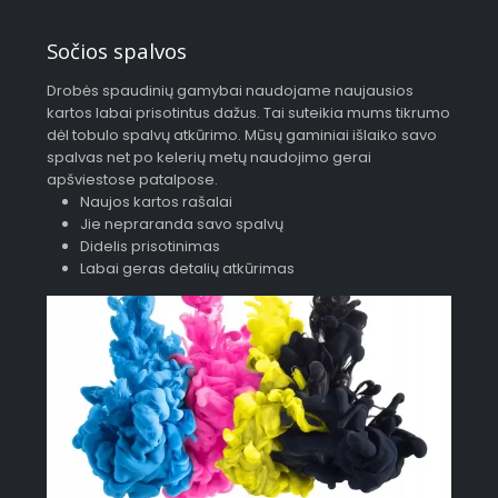
Sočios spalvos
Drobės spaudinių gamybai naudojame naujausios
kartos labai prisotintus dažus. Tai suteikia mums tikrumo
dėl tobulo spalvų atkūrimo. Mūsų gaminiai išlaiko savo
spalvas net po kelerių metų naudojimo gerai
apšviestose patalpose.
Naujos kartos rašalai
Jie nepraranda savo spalvų
Didelis prisotinimas
Labai geras detalių atkūrimas