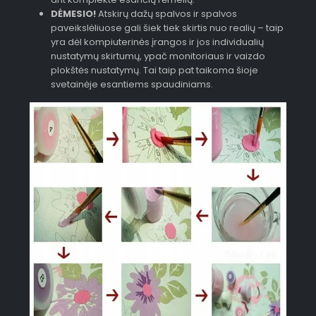
DĖMESIO!
Atskirų dažų spalvos ir spalvos
paveikslėliuose gali šiek tiek skirtis nuo realių – taip
yra dėl kompiuterinės įrangos ir jos individualių
nustatymų skirtumų, ypač monitoriaus ir vaizdo
plokštės nustatymų. Tai taip pat taikoma šioje
svetainėje esantiems spaudiniams.