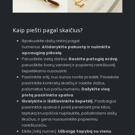
Kaip piešti pagal skaičius?
Išpakuokite dažų rinkinį pagal
numerius.
Atidarykite pakuotę ir nuimkite
apsauginę plėvelę.
Paruoškite vietą darbui.
Raskite patogią erdvę
,
paruoškite švarų vandenį ir popierinį rankšluostį
šepetėliams nusausinti.
Pasirinkite sritį, nuo kurios norite pradėti. Paveiksle
pasirinkite konkretų skaičių ir raskite dažus,
pažymėtus tuo pačiu numeriu.
Dažykite visą
plotą pasirinkta spalva
.
Išvalykite ir išdžiovinkite šepetėlį.
Pasibaigus
pasirinktai spalvai ir prieš pereinant prie kitos,
teptuką kruopščiai nuplaukite, pašalindami dažų
likučius, ir gerai nusausinkite popieriniu
rankšluosčiu.
Eikite į kitą numerį.
Užbaigę tapybą su vienu