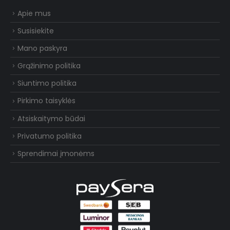
Apie mus
Susisiekite
Mano paskyra
Grąžinimo politika
Siuntimo politika
Pirkimo taisyklės
Atsiskaitymo būdai
Privatumo politika
Sprendimai įmonėms