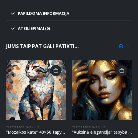
PAPILDOMA INFORMACIJA
ATSILIEPIMAI (0)
JUMS TAIP PAT GALI PATIKTI…
TAPYBA PAGAL SKAIČIUS
TAPYBA PAGAL SKAIČIUS
“Mozaikos katė” 40×50 tapyba pagal skaičius
“Auksinė elegancija” tapyba pagal skaičius