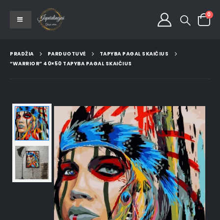
0
PRADŽIA
PARDUOTUVĖ
TAPYBA PAGAL SKAIČIUS
“WARRIOR” 40×50 TAPYBA PAGAL SKAIČIUS