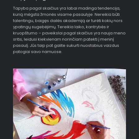
Tapyba pagal skaičius yra labai madinga tendencija,
kurią mėgsta žmonės visame pasaulyje. Nereikia būti
talentingu, baigęs dailės akademiją ar turėti kokių nors
ypatingų sugebėjimų. Tereikia laiko, kantrybės ir
kruopštumo – paveikslai pagal skaičius yra nauja meno
sritis, leidusi kiekvienam norinčiam patekti į meninį
pasaulį. Jūs taip pat galite sukurti nuostabius vaizdus
patogiai savo namuose.