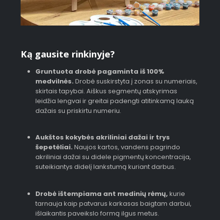
Ką gausite rinkinyje?
Gruntuota drobė pagaminta iš 100%
medvilnės.
Drobė suskirstyta į zonas su numeriais,
skirtais tapybai. Aiškus segmentų atskyrimas
leidžia lengvai ir greitai padengti atitinkamą lauką
dažais su priskirtu numeriu.
Aukštos kokybės akriliniai dažai ir trys
šepetėliai.
Naujos kartos, vandens pagrindo
akriliniai dažai su didele pigmentų koncentracija,
suteikiantys didelį lankstumą kuriant darbus.
Drobė ištempiama ant medinių rėmų,
kurie
tarnauja kaip patvarus karkasas baigtam darbui,
išlaikantis paveikslo formą ilgus metus.