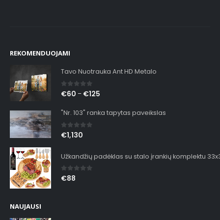
REKOMENDUOJAMI
Tavo Nuotrauka Ant HD Metalo
0
out of 5
€
60
€
125
–
"Nr. 103" ranka tapytas paveikslas
0
out of 5
€
1,130
Užkandžių padėklas su stalo įrankių komplektu 33
0
out of 5
€
88
NAUJAUSI