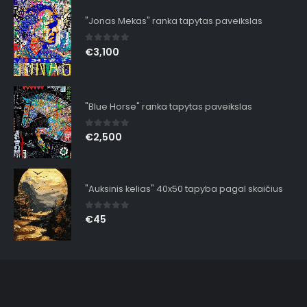
"Jonas Mekas" ranka tapytas paveikslas
0
out of 5
€
3,100
"Blue Horse" ranka tapytas paveikslas
0
out of 5
€
2,500
"Auksinis kelias" 40x50 tapyba pagal skaičius
0
out of 5
€
45