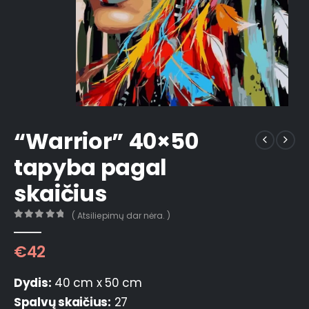
“Warrior” 40×50
tapyba pagal
skaičius
( Atsiliepimų dar nėra. )
0
out of 5
€
42
Dydis:
40 cm x 50 cm
Spalvų skaičius:
27