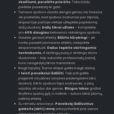
skaičiumi, pereikite prie kito
. Tokiu būdu
pieškite paveikslą iki galo.
Tamsios spalvos visada dengia geriau nei šviesios.
Jei pastebite, kad spalvos sodrumas per silpnas,
drąsiai toje pačioje vietoje užtepkite papildomą
dažų sluoksnį.
Dažų tikrai užteks
– komplekte
yra
40% daugiau
kiekvienos reikalingos spalvos.
Gaukite geresnį efektą.
Būkite kūrybingi
– jei
norite pasiekti įdomesnio efekto, nebijokite
eksperimentuoti.
Dažus tepkite skirtingomis
technikomis
, iš skirtingų pusių ir skirtingo storio
sluoksniais – taip sukursite profesionalų įvaizdį,
kurio nesigėdytų tikras menininkas.
Baigti tapybą. Šiame etape galite baigti darbą
ir
leisti paveikslui išdžiūti
. Taip pat galite
pagerinti vizualines savybes padengdami lako
sluoksnį. Dėl to spalvos taps sodresnės, o jūsų
vaizdas atrodys dar geriau.
Blizgus lakas
gražiai
išryškins spalvų gylį, o matinis – sukurs labai įdomų,
satininį efektą.
Su rėmeliu arba be jo.
Paveikslą išdžiovinus
galėsite įdėti į rėmą
arba pritvirtinti prie sienos
ant komplekte esančių rėmelių.