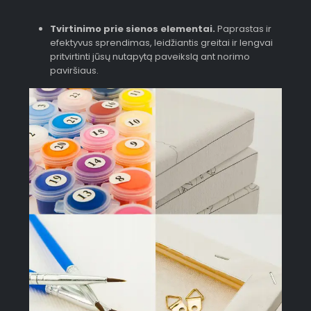
Tvirtinimo prie sienos elementai.
Paprastas ir
efektyvus sprendimas, leidžiantis greitai ir lengvai
pritvirtinti jūsų nutapytą paveikslą ant norimo
paviršiaus.