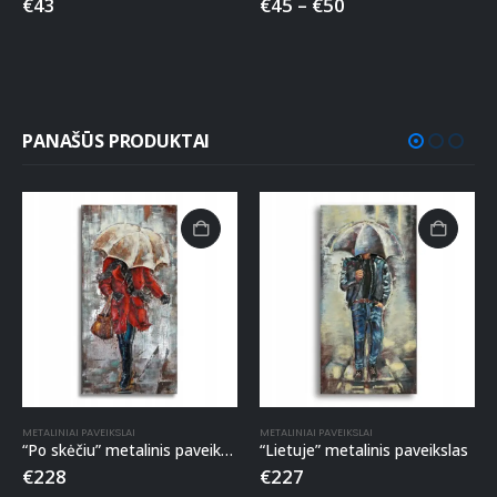
€
43
€
45
–
€
50
PANAŠŪS PRODUKTAI
METALINIAI PAVEIKSLAI
METALINIAI PAVEIKSLAI
“Po skėčiu” metalinis paveikslas
“Lietuje” metalinis paveikslas
€
228
€
227