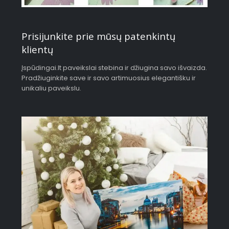
Prisijunkite prie mūsų patenkintų
klientų
Įspūdingai.lt paveikslai stebina ir džiugina savo išvaizda.
Pradžiuginkite save ir savo artimuosius elegantišku ir
unikaliu paveikslu.