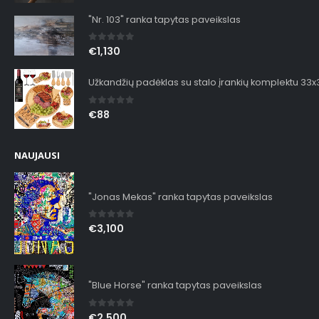
"Nr. 103" ranka tapytas paveikslas
0
out of 5
€
1,130
Užkandžių padėklas su stalo įrankių komplektu 33
0
out of 5
€
88
NAUJAUSI
"Jonas Mekas" ranka tapytas paveikslas
0
out of 5
€
3,100
"Blue Horse" ranka tapytas paveikslas
0
out of 5
€
2,500