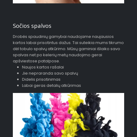
Sočios spalvos
Drobės spaudinių gamybai naudojame naujausios
kartos labai prisotintus dažus. Tai suteikia mums tikrumo
dėl tobulo spalvų atkūrimo. Mūsų gaminiai išlaiko savo
spalvas net po kelerių metų naudojimo gerai
apšviestose patalpose.
Naujos kartos rašalai
Jie nepraranda savo spalvų
Didelis prisotinimas
Labai geras detalių atkūrimas