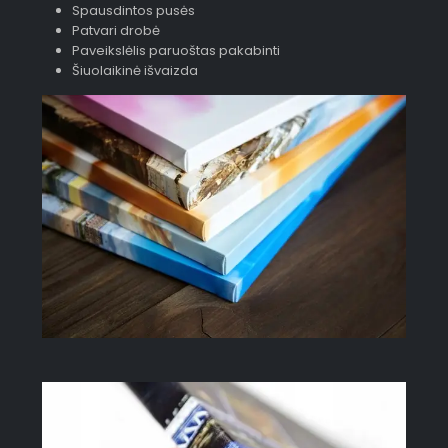
Spausdintos pusės
Patvari drobė
Paveikslėlis paruoštas pakabinti
Šiuolaikinė išvaizda