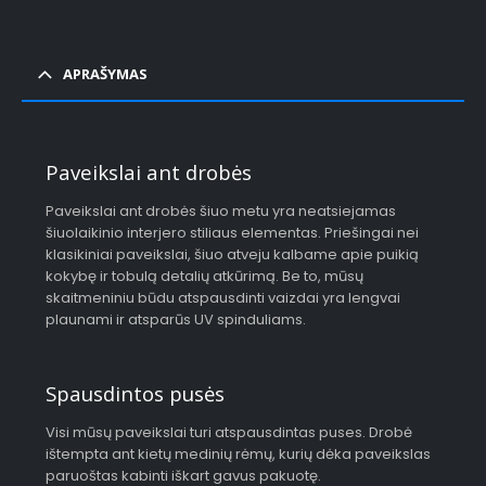
APRAŠYMAS
Paveikslai ant drobės
Paveikslai ant drobės šiuo metu yra neatsiejamas
šiuolaikinio interjero stiliaus elementas. Priešingai nei
klasikiniai paveikslai, šiuo atveju kalbame apie puikią
kokybę ir tobulą detalių atkūrimą. Be to, mūsų
skaitmeniniu būdu atspausdinti vaizdai yra lengvai
plaunami ir atsparūs UV spinduliams.
Spausdintos pusės
Visi mūsų paveikslai turi atspausdintas puses. Drobė
ištempta ant kietų medinių rėmų, kurių dėka paveikslas
paruoštas kabinti iškart gavus pakuotę.