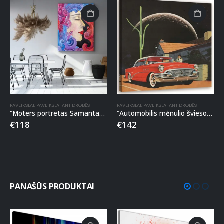
PAVEIKSLAI
,
PAVEIKSLAI ANT DROBĖS
PAVEIKSLAI
,
PAVEIKSLAI ANT DROBĖS
“Moters portretas Samanta” tapyba ant drobės
“Automobilis mėnulio šviesoje” paveikslas ant drobės
€
118
€
142
PANAŠŪS PRODUKTAI