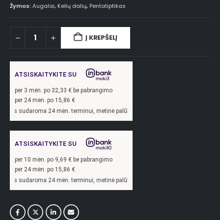
Žymos:
Augalai
,
Kelių dalių
,
Pentatiptikas
Į KREPŠELĮ
ATSISKAITYKITE SU
per
3
mėn. po
32,33
€ be pabrangimo
per 24 mėn. po
15,86
€
ma 24 mėn. terminui, metinė palūkanų norma –
13,9
%, sutarties sudarymo mokesti
ATSISKAITYKITE SU
per
10
mėn. po
9,69
€ be pabrangimo
per 24 mėn. po
15,86
€
ma 24 mėn. terminui, metinė palūkanų norma –
13,9
%, sutarties sudarymo mokesti