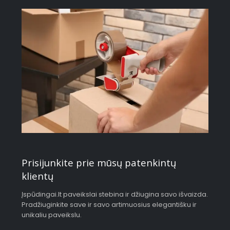
Prisijunkite prie mūsų patenkintų
klientų
Įspūdingai.lt paveikslai stebina ir džiugina savo išvaizda.
Pradžiuginkite save ir savo artimuosius elegantišku ir
unikaliu paveikslu.