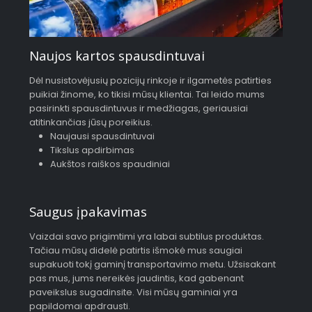
Naujos kartos spausdintuvai
Dėl nusistovėjusių pozicijų rinkoje ir ilgametės patirties
puikiai žinome, ko tikisi mūsų klientai. Tai leido mums
pasirinkti spausdintuvus ir medžiagas, geriausiai
atitinkančias jūsų poreikius.
Naujausi spausdintuvai
Tikslus apdirbimas
Aukštos raiškos spaudiniai
Saugus įpakavimas
Vaizdai savo prigimtimi yra labai subtilus produktas.
Tačiau mūsų didelė patirtis išmokė mus saugiai
supakuoti tokį gaminį transportavimo metu. Užsisakant
pas mus, jums nereikės jaudintis, kad gabenant
paveikslus sugadinsite. Visi mūsų gaminiai yra
papildomai apdrausti.