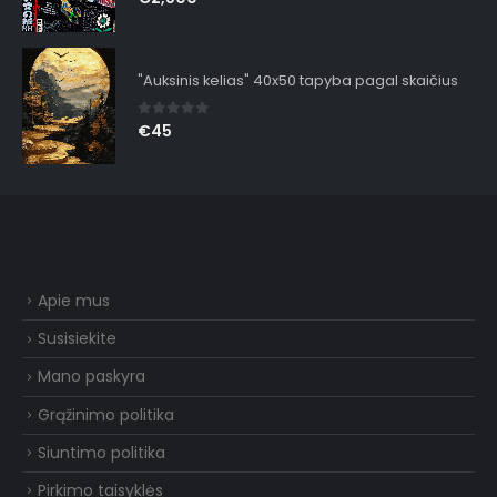
"Auksinis kelias" 40x50 tapyba pagal skaičius
0
out of 5
€
45
Apie mus
Susisiekite
Mano paskyra
Grąžinimo politika
Siuntimo politika
Pirkimo taisyklės