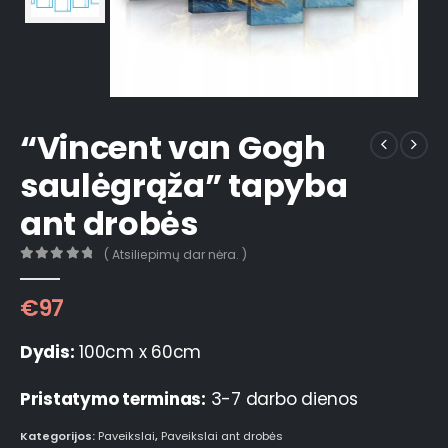
“Vincent van Gogh
saulėgrąža” tapyba
ant drobės
( Atsiliepimų dar nėra. )
0
out of 5
€
97
Dydis:
100cm x 60cm
Pristatymo terminas:
3-7 darbo dienos
Kategorijos:
Paveikslai
,
Paveikslai ant drobės