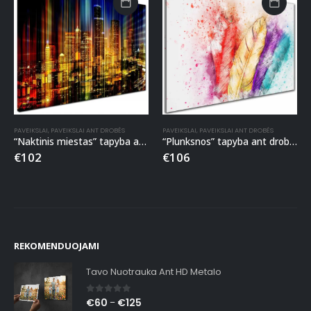
PAVEIKSLAI
,
PAVEIKSLAI ANT DROBĖS
PAVEIKSLAI
,
PAVEIKSLAI ANT DROBĖS
“Naktinis miestas” tapyba ant drobės
“Plunksnos” tapyba ant drobės
€
102
€
106
REKOMENDUOJAMI
Tavo Nuotrauka Ant HD Metalo
0
out of 5
€
60
€
125
–