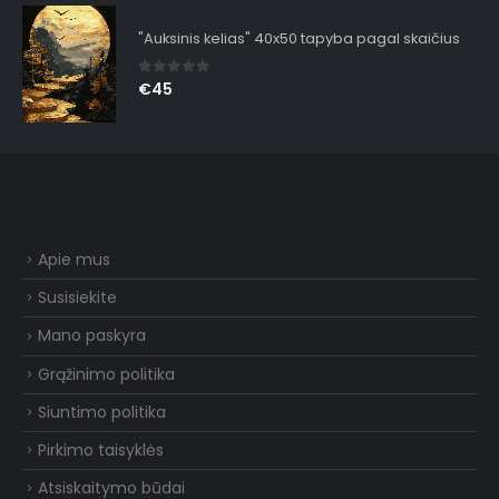
"Auksinis kelias" 40x50 tapyba pagal skaičius
0
out of 5
€
45
Apie mus
Susisiekite
Mano paskyra
Grąžinimo politika
Siuntimo politika
Pirkimo taisyklės
Atsiskaitymo būdai