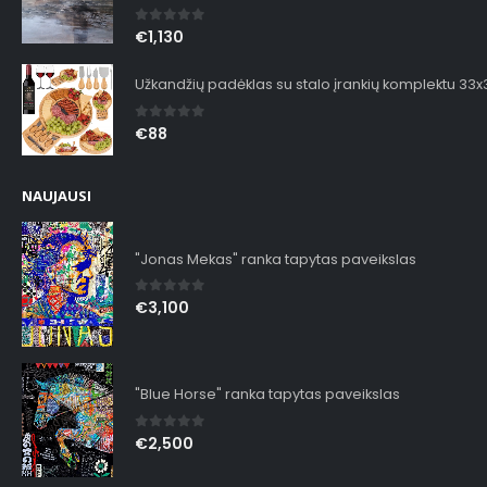
0
out of 5
€
1,130
Užkandžių padėklas su stalo įrankių komplektu 33
0
out of 5
€
88
NAUJAUSI
"Jonas Mekas" ranka tapytas paveikslas
0
out of 5
€
3,100
"Blue Horse" ranka tapytas paveikslas
0
out of 5
€
2,500