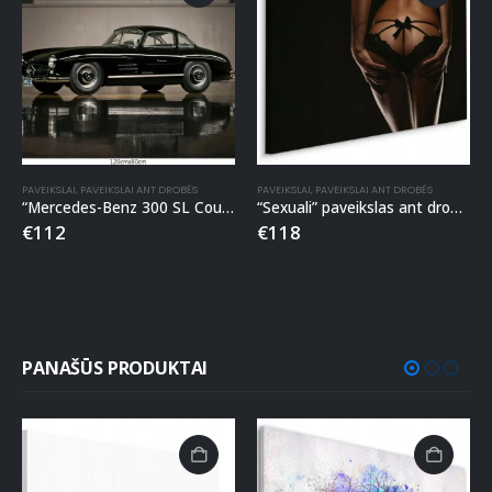
PAVEIKSLAI
,
PAVEIKSLAI ANT DROBĖS
PAVEIKSLAI
,
PAVEIKSLAI ANT DROBĖS
“Mercedes-Benz 300 SL Coupe” paveikslas ant drobės
“Sexuali” paveikslas ant drobės
€
112
€
118
PANAŠŪS PRODUKTAI