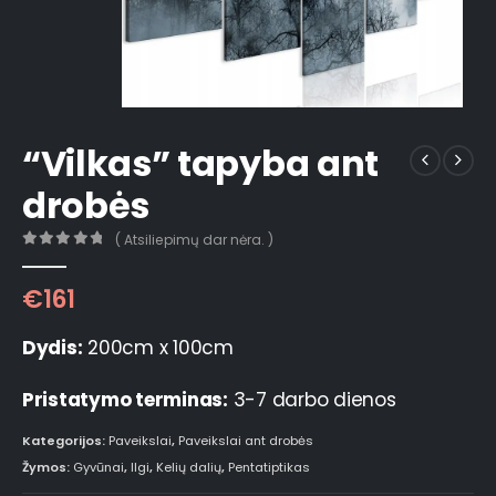
“Vilkas” tapyba ant
drobės
( Atsiliepimų dar nėra. )
0
out of 5
€
161
Dydis:
200cm x 100cm
Pristatymo terminas:
3-7 darbo dienos
Kategorijos:
Paveikslai
,
Paveikslai ant drobės
Žymos:
Gyvūnai
,
Ilgi
,
Kelių dalių
,
Pentatiptikas