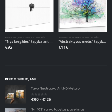
PAVEIKSLAI
,
PAVEIKSLAI ANT DROBĖS
PAVEIKSLAI
,
PAVEIKSLAI ANT DROBĖS
“Trys kregždės” tapyba ant drobės
“Abstraktyvus medis” tapyba ant drobės
€
92
€
116
REKOMENDUOJAMI
Tavo Nuotrauka Ant HD Metalo
0
out of 5
€
60
€
125
–
"Nr. 103" ranka tapytas paveikslas