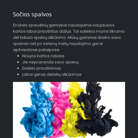
Sočios spalvos
Drobės spaudinių gamybai naudojame naujausios
kartos labai prisotintus dažus. Tai suteikia mums tikrumo
dėl tobulo spalvų atkūrimo. Mūsų gaminiai išlaiko savo
spalvas net po kelerių metų naudojimo gerai
apšviestose patalpose.
Naujos kartos rašalai
Jie nepraranda savo spalvų
Didelis prisotinimas
Labai geras detalių atkūrimas