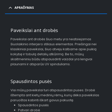
APRAŠYMAS
Paveikslai ant drobės
Paveikslai ant drobės šiuo metu yra neatsiejamas
šiuolaikinio interjero stiliaus elementas. Priešingai nei
klasikiniai paveikslai, šiuo atveju kalbame apie puikią
kokybę ir tobulą detalių atkūrimą. Be to, mūsų
skaitmeniniu būdu atspausdinti vaizdai yra lengvai
plaunami ir atsparūs UV spinduliams.
Spausdintos pusės
Visi mūsų paveikslai turi atspausdintas puses. Drobė
ištempta ant kietų medinių rėmų, kurių dėka paveikslas
paruoštas kabinti iškart gavus pakuotę.
Spausdintos pusės
Patvari drobė