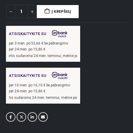
Į KREPŠELĮ
ATSISKAITYKITE SU
per
3
mėn. po
53,66
€ be pabrangimo
per 24 mėn. po
15,86
€
udaroma 24 mėn. terminui, metinė palūkanų norma –
13,9
%, sutarties sudarymo mok
ATSISKAITYKITE SU
per
10
mėn. po
16,10
€ be pabrangimo
per 24 mėn. po
15,86
€
daroma 24 mėn. terminui, metinė palūkanų norma –
13,9
%, sutarties sudarymo moke