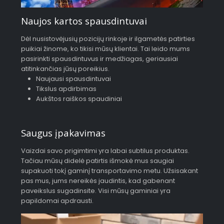
Naujos kartos spausdintuvai
Dėl nusistovėjusių pozicijų rinkoje ir ilgametės patirties
puikiai žinome, ko tikisi mūsų klientai. Tai leido mums
pasirinkti spausdintuvus ir medžiagas, geriausiai
atitinkančias jūsų poreikius.
Naujausi spausdintuvai
Tikslus apdirbimas
Aukštos raiškos spaudiniai
Saugus įpakavimas
Vaizdai savo prigimtimi yra labai subtilus produktas.
Tačiau mūsų didelė patirtis išmokė mus saugiai
supakuoti tokį gaminį transportavimo metu. Užsisakant
pas mus, jums nereikės jaudintis, kad gabenant
paveikslus sugadinsite. Visi mūsų gaminiai yra
papildomai apdrausti.