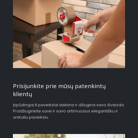
Prisijunkite prie mūsų patenkintų
klientų
Įspūdingai.lt paveikslai stebina ir džiugina savo išvaizda.
Pradžiuginkite save ir savo artimuosius elegantišku ir
unikaliu paveikslu.