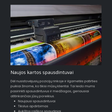
Naujos kartos spausdintuvai
Dėl nusistovėjusių pozicijų rinkoje ir ilgametės patirties
puikiai žinome, ko tikisi mūsų klientai. Tai leido mums
pasirinkti spausdintuvus ir medžiagas, geriausiai
atitinkančias jūsų poreikius.
Naujausi spausdintuvai
Tikslus apdirbimas
Aukštos raiškos spaudiniai