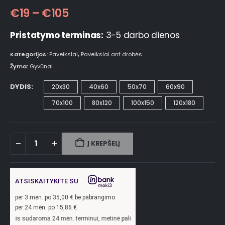
€
19
–
€
105
Pristatymo terminas:
3-5 darbo dienos
Kategorijos:
Paveikslai
,
Paveikslai ant drobės
Žyma:
Gyvūnai
DYDIS
20x30
40x60
50x70
60x90
70x100
80x120
100x150
120x180
Į KREPŠELĮ
ATSISKAITYKITE SU
per
3
mėn. po
35,00
€ be pabrangimo
per 24 mėn. po
15,86
€
ma 24 mėn. terminui, metinė palūkanų norma –
13,9
%, sutarties sudarymo mokesti