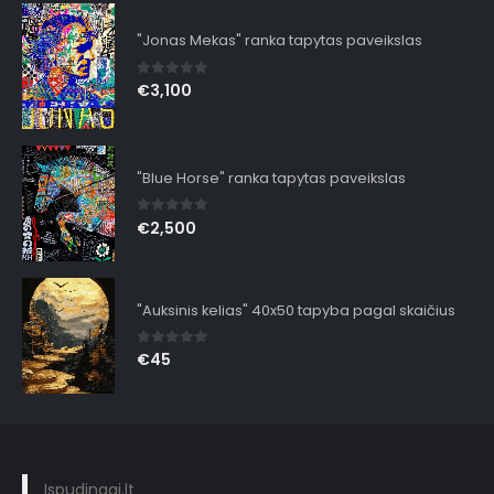
"Jonas Mekas" ranka tapytas paveikslas
0
out of 5
€
3,100
"Blue Horse" ranka tapytas paveikslas
0
out of 5
€
2,500
"Auksinis kelias" 40x50 tapyba pagal skaičius
0
out of 5
€
45
Ispudingai.lt