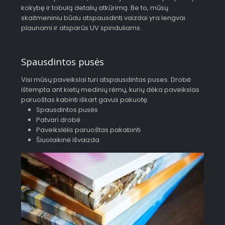
kokybę ir tobulą detalių atkūrimą. Be to, mūsų
skaitmeniniu būdu atspausdinti vaizdai yra lengvai
plaunami ir atsparūs UV spinduliams.
Spausdintos pusės
Visi mūsų paveikslai turi atspausdintas puses. Drobė
ištempta ant kietų medinių rėmų, kurių dėka paveikslas
paruoštas kabinti iškart gavus pakuotę.
Spausdintos pusės
Patvari drobė
Paveikslėlis paruoštas pakabinti
Šiuolaikinė išvaizda