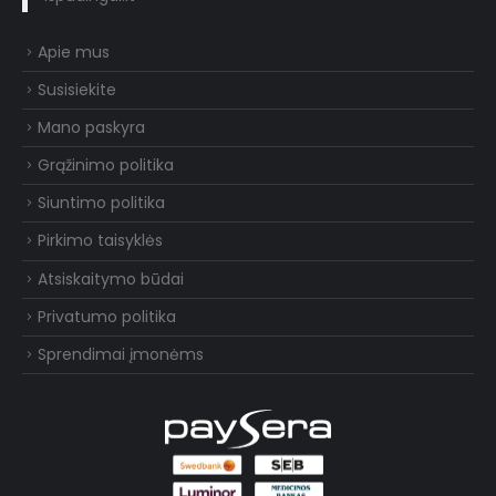
Apie mus
Susisiekite
Mano paskyra
Grąžinimo politika
Siuntimo politika
Pirkimo taisyklės
Atsiskaitymo būdai
Privatumo politika
Sprendimai įmonėms