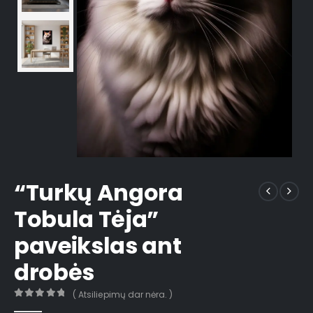
“Turkų Angora
Tobula Tėja”
paveikslas ant
drobės
( Atsiliepimų dar nėra. )
0
out of 5