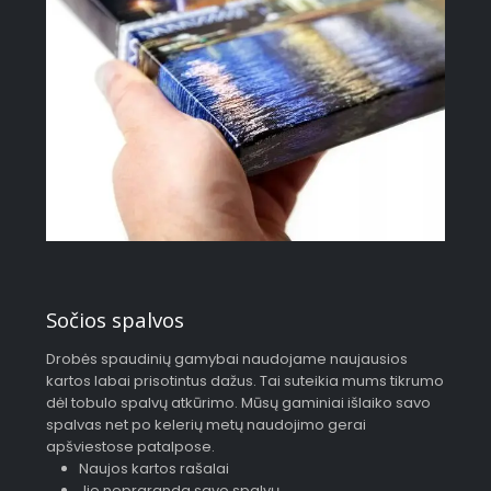
Sočios spalvos
Drobės spaudinių gamybai naudojame naujausios
kartos labai prisotintus dažus. Tai suteikia mums tikrumo
dėl tobulo spalvų atkūrimo. Mūsų gaminiai išlaiko savo
spalvas net po kelerių metų naudojimo gerai
apšviestose patalpose.
Naujos kartos rašalai
Jie nepraranda savo spalvų