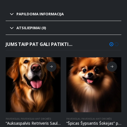
PAPILDOMA INFORMACIJA
ATSILIEPIMAI (0)
JUMS TAIP PAT GALI PATIKTI…
PAVEIKSLAI
,
PAVEIKSLAI ANT DROBĖS
PAVEIKSLAI
,
PAVEIKSLAI ANT DROBĖS
“Auksaspalvis Retriveris Saulėta Meilė” paveikslas ant drobės
“Špicas Šypsantis Šokėjas” paveikslas ant drobės