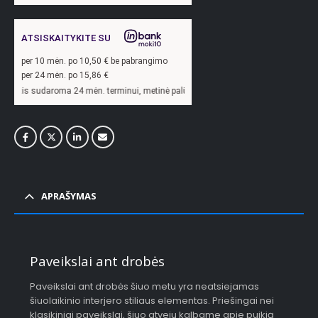
ATSISKAITYKITE SU
per
10
mėn. po
10,50
€ be pabrangimo
per 24 mėn. po
15,86
€
ma 24 mėn. terminui, metinė palūkanų norma –
13,9
%, sutarties sudarymo mokesti
APRAŠYMAS
Paveikslai ant drobės
Paveikslai ant drobės šiuo metu yra neatsiejamas
šiuolaikinio interjero stiliaus elementas. Priešingai nei
klasikiniai paveikslai, šiuo atveju kalbame apie puikią