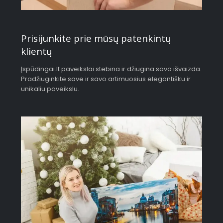
Prisijunkite prie mūsų patenkintų
klientų
Įspūdingai.lt paveikslai stebina ir džiugina savo išvaizda.
Pradžiuginkite save ir savo artimuosius elegantišku ir
unikaliu paveikslu.