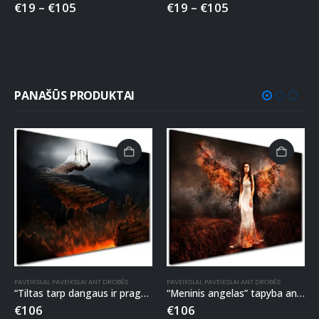
€
19
–
€
105
€
19
–
€
105
PANAŠŪS PRODUKTAI
PAVEIKSLAI
,
PAVEIKSLAI ANT DROBĖS
PAVEIKSLAI
,
PAVEIKSLAI ANT DROBĖS
“Tiltas tarp dangaus ir pragaro” tapyba ant drobės
“Meninis angelas” tapyba ant drobės
€
106
€
106