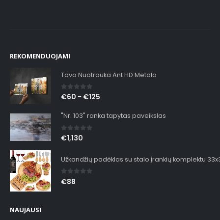
REKOMENDUOJAMI
Tavo Nuotrauka Ant HD Metalo
0
out of 5
€
60
€
125
–
"Nr. 103" ranka tapytas paveikslas
0
out of 5
€
1,130
Užkandžių padėklas su stalo įrankių komplektu 33
0
out of 5
€
88
NAUJAUSI