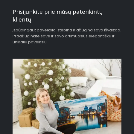
Prisijunkite prie mūsų patenkintų
klientų
Įspūdingai.lt paveikslai stebina ir džiugina savo išvaizda.
Pradžiuginkite save ir savo artimuosius elegantišku ir
unikaliu paveikslu.