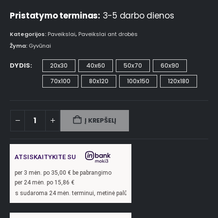
Pristatymo terminas:
3-5 darbo dienos
Kategorijos:
Paveikslai
,
Paveikslai ant drobės
Žyma:
Gyvūnai
DYDIS
20x30
40x60
50x70
60x90
70x100
80x120
100x150
120x180
Į KREPŠELĮ
ATSISKAITYKITE SU
per
3
mėn. po
35,00
€ be pabrangimo
per 24 mėn. po
15,86
€
a 24 mėn. terminui, metinė palūkanų norma –
13,9
%, sutarties sudarymo mokestis