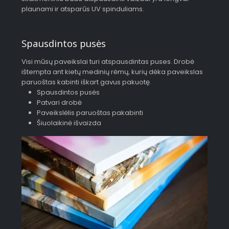
plaunami ir atsparūs UV spinduliams.
Spausdintos pusės
Visi mūsų paveikslai turi atspausdintas puses. Drobė
ištempta ant kietų medinių rėmų, kurių dėka paveikslas
paruoštas kabinti iškart gavus pakuotę.
Spausdintos pusės
Patvari drobė
Paveikslėlis paruoštas pakabinti
Šiuolaikinė išvaizda