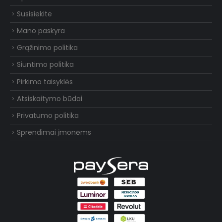
Susisiekite
Mano paskyra
Grąžinimo politika
Siuntimo politika
Pirkimo taisyklės
Atsiskaitymo būdai
Privatumo politika
Sprendimai įmonėms