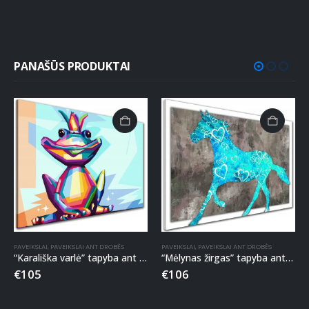
PANAŠŪS PRODUKTAI
PAVEIKSLAI
,
PAVEIKSLAI ANT DROBĖS
PAVEIKSLAI
,
PAVEIKSLAI ANT DROBĖS
“Karališka varlė” tapyba ant drobės
“Mėlynas žirgas” tapyba ant drobės
€
105
€
106