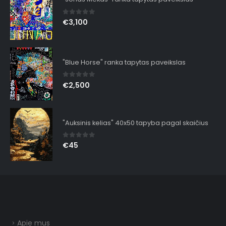
0
out of 5
€
3,100
"Blue Horse" ranka tapytas paveikslas
0
out of 5
€
2,500
"Auksinis kelias" 40x50 tapyba pagal skaičius
0
out of 5
€
45
Apie mus