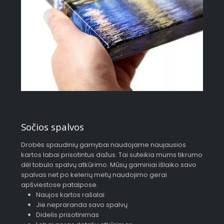
Sočios spalvos
Drobės spaudinių gamybai naudojame naujausios
kartos labai prisotintus dažus. Tai suteikia mums tikrumo
dėl tobulo spalvų atkūrimo. Mūsų gaminiai išlaiko savo
spalvas net po kelerių metų naudojimo gerai
apšviestose patalpose.
Naujos kartos rašalai
Jie nepraranda savo spalvų
Didelis prisotinimas