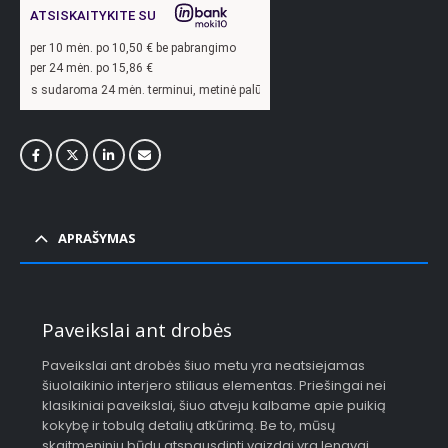
ATSISKAITYKITE SU
per
10
mėn. po
10,50
€ be pabrangimo
per 24 mėn. po
15,86
€
a 24 mėn. terminui, metinė palūkanų norma –
13,9
%, sutarties sudarymo mokestis
APRAŠYMAS
Paveikslai ant drobės
Paveikslai ant drobės šiuo metu yra neatsiejamas
šiuolaikinio interjero stiliaus elementas. Priešingai nei
klasikiniai paveikslai, šiuo atveju kalbame apie puikią
kokybę ir tobulą detalių atkūrimą. Be to, mūsų
skaitmeniniu būdu atspausdinti vaizdai yra lengvai