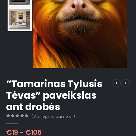
“Tamarinas Tylusis
Tėvas” paveikslas
ant drobės
( Atsiliepimų dar nėra. )
0
out of 5
€
19
–
€
105