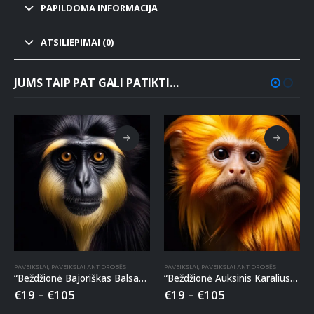
PAPILDOMA INFORMACIJA
ATSILIEPIMAI (0)
JUMS TAIP PAT GALI PATIKTI…
PAVEIKSLAI
,
PAVEIKSLAI ANT DROBĖS
PAVEIKSLAI
,
PAVEIKSLAI ANT DROBĖS
“Beždžionė Bajoriškas Balsas” paveikslas ant drobės
“Beždžionė Auksinis Karalius” paveikslas ant drobės
€
19
–
€
105
€
19
–
€
105