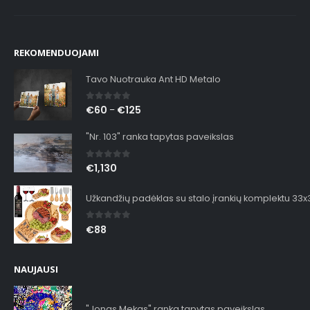
REKOMENDUOJAMI
Tavo Nuotrauka Ant HD Metalo
0
out of 5
€
60
€
125
–
"Nr. 103" ranka tapytas paveikslas
0
out of 5
€
1,130
Užkandžių padėklas su stalo įrankių komplektu 33
0
out of 5
€
88
NAUJAUSI
"Jonas Mekas" ranka tapytas paveikslas