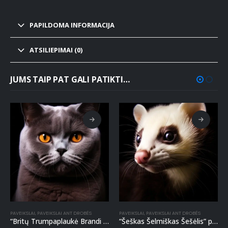
PAPILDOMA INFORMACIJA
ATSILIEPIMAI (0)
JUMS TAIP PAT GALI PATIKTI…
PAVEIKSLAI
,
PAVEIKSLAI ANT DROBĖS
PAVEIKSLAI
,
PAVEIKSLAI ANT DROBĖS
“Britų Trumpaplaukė Brandi Baronė” paveikslas ant drobės
“Šeškas Šelmiškas Šešėlis” paveikslas ant drobės