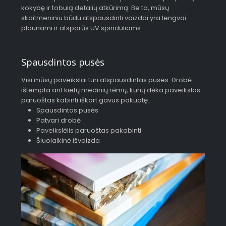
kokybę ir tobulą detalių atkūrimą. Be to, mūsų
skaitmeniniu būdu atspausdinti vaizdai yra lengvai
plaunami ir atsparūs UV spinduliams.
Spausdintos pusės
Visi mūsų paveikslai turi atspausdintas puses. Drobė
ištempta ant kietų medinių rėmų, kurių dėka paveikslas
paruoštas kabinti iškart gavus pakuotę.
Spausdintos pusės
Patvari drobė
Paveikslėlis paruoštas pakabinti
Šiuolaikinė išvaizda