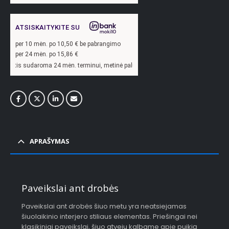
ATSISKAITYKITE SU
per
10
mėn. po
10,50
€ be pabrangimo
per 24 mėn. po
15,86
€
ma 24 mėn. terminui, metinė palūkanų norma –
13,9
%, sutarties sudarymo mokesti
APRAŠYMAS
Paveikslai ant drobės
Paveikslai ant drobės šiuo metu yra neatsiejamas
šiuolaikinio interjero stiliaus elementas. Priešingai nei
klasikiniai paveikslai, šiuo atveju kalbame apie puikią