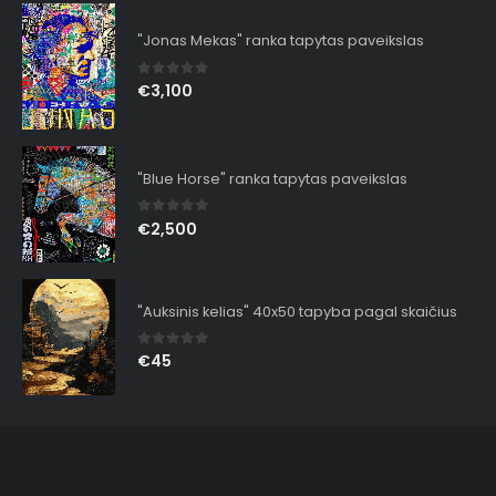
"Jonas Mekas" ranka tapytas paveikslas
0
out of 5
€
3,100
"Blue Horse" ranka tapytas paveikslas
0
out of 5
€
2,500
"Auksinis kelias" 40x50 tapyba pagal skaičius
0
out of 5
€
45