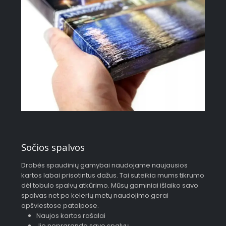
Sočios spalvos
Drobės spaudinių gamybai naudojame naujausios
kartos labai prisotintus dažus. Tai suteikia mums tikrumo
dėl tobulo spalvų atkūrimo. Mūsų gaminiai išlaiko savo
spalvas net po kelerių metų naudojimo gerai
apšviestose patalpose.
Naujos kartos rašalai
Jie nepraranda savo spalvų