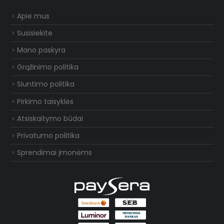
Apie mus
Susisiekite
Mano paskyra
Grąžinimo politika
Siuntimo politika
Pirkimo taisyklės
Atsiskaitymo būdai
Privatumo politika
Sprendimai įmonėms