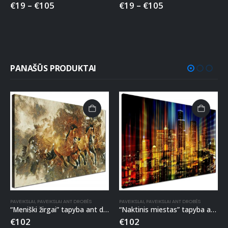
€
19
–
€
105
€
19
–
€
105
PANAŠŪS PRODUKTAI
PAVEIKSLAI
,
PAVEIKSLAI ANT DROBĖS
PAVEIKSLAI
,
PAVEIKSLAI ANT DROBĖS
“Meniški žirgai” tapyba ant drobės
“Naktinis miestas” tapyba ant drobės
€
102
€
102