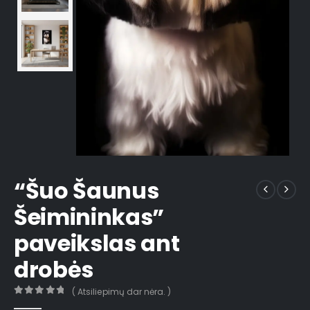
“Šuo Šaunus
Šeimininkas”
paveikslas ant
drobės
( Atsiliepimų dar nėra. )
0
out of 5