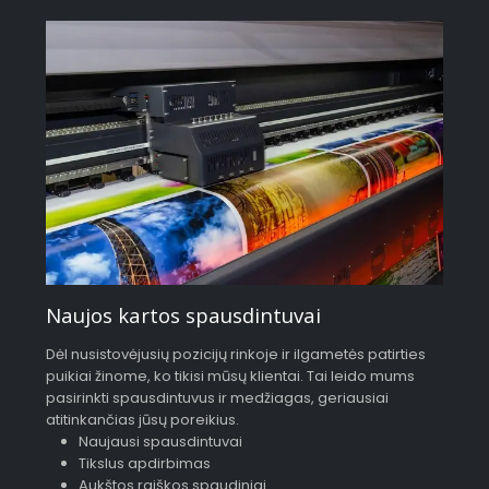
Naujos kartos spausdintuvai
Dėl nusistovėjusių pozicijų rinkoje ir ilgametės patirties
puikiai žinome, ko tikisi mūsų klientai. Tai leido mums
pasirinkti spausdintuvus ir medžiagas, geriausiai
atitinkančias jūsų poreikius.
Naujausi spausdintuvai
Tikslus apdirbimas
Aukštos raiškos spaudiniai