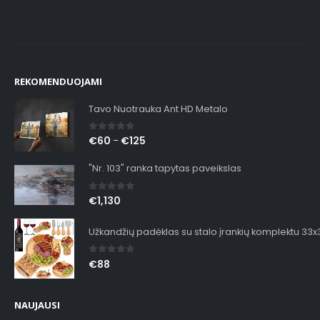
REKOMENDUOJAMI
Tavo Nuotrauka Ant HD Metalo
0
out of 5
€
60
€
125
–
"Nr. 103" ranka tapytas paveikslas
0
out of 5
€
1,130
Užkandžių padėklas su stalo įrankių komplektu 33
0
out of 5
€
88
NAUJAUSI