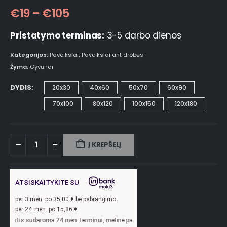
€
19
–
€
105
Pristatymo terminas:
3-5 darbo dienos
Kategorijos:
Paveikslai
,
Paveikslai ant drobės
Žyma:
Gyvūnai
DYDIS
20x30
40x60
50x70
60x90
70x100
80x120
100x150
120x180
Į KREPŠELĮ
ATSISKAITYKITE SU
per
3
mėn. po
35,00
€ be pabrangimo
per 24 mėn. po
15,86
€
oma 24 mėn. terminui, metinė palūkanų norma –
13,9
%, sutarties sudarymo mokest