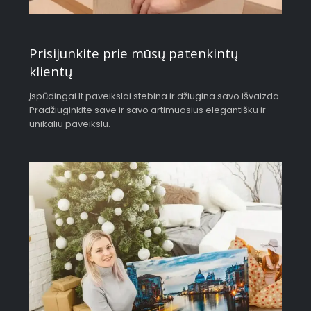
Prisijunkite prie mūsų patenkintų
klientų
Įspūdingai.lt paveikslai stebina ir džiugina savo išvaizda.
Pradžiuginkite save ir savo artimuosius elegantišku ir
unikaliu paveikslu.