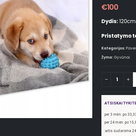
€
100
Dydis:
120cm
Pristatymo t
Kategorijos:
Pavei
Žyma:
Gyvūnai
ATSISKAITYKIT
per
3
mėn. po
33,3
per 24 mėn. po
15,
zdžiui, skolinantis
300,00
€, kai sutartis sudaroma 24 mėn. terminui, metinė pa