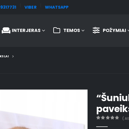
9317731
VIBER
WHATSAPP
INTERJERAS
TEMOS
POŽYMIAI
KSLAI
“Šuniu
paveik
( A
0
out of 5