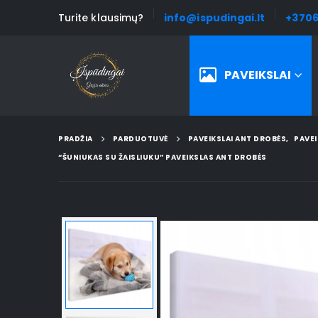
Turite klausimų?
info@ispudingai.lt
+3706
PAVEIKSLAI
PRADŽIA
PARDUOTUVĖ
PAVEIKSLAI ANT DROBĖS
,
PAVEI
“ŠUNIUKAS SU ŽAISLIUKU” PAVEIKSLAS ANT DROBĖS