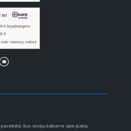
E SU
00
€ be pabrangimo
86
€
lūkanų norma –
13,9
%, sutarties sudarymo mokestis -
3
%, mėnesio sutarties mok
i paveikslai, šiuo atveju kalbame apie puikią