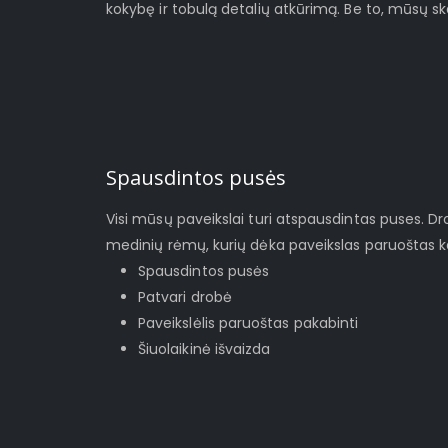
kokybę ir tobulą detalių atkūrimą. Be to, mūsų s
Spausdintos pusės
Visi mūsų paveikslai turi atspausdintas puses. D
medinių rėmų, kurių dėka paveikslas paruoštas ka
Spausdintos pusės
Patvari drobė
Paveikslėlis paruoštas pakabinti
Šiuolaikinė išvaizda