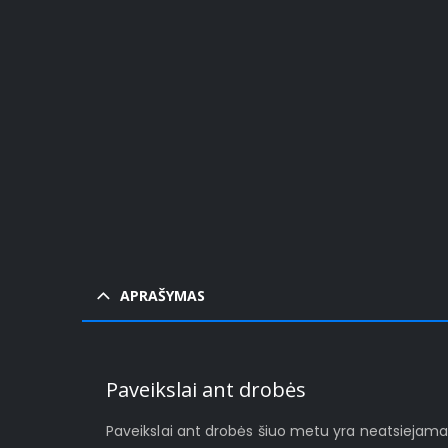
Pavy
APRAŠYMAS
Paveikslai ant drobės
Paveikslai ant drobės šiuo metu yra neatsiejamas š