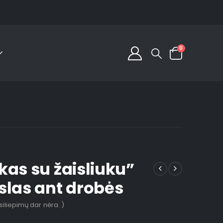
0
kas su žaisliuku”
slas ant drobės
tsiliepimų dar nėra. )