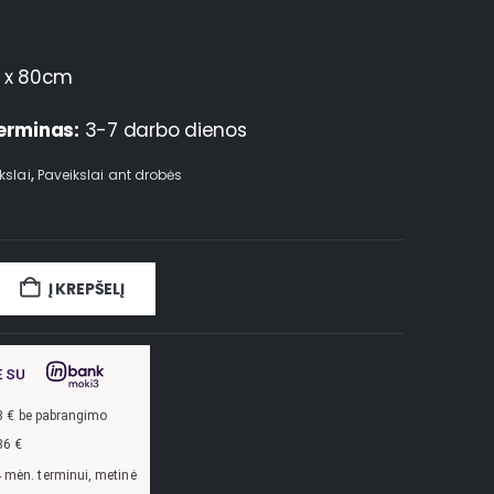
 x 80cm
erminas:
3-7 darbo dienos
kslai
,
Paveikslai ant drobės
Į KREPŠELĮ
E SU
3
€ be pabrangimo
86
€
lūkanų norma –
13,9
%, sutarties sudarymo mokestis -
3
%, mėnesio sutarties mok