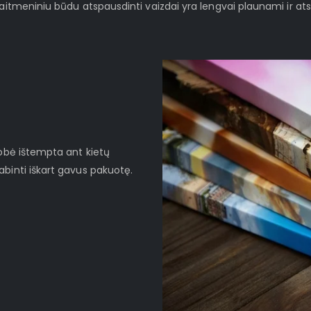
kaitmeniniu būdu atspausdinti vaizdai yra lengvai plaunami ir at
robė ištempta ant kietų
binti iškart gavus pakuotę.