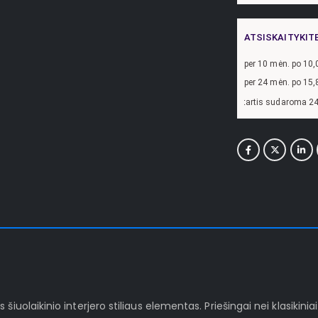
ATSISKAITYKIT
per
10
mėn. po
10,
per 24 mėn. po
15,
zdžiui, skolinantis
300,00
€, kai sutartis sudaroma 24 mėn. terminui, metinė pa
iuolaikinio interjero stiliaus elementas. Priešingai nei klasikinia