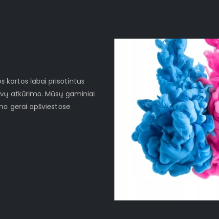
kartos labai prisotintus
lvų atkūrimo. Mūsų gaminiai
imo gerai apšviestose