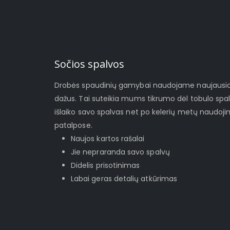
Sočios spalvos
Drobės spaudinių gamybai naudojame naujausios 
dažus. Tai suteikia mums tikrumo dėl tobulo spa
išlaiko savo spalvas net po kelerių metų naudoj
patalpose.
Naujos kartos rašalai
Jie nepraranda savo spalvų
Didelis prisotinimas
Labai geras detalių atkūrimas