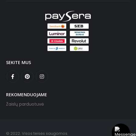
SEKITE MUS
REKOMENDUOJAME
Žaislų parduotuvė
© 2022. Visos teisės saugomos.