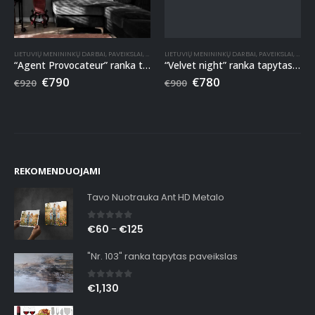
ANKA TAPYTI PAVEIKSLAI
LIETUVIŲ MENININKŲ DARBAI
,
PAVEIKSLAI
,
RANKA TAPYTI PAVEIKSLAI
LIETUVIŲ MENININKŲ DARBAI
,
PAVEIKSLAI
,
RANKA
“Agent Provocateur” ranka tapytas paveikslas
“Velvet night” ranka tapytas paveikslas
€
790
€
780
€
920
€
900
REKOMENDUOJAMI
Tavo Nuotrauka Ant HD Metalo
0
out of 5
€
60
€
125
–
"Nr. 103" ranka tapytas paveikslas
0
out of 5
€
1,130