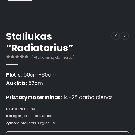
Staliukas
“Radiatorius”
( Atsiliepimų dar nėra. )
0
out of 5
Plotis:
60cm-80cm
Aukštis:
52cm
Pristatymo terminas:
14-28 darbo dienos
Likutis:
Neturime
Kategorijos:
Baldai
,
Stalai
Žymos:
Interjeras
,
Orginalus