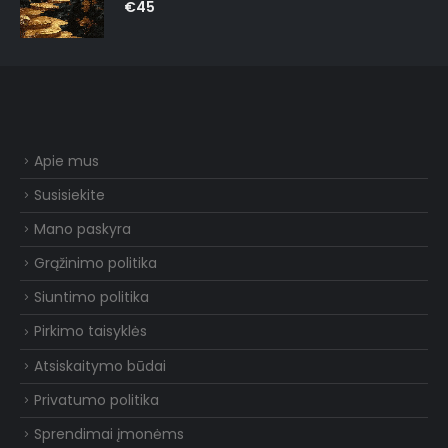
0
out of 5
€
45
Apie mus
Susisiekite
Mano paskyra
Grąžinimo politika
Siuntimo politika
Pirkimo taisyklės
Atsiskaitymo būdai
Privatumo politika
Sprendimai įmonėms