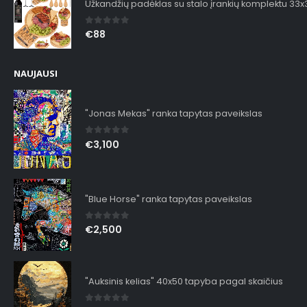
Užkandžių padėklas su stalo įrankių komplektu 33
0
out of 5
€
88
NAUJAUSI
"Jonas Mekas" ranka tapytas paveikslas
0
out of 5
€
3,100
"Blue Horse" ranka tapytas paveikslas
0
out of 5
€
2,500
"Auksinis kelias" 40x50 tapyba pagal skaičius