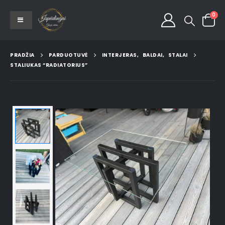
0
PRADŽIA
PARDUOTUVĖ
INTERJERAS
,
BALDAI
,
STALAI
STALIUKAS “RADIATORIUS”