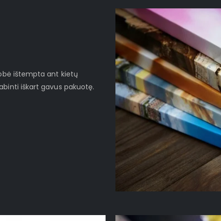
robė ištempta ant kietų
binti iškart gavus pakuotę.