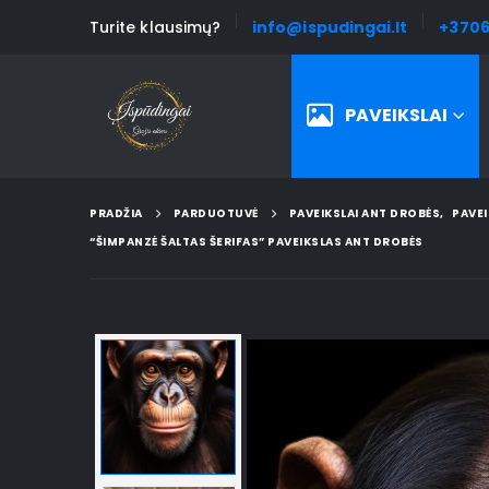
Turite klausimų?
info@ispudingai.lt
+3706
PAVEIKSLAI
PRADŽIA
PARDUOTUVĖ
PAVEIKSLAI ANT DROBĖS
,
PAVEI
“ŠIMPANZĖ ŠALTAS ŠERIFAS” PAVEIKSLAS ANT DROBĖS