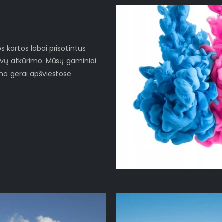
kartos labai prisotintus
lvų atkūrimo. Mūsų gaminiai
imo gerai apšviestose