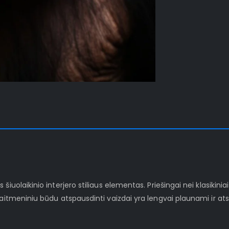
iuolaikinio interjero stiliaus elementas. Priešingai nei klasikinia
kaitmeniniu būdu atspausdinti vaizdai yra lengvai plaunami ir at