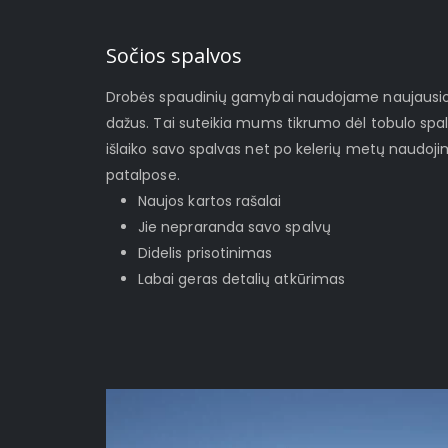
Sočios spalvos
Drobės spaudinių gamybai naudojame naujausios 
dažus. Tai suteikia mums tikrumo dėl tobulo spa
išlaiko savo spalvas net po kelerių metų naudoj
patalpose.
Naujos kartos rašalai
Jie nepraranda savo spalvų
Didelis prisotinimas
Labai geras detalių atkūrimas