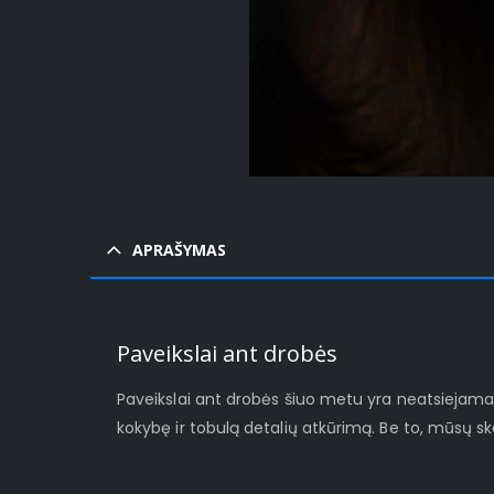
APRAŠYMAS
Paveikslai ant drobės
Paveikslai ant drobės šiuo metu yra neatsiejamas š
kokybę ir tobulą detalių atkūrimą. Be to, mūsų s