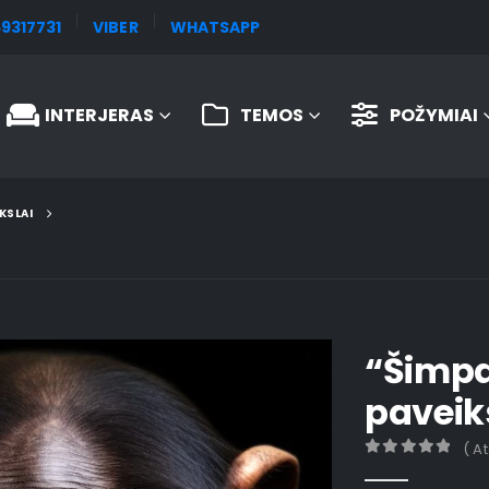
9317731
VIBER
WHATSAPP
INTERJERAS
TEMOS
POŽYMIAI
KSLAI
“Šimpa
paveik
( A
0
out of 5