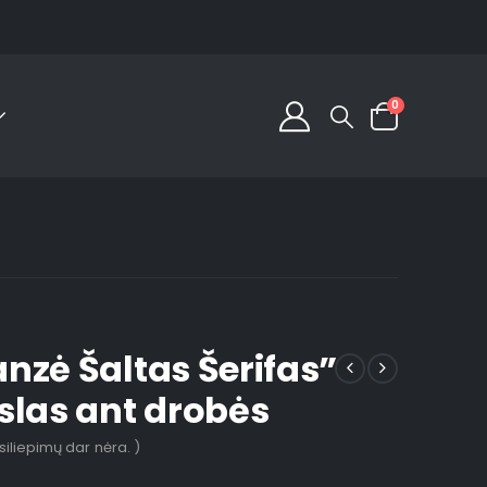
0
nzė Šaltas Šerifas”
slas ant drobės
tsiliepimų dar nėra. )