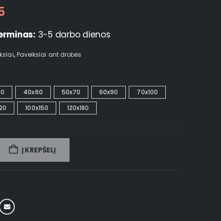
5
erminas:
3-5 darbo dienos
kslai
,
Paveikslai ant drobės
30
40x60
50x70
60x90
70x100
20
100x150
120x180
Į KREPŠELĮ