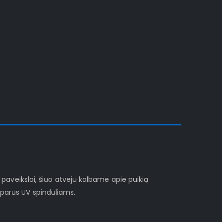
i paveikslai, šiuo atveju kalbame apie puikią
sparūs UV spinduliams.