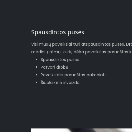
Spausdintos pusės
Visi mūsų paveikslai turi atspausdintas puses. D
medinių rėmų, kurių dėka paveikslas paruoštas ka
Spausdintos pusės
Patvari drobė
Paveikslėlis paruoštas pakabinti
Šiuolaikinė išvaizda