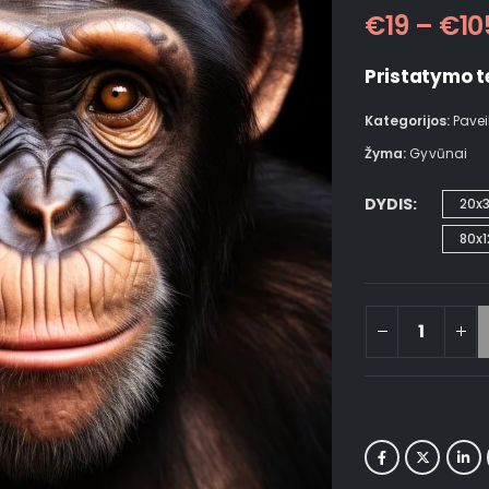
€
19
–
€
10
Pristatymo t
Kategorijos:
Pavei
Žyma:
Gyvūnai
DYDIS
20x
80x1